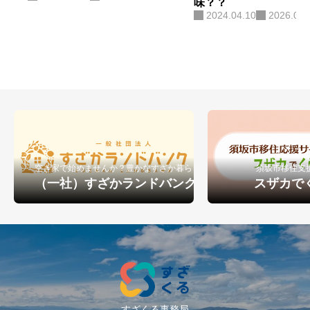
味？？
2024.04.10
2026.06.
空き家で始めませんか？豊かなすざか暮らし
須坂市移住支
（一社）すざかランドバンク
スザカで
すざくる事務局