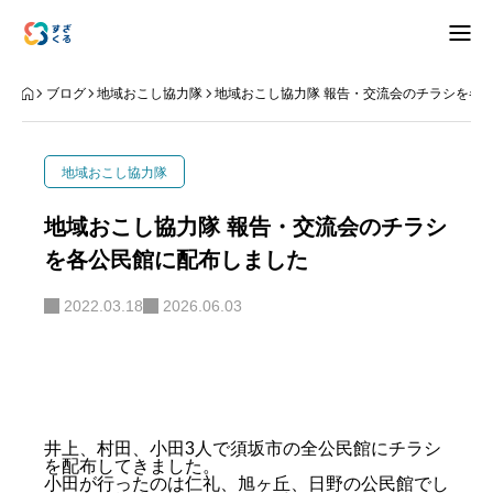
アバウト
ブログ
地域おこし協力隊
地域おこし協力隊 報告・交流会のチラシを各
ブログ
地域おこし協力隊
お知らせ
地域おこし協力隊 報告・交流会のチラシ
を各公民館に配布しました
ナリワイ
2022.03.18
2026.06.03
インタビュー
拠点紹介
移住相談
お問合せ
井上、村田、小田3人で須坂市の全公民館にチラシ
を配布してきました。
プライバシーポリシー
小田が行ったのは仁礼、旭ヶ丘、日野の公民館でし