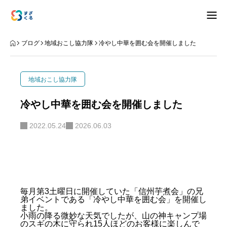
アバウト
ブログ
地域おこし協力隊
冷やし中華を囲む会を開催しました
ブログ
地域おこし協力隊
お知らせ
冷やし中華を囲む会を開催しました
ナリワイ
2022.05.24
2026.06.03
インタビュー
毎月第3土曜日に開催していた「信州芋煮会」の兄
弟イベントである「冷やし中華を囲む会」を開催し
拠点紹介
移住相談
お問合せ
ました。
小雨の降る微妙な天気でしたが、山の神キャンプ場
プライバシーポリシー
のスギの木に守られ15人ほどのお客様に楽しんで