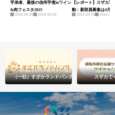
芋弟者、最後の信州芋煮inワイン
【レポート】スザカ写
&肉フェスタ2025
動：新部員募集は4月
2025.06.09
2026.06.03
2024.04.24
2026.06.
空き家で始めませんか？豊かなすざか暮らし
須坂市移住支
（一社）すざかランドバンク
スザカで