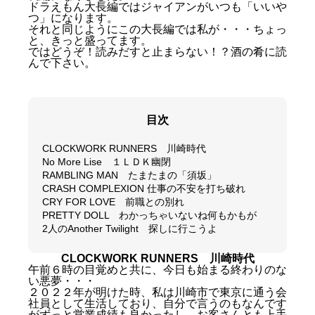
ドラえもん大長編ではジャイアンがいつも「いいや
つ」になります。
それと同じようにこの大長編では私が・・・ちょっ
と、きっと盛ってます。
ではどうぞ！読みだすと止まらない！？酒の肴に読
んで下さい。
目次
CLOCKWORK RUNNERS 川崎時代
No More Lise １ＬＤＫ幽閉
RAMBLING MAN たまたまの「須坂」
CRASH COMPLEXION 仕事の不安を打ち破れ
CRY FOR LOVE 前職との別れ
PRETTY DOLL わかっちゃいないね何もかもが
2人のAnother Twilight 探しに行こうよ
CLOCKWORK RUNNERS
川崎時代
午前６時の目覚めと共に、今日も始まる終わりのな
い悪夢・・・
２０２２年が明けた時、私は川崎市で東京に通う会
社員として生活しており、自分で言うのもなんです
がずっと営業成績も良かったし、お客さんとも上手