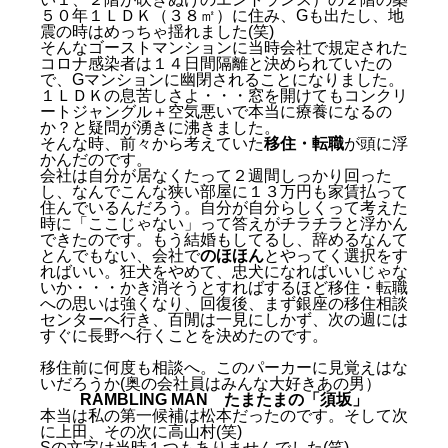
５０年１ＬＤＫ（３８㎡）に住み、Gも出たし、地
震の時はめっちゃ揺れました(笑)
そんなゴーストマンションに当時会社で規定された
コロナ感染者は１４日間隔離と決められていたの
で、Gマンションに幽閉されることになりました。
１ＬＤＫの息苦しさよ・・・窓を開けてもコンクリ
ートジャングル＋空気悪いで本当に療養になるの
か？と疑問が湧きに沸きました。
そんな時、前々から考えていた
移住・転職
が頭に浮
かんだのです。
会社は自分が居なくたって２週間しっかり回った
し、なんでこんな狭い部屋に１３万円も家賃払って
住んでいるんだろう。自分が自分らしくって考えた
時に「ここじゃない」って答えがチラチラと浮かん
できたのです。もう結婚もしてるし、辞めるなんて
とんでもない、会社で
のほほん
とやってく選択をす
ればいい。狂犬をやめて、忠犬になればいいじゃな
いか・・・かき消そうとすればするほど移住・転職
への思いは強くなり、回復後、まず銀座の移住相談
センターへ行き、百閒は一見にしかず、次の週には
すぐに長野へ行くことを決めたのです。
移住前に何度も相談へ。このパーカーに見覚えはな
いだろうか(奥の会社員はみんな大好きあの男）
RAMBLING MAN
たまたまの「須坂」
本当は私の第一候補は松本だったのです。そして次
に上田、その次に高山村(笑)
Sの文字は当時１つもありませんでした(笑)