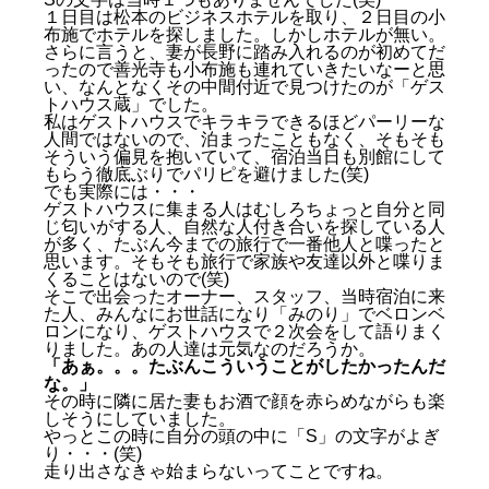
１日目は松本のビジネスホテルを取り、２日目の小
布施でホテルを探しました。しかしホテルが無い。
さらに言うと、妻が長野に踏み入れるのが初めてだ
ったので善光寺も小布施も連れていきたいなーと思
い、なんとなくその中間付近で見つけたのが
「
ゲス
トハウス蔵
」でした。
私はゲストハウスでキラキラできるほどパーリーな
人間ではないので、泊まったこともなく、そもそも
そういう偏見を抱いていて、宿泊当日も別館にして
もらう徹底ぶりでパリピを避けました(笑)
でも実際には・・・
ゲストハウスに集まる人はむしろちょっと自分と同
じ匂いがする人、自然な人付き合いを探している人
が多く、たぶん今までの旅行で一番他人と喋ったと
思います。そもそも旅行で家族や友達以外と喋りま
くることはないので(笑)
そこで出会ったオーナー、スタッフ、当時宿泊に来
た人、みんなにお世話になり「みのり」でベロンベ
ロンになり、ゲストハウスで２次会をして語りまく
りました。あの人達は元気なのだろうか。
「あぁ。。。たぶんこういうことがしたかったんだ
な。」
その時に隣に居た妻もお酒で顔を赤らめながらも楽
しそうにしていました。
やっとこの時に自分の頭の中に「S」の文字がよぎ
り・・・(笑)
走り出さなきゃ始まらないってことですね。