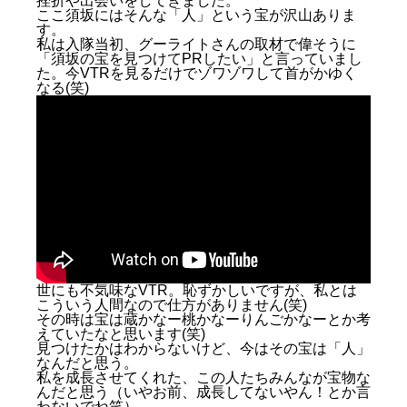
挫折や出会いをしてきました。
ここ須坂にはそんな「人」という宝が沢山ありま
す。
私は入隊当初、グーライトさんの取材で偉そうに
「須坂の宝を見つけてPRしたい」と言っていまし
た。今VTRを見るだけでゾワゾワして首がかゆく
なる(笑)
世にも不気味なVTR。恥ずかしいですが、私とは
こういう人間なので仕方がありません(笑)
その時は宝は蔵かなー桃かなーりんごかなーとか考
えていたなと思います(笑)
見つけたかはわからないけど、今はその宝は「人」
なんだと思う。
私を成長させてくれた、この人たちみんなが宝物な
んだと思う（いやお前、成長してないやん！とか言
わないでね笑）