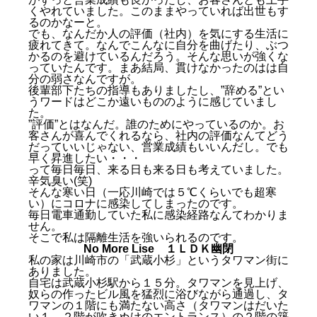
くやれていました。このままやっていれば出世もす
るのかなーと。
でも、なんだか人の評価（社内）を気にする生活に
疲れてきて。なんでこんなに自分を曲げたり、ぶつ
かるのを避けているんだろう。そんな思いが強くな
っていたんです。まあ結局、貫けなかったのはは自
分の弱さなんですが。
後輩部下たちの指導もありましたし、”辞める”とい
うワードはどこか遠いもののように感じていまし
た。
”評価”とはなんだ。誰のためにやっているのか。お
客さんが喜んでくれるなら、社内の評価なんてどう
だっていいじゃない、営業成績もいいんだし。でも
早く昇進したい・・・
って毎日毎日、来る日も来る日も考えていました。
辛気臭い(笑)
そんな寒い日（一応川崎では５℃くらいでも超寒
い）にコロナに感染してしまったのです。
毎日電車通勤していた私に感染経路なんてわかりま
せん。
そこで私は隔離生活を強いられるのです。
No More Lise
１ＬＤＫ幽閉
私の家は川崎市の「武蔵小杉」というタワマン街に
ありました。
自宅は武蔵小杉駅から１５分。タワマンを見上げ、
奴らの作ったビル風を猛烈に浴びながら通過し、タ
ワマンの１階にも満たない高さ（タワマンはだいた
い１、２階が吹きぬけのエントランス）の２階の築