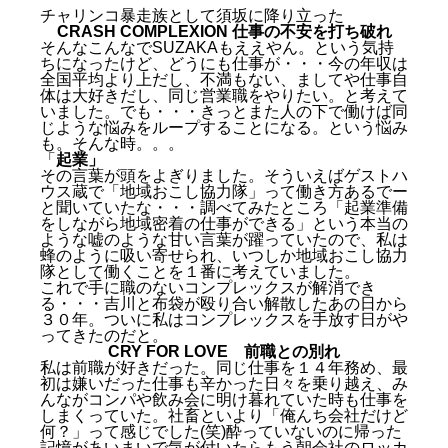
チャリンコ暴走族として須坂に降り立った
CRASH COMPLEXION
仕事の不安を打ち破れ
そんなこんなでSUZAKAもええやん。という気持
ちになったけど、どうにも仕事が・・・今の年収は
全国平均より上だし、不満もない、ましてや仕事自
体は大好きだし、同じ営業職をやりたい。と考えて
いました。でも・・・きっとまた人の下で働けば同
じような悩みをループすることになる。という悩み
も。そんな時。。。
「
起業」
その言葉が頭をよぎりました。そういえばゲストハ
ウス蔵で「地域おこし協力隊」って働き方あるでー
と聞いていたな・・・調べてみたところ「起業準備
をしながら地域密着の仕事ができる」という本当の
ような嘘のような甘い言葉が躍っていたので、私は
蜂のように吸い寄せられ、いつしか地域おこし協力
隊として働くことを１番に考えていました。
これで手に職のないコンプレックスが解消でき
る・・・
吉川と布袋が殴り合い解散したあの日
から
３０年。ついに私はコンプレックスを手放す日がや
ってきたのだと。
CRY FOR LOVE
前職との別れ
私は前職が好きだった。同じ仕事を１４年務め、最
初は嫌いだった仕事も辛かった日々を乗り越え、み
んながコンパや飲み会に明け暮れていた時も仕事を
しまくっていた。社畜といより「俺んち会社だけど
何？」って感じでした(笑)酔っていないのに帰った
記憶があいまいで気が付いたらもう朝会社のロッカ