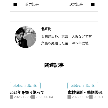
北直樹
石川県出身。東京・大阪などで営
業職を経験した後、2022年に地域
おこし協力隊として須坂市へ移
住。現在は「すざくる」会長のほ
か、「一般社団法人すざかランド
関連記事
バンク」代表理事、「合同会社NO
RTH」代表を兼任し、官民連携に
よる地域課題解決に取り組む。
地域おこし協力隊
地域おこし協力隊
「すざくる」では、自身の移住経
2025年を振り返って
素材撮影～動物園60周
2025.12.31
2026.06.04
2022.06.13
2026.06.
験と営業職で培ったヒアリング力
を活かし、移住希望者の本音に寄