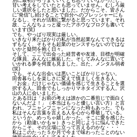
別に最初からうまくいくとも思っていなかったし、
甘い考えをしていたとも思っていません。むしろ厳
しい選択をしたと思いました。だからこそ、皆さん
に”発信”し続けることで自分へのプレッシャーにも
なるし、それが活動に繋がると思っています。それ
故、こんなちょっと凝ったアホウなブログも書いて
います(笑)
でも、やっぱり現実は厳しい。
いきなり来たばかりの私が当然起業なんてできるは
ずもなく、そもそも起業のセンスすらないのではな
いかと疑問を抱く日々。
そして、ここで出会った経営者や友達、目標が明確
な隊員、みんなに嫉妬した。そしてみんなに置いて
いかれる夢を何度も見ました。出た、メンタル弱者
(笑)
でも、そんな出会いは悪いことばかりじゃない。
田舎暮らしを楽しさに変えて慎ましく生きる人、
「お金」だけじゃない価値を感じて生きることを選
択する人。田舎でもしっかりマネタイズする人。沢
山の人に会いました。
とある日は「お前の考えは誰かの二番煎じで面白く
ないんだよ！」（本当はもっと優しい言い方）と言
われ、フニャンフニャンになった時もあった。でも
私はそんな言葉を言える人を心から尊敬している。
というか、めっちゃ嬉しかった。そこに愛を感じた
から（勘違いかもｗ）きっと同じように悩んできた
からこそ、その立場に立って言えるのかな・・・
私はこのたった５か月で今まで味わったことのない