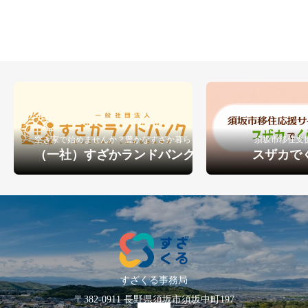
り添う相談窓口を構築。単なる情
報提供にとどまらず、空き家マッ
チング（ランドバンク）や仕事の
創出（NORTH）と連動した、実務
的かつ心理的な安心感を担保する
移住・定着支援を行っている
空き家で始めませんか？豊かなすざか暮らし
須坂市移住支
（一社）すざかランドバンク
スザカで
すざくる事務局
〒382-0911 長野県須坂市須坂中町197