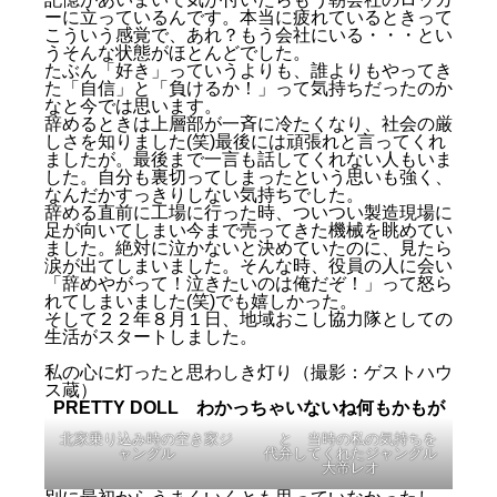
ーに立っているんです。本当に疲れているときって
こういう感覚で、あれ？もう会社にいる・・・とい
うそんな状態がほとんどでした。
たぶん「好き」っていうよりも、誰よりもやってき
た「自信」と「負けるか！」って気持ちだったのか
なと今では思います。
辞めるときは上層部が一斉に冷たくなり、社会の厳
しさを知りました(笑)最後には頑張れと言ってくれ
ましたが。最後まで一言も話してくれない人もいま
した。自分も裏切ってしまったという思いも強く、
なんだかすっきりしない気持ちでした。
辞める直前に工場に行った時、ついつい製造現場に
足が向いてしまい今まで売ってきた機械を眺めてい
ました。絶対に泣かないと決めていたのに、見たら
涙が出てしまいました。そんな時、役員の人に会い
「辞めやがって！泣きたいのは俺だぞ！」って怒ら
れてしまいました(笑)でも嬉しかった。
そして２２年８月１日、地域おこし協力隊としての
生活がスタートしました。
CLOCKWORK RUNNERS 川崎時代
私の心に灯ったと思わしき灯り（撮影：ゲストハウ
ス蔵）
No More Lise １ＬＤＫ幽閉
PRETTY DOLL
わかっちゃいないね何もかもが
RAMBLING MAN たまたまの「須坂」
CRASH COMPLEXION 仕事の不安を打ち破れ
北家乗り込み時の空き家ジ
と 当時の私の気持ちを
CRY FOR LOVE 前職との別れ
ャングル
代弁してくれたジャングル
大帝レオ
PRETTY DOLL わかっちゃいないね何もかもが
2人のAnother Twilight 探しに行こうよ