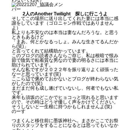
2人のAnother Twilight
探しに行こうよ
そしてこの場所に送り出してくれた妻には本当に感
謝をしています（ゴロニャン作戦ではありません
よ）
私よりも不安なのは本当は妻なんだろうな。と思う
ときもあるけど
「まあ、何とかなるっしょ。みんな生きてるんだか
ら(笑)」
と言ってくれて結構助かっています。
このブログの読者さんならご存じ、私は根暗で恨み
節で陰気で粘着質な男なので妻の明るさには本当に
助けられています。
そんな私ですが２０２２年を振り返りよく頑張った
なーと思っています(笑)
ここら辺で褒めておかないとブログが終わらない気
がしたので(笑)
まだまだ何も成し遂げていないし、何者でもない私
です。
来年も須坂のどこかでヒョコっと現れると思います
ので、その時はどうぞ優しく声をかけてください。
そうしないと一生根に持つかもしれませんよ(笑)
のーす
つまくんと移住前に墨坂神社へ。まさかここでお祭
りのスタッフをすることになるとは思ってもいなか
った・・・