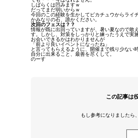
しばらくは凹みますｗ
だってまだ弱いからｗ
今回のこの経験を生かしてピカチュウからライ
かみなりの石、誰かください。
次回のフェスは？？
情報が既に出回っていますが、暑い夏なので敢
す。しかし、対策をしっかりと練ったうえで実
お会いできるかはわかりませんが
「前より良いイベントになったね」
と言ってもらえるように、開催まで残り少ない
自分に出来ること、最善を尽くして。
のーす
この記事は
もし参考になりましたら