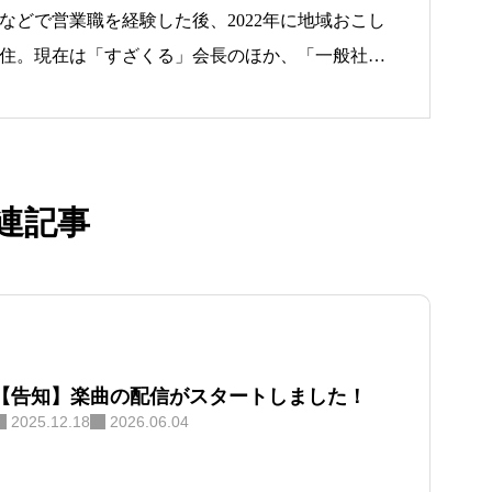
などで営業職を経験した後、2022年に地域おこし
住。現在は「すざくる」会長のほか、「一般社団
」代表理事、「合同会社NORTH」代表を兼任
り組む。 「すざくる」では、自身
ったヒアリング力を活かし、移住希望者の本音に
。単なる情報提供にとどまらず、空き家マッチン
連記事
事の創出（NORTH）と連動した、実務的かつ心
移住・定着支援を行っている
【告知】楽曲の配信がスタートしました！
2025.12.18
2026.06.04