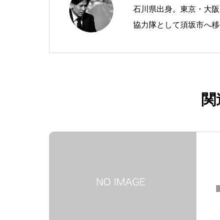
石川県出身。東京・大阪
協力隊として須坂市へ移
法人すざかランドバンク
し、官民連携による地域課題解決に取
の移住経験と営業職で培
寄り添う相談窓口を構築
関
グ（ランドバンク）や仕
理的な安心感を担保する