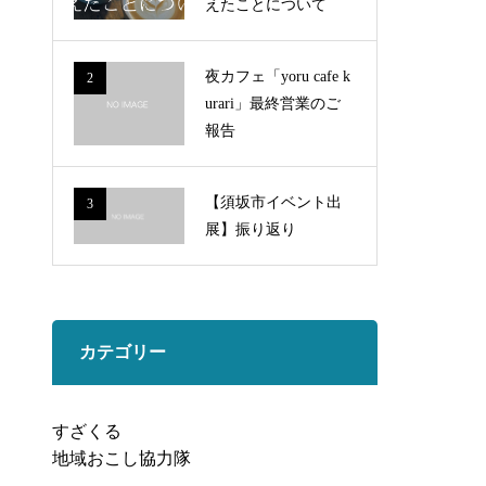
えたことについて
夜カフェ「yoru cafe k
2
urari」最終営業のご
報告
【須坂市イベント出
3
展】振り返り
カテゴリー
すざくる
地域おこし協力隊