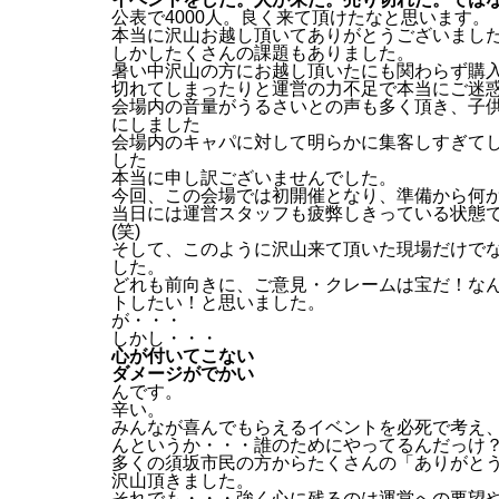
公表で4000人。良く来て頂けたなと思います。
本当に沢山お越し頂いてありがとうございまし
しかしたくさんの課題もありました。
暑い中沢山の方にお越し頂いたにも関わらず購
切れてしまったりと運営の力不足で本当にご迷
会場内の音量がうるさいとの声も多く頂き、子
にしました
会場内のキャパに対して明らかに集客しすぎて
した
本当に申し訳ございませんでした。
今回、この会場では初開催となり、準備から何
当日には運営スタッフも疲弊しきっている状態
(笑)
そして、このように沢山来て頂いた現場だけでな
した。
どれも前向きに、ご意見・クレームは宝だ！な
トしたい！と思いました。
が・・・
しかし・・・
心が付いてこない
ダメージがでかい
んです。
辛い。
みんなが喜んでもらえるイベントを必死で考え
んというか・・・誰のためにやってるんだっけ
多くの須坂市民の方からたくさんの「ありがと
沢山頂きました。
それでも・・・強く心に残るのは運営への要望