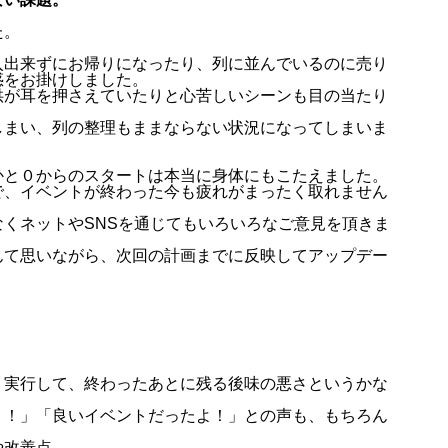
た。
入出来ずにお帰りになったり、列に並んでいるのに売り
惑をお掛けしました。
供が耳を押さえていたりと心苦しいシーンも目の当たり
しまい、列の整理もままならない状況になってしまいま
かと０からのスタートは本当に身体にもこたえました。
で、イベントが終わった今も疲れがまったく取れません
くネットやSNSを通じてもいろいろなご意見を頂きま
んて思いながら、次回の計画までに反映してアップデー
、実行して、終わったあとに残る後味の悪さというかな
？
う！」「良いイベントだったよ！」との声も、もちろん
や改善点。