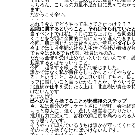
もちろん、こちらの力量不足が目に見えてわか
ます。
だからこそ辛い。
・・・
あれ？今までどうやって生きてきたっけ？？？
組織に属するということ。それは守られていた
当イベントでは私は７月に立ち上げた「合同会社
くことを念頭に全面的に前に立って進んできま
今回、肌に感じたのは皆さんのご意見が
ダイレ
今までは１４年間の社会人生活で会社の看板が私
でも今はBtoBでも代表、社員は私のみ。
だから全部を受け止めないといけないんです。
起業するとはそういうこと。
今回、起業する厳しさを肌で感じました。
誰かではなく私が責任をしっかりとってやらな
る」ということ。みんなに良い顔してちゃ、良
ッフに厳しいこと言ったかな？とか、そういう
北直樹が仕事を受けた以上は、北直樹が責任を
けないんです
たぶん(笑)
己への甘えを捨てることが起業後のステップ
今、私は自分のデリケートさに「嗚呼、会社経
もっと寛大に、強く、逞しい経営者になりたい
批判も力に変えて、皆様の満足度を高められる
そう思うんです。
そうやって凹んでいるうちは誰かが守ってくれ
その甘えを捨てなければいけないんです。
でも・・・今はなれません。