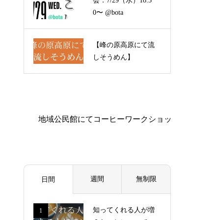
会：7/29（水）18:3
0〜 @bota
【峰の原高原にて流
しそうめん】
週間
無制限
日間
知ってくれる人が増
1