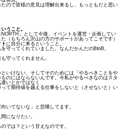
ったので皆様の意見は理解出来るし、もっともだと思い
ということ。
NORTH」として今後、イベントを運営・企画してい
した（もちろん沢山の方のサポートがあってこそです）
クト
に自分に来るということ。
を守ってくれていました。なんだかんだのBtoB。
誰も守ってくれません。
いといけない、そしてそのためには「やるべきことをや
いものにはならないんです。今私がやるべきなのはスタ
気遣いとかではなく
持って期待値を越える仕事をしないと（させない
と
）い
営向いてないな」と悲嘆してます。
。
人間になりたい。
るのでは？という甘えなのです。