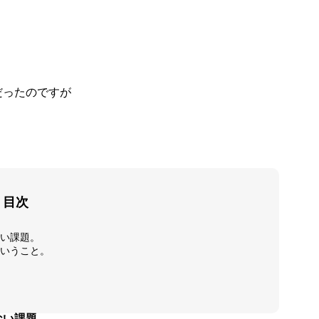
だったのですが
目次
い課題。
いうこと。
ない課題。