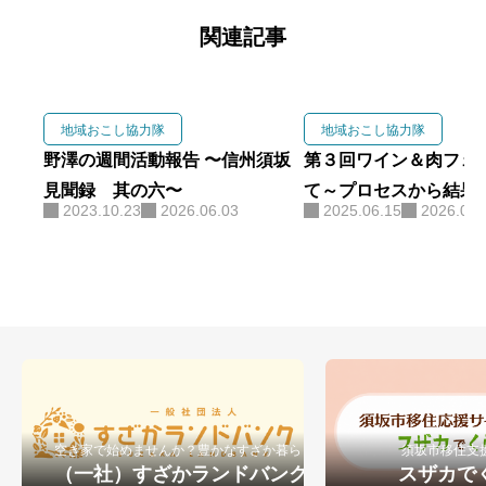
関連記事
地域おこし協力隊
地域おこし協力隊
野澤の週間活動報告 〜信州須坂
第３回ワイン＆肉フェ
見聞録 其の六〜
て～プロセスから結果
2023.10.23
2026.06.03
2025.06.15
2026.06.
空き家で始めませんか？豊かなすざか暮らし
須坂市移住支
（一社）すざかランドバンク
スザカで