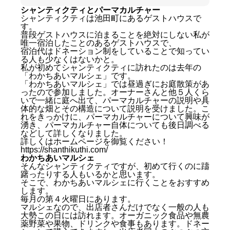
シャンティクティとパーマカルチャー
シャンティクティは池田町にあるゲストハウスで
す。
普段ゲストハウスに泊まることを絶対にしない私が
唯一宿泊したことのあるゲストハウスで、
宿泊代はドネーション制をしていることで知ってい
る人も少なくはないかと。
私が初めてシャンティクティに訪れたのは去年の
「わかちあいマルシェ」です。
「わかちあいマルシェ」では昼過ぎにお庭散策があ
ったので参加しました。オーナーさんと他５人くら
いで一緒に庭へ出て、パーマカルチャーの説明や具
体的な畑とその構造について説明を受けました。こ
れをきっかけに、パーマカルチャーについて興味が
湧き、パーマカルチャー自体についても後日調べる
などして詳しくなりました。
詳しくはホームページを御覧ください！
https://shanthikuthi.com/
わかちあいマルシェ
そんなシャンティクティですが、初めて行くのに躊
躇ったりする人もいるかと思います。
そこで、わかちあいマルシェに行くことをおすすめ
します。
毎月の第４火曜日にあります。
マルシェなので、出店者さんだけでなく一般の人も
大勢この日には訪れます。オーガニック食品や無農
薬野菜や果物、ドリンクや食事もあります。ドネー