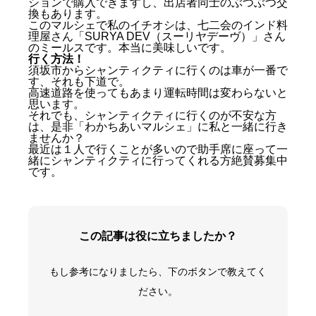
ションで購入できますし、出店者同士のぶつぶつ交
換もあります。
このマルシェで私のイチオシは、七二会のインド料
理屋さん「SURYA DEV（スーリヤデーヴ）」さん
のミールスです。本当に美味しいです。
行く方法！
須坂市からシャンティクティに行くのは車が一番で
す、それも下道で。
高速道路を使ってもあまり運転時間は変わらないと
思います。
それでも、シャンティクティに行くのが不安な方
シャンティクティとパーマカルチャー
は、是非「わかちあいマルシェ」に私と一緒に行き
わかちあいマルシェ
ませんか？
行く方法！
最近は１人で行くことが多いので助手席に座って一
緒にシャンティクティに行ってくれる方絶賛募集中
です。
この記事は役に立ちましたか？
もし参考になりましたら、下のボタンで教えてく
ださい。