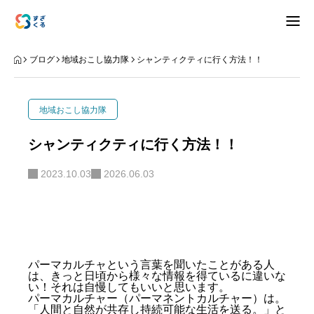
アバウト
ブログ
地域おこし協力隊
シャンティクティに行く方法！！
ブログ
地域おこし協力隊
お知らせ
シャンティクティに行く方法！！
ナリワイ
2023.10.03
2026.06.03
インタビュー
パーマカルチャという言葉を聞いたことがある人
は、きっと日頃から様々な情報を得ているに違いな
拠点紹介
移住相談
お問合せ
い！それは自慢してもいいと思います。
パーマカルチャー（パーマネントカルチャー）は。
プライバシーポリシー
「人間と自然が共存し持続可能な生活を送る。」と