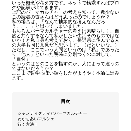
いった概念や考え方です。ネットで検索すればブロ
グや記事が出てきます。
上記のパーマカルチャーの考えを知って、数少ない
この読者の皆さんはどう思ったのでしょうか？
私の場合は、「なんて抽象的な考えなんだろ
う、、、」と思ってしまいました。
もちろんパーマカルチャーの考えは素晴らしく、自
然と共存するなんて私がしたい生活そのものではな
いか！と私自身も考えており、長野県に住んでる人
の大半も同じ意見だと思います。（だといいな。）
ただし、ここでいう人間というのは「私」であった
り「他人」といった明確に分別つくのに対して、
「自然」
というのはどのことを指すのか、人によって違うの
ではないだろうか？
ここまで哲学っぽい話をしたがようやく本論に進み
ます。
目次
シャンティクティとパーマカルチャー
わかちあいマルシェ
行く方法！