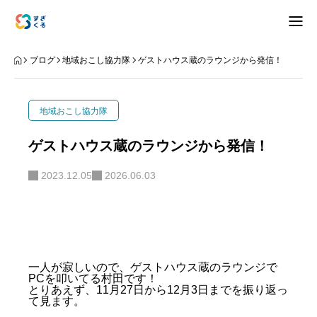
アバウト
ブログ
地域おこし協力隊
ゲストハウス蔵のラウンジから発信！
ブログ
地域おこし協力隊
お知らせ
ゲストハウス蔵のラウンジから発信！
ナリワイ
2023.12.05
2026.06.03
インタビュー
一人が寂しいので、ゲストハウス蔵のラウンジで
PCを叩いてる村田です！
拠点紹介
移住相談
お問合せ
とりあえず、11月27日から12月3日までを振り返っ
て見ます。
プライバシーポリシー