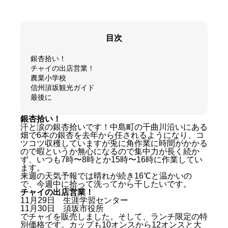
目次
銀杏拾い！
チャイの出店営業！
農業小学校
信州須坂観光ガイド
最後に
銀杏拾い！
汗と涙の銀杏拾いです！中島町の千曲川沿いにある
畑で6本の銀杏を去年から任されるようになり、コ
ツコツ収穫していますが兎に角作業に時間がかかる
ので暇というか無心になるので集中力が長く続か
ず、いつも7時〜8時とか15時〜16時に作業してい
ます。
来週の天気予報では晴れが続き16℃と温かいの
で、今週中に拾って洗ってから干したいです。
チャイの出店営業！
11月29日 生涯学習センター
11月30日 須坂市役所
でチャイを販売しました。そして、ランチ限定の特
別価格です。カップも10オンスから12オンスと大