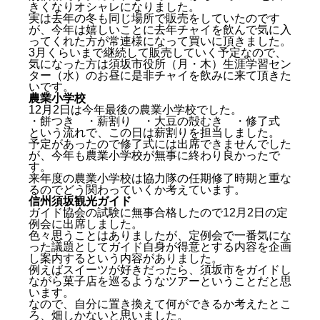
きくなりオシャレになりました。
実は去年の冬も同じ場所で販売をしていたのです
が、今年は嬉しいことに去年チャイを飲んで気に入
ってくれた方が常連様になって買いに頂きました。
3月くらいまで継続して販売していく予定なので、
気になった方は須坂市役所（月・木）生涯学習セン
ター（水）のお昼に是非チャイを飲みに来て頂きた
いです。
農業小学校
12月2日は今年最後の農業小学校でした。
・餅つき ・薪割り ・大豆の殻むき ・修了式
という流れで、この日は薪割りを担当しました。
予定があったので修了式には出席できませんでした
が、今年も農業小学校が無事に終わり良かったで
す。
来年度の農業小学校は協力隊の任期修了時期と重な
るのでどう関わっていくか考えています。
信州須坂観光ガイド
ガイド協会の試験に無事合格したので12月2日の定
例会に出席しました。
色々思うことはありましたが、定例会で一番気にな
った議題としてガイド自身が得意とする内容を企画
し案内するという内容がありました。
例えばスイーツが好きだったら、須坂市をガイドし
ながら菓子店を巡るようなツアーということだと思
います。
なので、自分に置き換えて何ができるか考えたとこ
ろ、畑しかないと思いました。