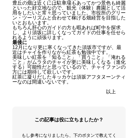
豊丘の畑は近くには駐車場もあってかつ景色も綺麗
といった好立地なので、観光（体験）農園として活
用をしたいと常々思っていました。市役所のグリー
ン・ツーリズムと合わせて稼げる畑経営を目指した
いとおもいます。
もちろん肝心のガイドの方も暇あれば町中を探求
し、より須坂に詳しくなってガイドの仕事を任せら
れるように頑張ります。
最後に
12月になり更に寒くなってきた須坂市ですが、最
近はチャイを作りながら紅茶も勉強中です。
銀杏拾い！
美味しい紅茶を「知ること」「買うこと」「淹れる
チャイの出店営業！
こと」がムラタのチャイが更に美味しくなる（進化
農業小学校
する）可能性だと思っているので、チャイファンの
信州須坂観光ガイド
方には期待して欲しいです。
最後に
紅茶に凝りだしたキッカケは須坂アフタヌーンティ
ーなのは間違いないです。
以上
この記事は役に立ちましたか？
もし参考になりましたら、下のボタンで教えてく