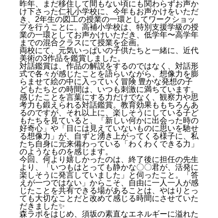
昨年、まだ移住して間もない頃にも関わらずお声か
け下さった仁礼小学校に、今年もお声かけをいただ
き、2年生の図工の授業の一環としてワークショッ
プを行うことに。高補小学校は、特別支援学級の授
業の一環としてお声かけいただき、低学年〜高学年
までの混合クラスにて授業を企画。
両校にて、元気いっぱいの子供たちと一緒に、近代
美術の3作品を鑑賞しました。
対話鑑賞は、作品の解説をするのではなく、対話形
式で各々が感じたことを語らいながら、想像力を膨
らませて絵の中に入っていく冒険 豊かな発想の子
どもたちとの時間は、いつも刺激に満ちています。
感じたことを言葉にする力だけでなく、観察力や思
考力も鍛えられる対話鑑賞。教育効果ももちろんあ
るのですが、それ以上に、楽しそうにしている子ど
もたちを見ていると、「新しい何かに出会った時の
好奇心」や「目には見えていないものに思いを馳せ
る想像力」が、自ずと湧き上がってくる様子に、私
たち自身に元来備わっている「わくわくできる力」
のようなものを感じます。
今回、何より嬉しかったのは、終了後に担任の先生
より、「いつもはとっても静かな〇〇君が、活発に
楽しそうに発言していました」と伺ったこと。「答
えが一つではない」からこそ、自由に一人一人が感
じたことを共有できる場があることは、やはりとっ
ても大切なことだと改めて感じる時間にさせていた
だきました✨
森ラボをはじめ、須坂の素直なエネルギーに溢れた