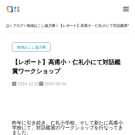
アバウト
ブログ
地域おこし協力隊
【レポート】高甫小・仁礼小にて対話鑑賞ワー
ブログ
地域おこし協力隊
お知らせ
【レポート】高甫小・仁礼小にて対話鑑
賞ワークショップ
ナリワイ
2024.12.02
2026.06.04
インタビュー
拠点紹介
移住相談
お問合せ
昨年に引き続き、仁礼小学校、そして新たに高甫小
学校にて、対話鑑賞のワークショップを行なってき
プライバシーポリシー
ました、