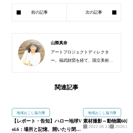
山際真奈
アートプロジェクトディレクタ
ー。福武財団を経て、国立美術館
のミュージアムエデュケーターと
して探求・対話・表現のアートプ
ロジェクトや教育プログラムを企
関連記事
画。2023年、長野県に移住し、世
界との接点に風穴を開けるアート
プロジェクト、「ハロー地球：未
地域おこし協力隊
地域おこし協力隊
来をつくる、リベラルアーツ部」
【レポート・告知】ハロー地球V
素材撮影～動物園60周
2022.06.13
2026.06.
や「スザカ写真部」を立ち上げ、
ol.6：場所と記憶、開いたり閉じ