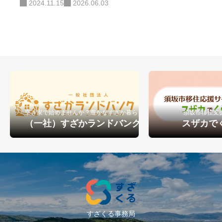
2024.11.15
2026.06.03
主催している。豊かな自然環境を
たり
生かした教育プログラム「森ラ
ボ」の企画運営や、46億年の地球
史を歩く「ディープタイムウォー
ク」とアートを掛け合わせたプロ
ジェクトも展開。アーティストと
しては、映画や音楽を中心とした
制作活動に取り組みながら、古民
空き家で始めませんか？豊かなすざか暮らし
須坂市移住支
家や高原など様々な場所での発表
（一社）すざかランドバンク
スザカで
を続けている。
すざくる事務局