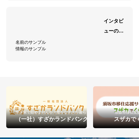
が表示さ
れます
インタビ
ューのサ
ンプル1
名前のサンプル
情報のサンプル
キャッチ
フレーズ
が表示さ
れます
空き家で始めませんか？豊かなすざか暮らし
須坂市移住支
（一社）すざかランドバンク
スザカで