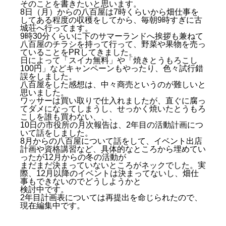
そのことを書きたいと思います。
8日（月）からの八百屋は7時くらいから畑仕事を
してある程度の収穫をしてから、毎朝9時すぎに古
城荘へ行ってます。
9時30分くらいに下のサマーランドへ挨拶も兼ねて
八百屋のチラシを持って行って、野菜や果物を売っ
ていることをPRしてきました。
日によって「スイカ無料」や「焼きとうもろこし
100円」などキャンペーンもやったり、色々試行錯
誤をしました。
八百屋をした感想は、中々商売というのが難しいと
思いました。
ワッサーは買い取りで仕入れましたが、直ぐに腐っ
てダメになってしまうし、せっかく焼いたとうもろ
こしを誰も買わない、、、
10日の市役所の月次報告は、2年目の活動計画につ
いて話をしました。
8月からの八百屋について話をして、イベント出店
計画や資格講習など、具体的なところから埋めてい
ったが12月からの冬の活動が
まだまだ決まっていないところがネックでした。実
際、12月以降のイベントは決まってないし、畑仕
事もできないのでどうしようかと
検討中です。
2年目計画表については再提出を命じられたので、
現在編集中です。