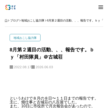
アバウト
ブログ
地域おこし協力隊
8月第２週目の活動、、、報告です。ｂｙ「村
ブログ
地域おこし協力隊
お知らせ
8月第２週目の活動、、、報告です。ｂ
ｙ「村田隊員」＠古城荘
ナリワイ
2022.08.17
2026.06.03
インタビュー
拠点紹介
移住相談
お問合せ
というわけで８月の８日〜１１日までの報告です。
主に、畑仕事と古城荘の八百屋でした。
プライバシーポリシー
また、10日に市役所で月次報告会があったので、