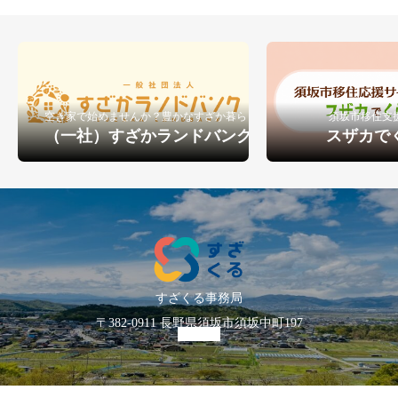
空き家で始めませんか？豊かなすざか暮らし
須坂市移住支
（一社）すざかランドバンク
スザカで
すざくる事務局
〒382-0911 長野県須坂市須坂中町197