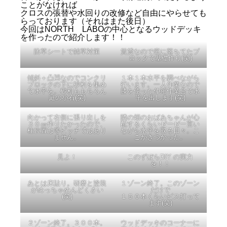
ことがなければ
クロスの張替や水回りの改修など自由にやらせても
らっております（それはまた後日）
今回はNORTH LABOの中心となるウッドデッキ
を作ったので紹介します！！
防草シートで雑草対策
賃貸なので庭に落ちてたブ
ロックで基礎作り(笑)
傾斜＋凸凹なのでコンクリ
１本１本水平を調べながら
ブロックの下に砂利を集め
行います。一人作業なので
て水平を。砂利ももちろん
膝を使った伸縮作業台で水
庭の小石(笑)
平を出します(笑)
向かって右側に張り出しを
隣の畑のおばあちゃんが心
３０㎝作りたかったので、
配するくらいゼーゼー言い
柱位置は等ピッチではあり
ながら水平を取る日々。こ
ません。
こがきつかった。
見よ！
このずぼらDIY の実力
を！！
あとは床貼り。研磨と塗装
１ゾーン終了。このゾーン
がめっちゃめんどくさい
だけで
(笑)
１５０本くらいビス打って
ます(笑)
２ゾーン終了。３００本。
ウッドデッキのコーナーに