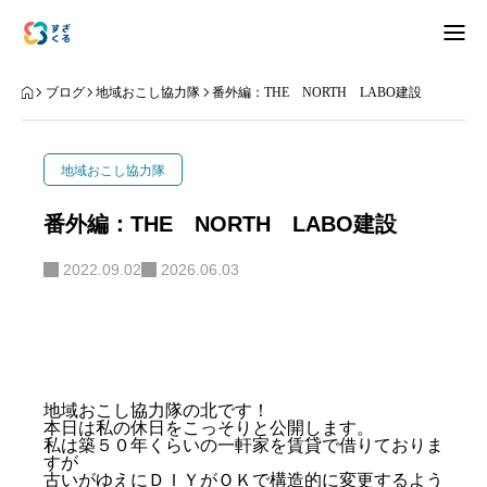
アバウト
ブログ
地域おこし協力隊
番外編：THE NORTH LABO建設
ブログ
地域おこし協力隊
お知らせ
番外編：THE NORTH LABO建設
ナリワイ
2022.09.02
2026.06.03
インタビュー
地域おこし協力隊の北です！
本日は私の休日をこっそりと公開します。
拠点紹介
移住相談
お問合せ
私は築５０年くらいの一軒家を賃貸で借りておりま
すが
プライバシーポリシー
古いがゆえにＤＩＹがＯＫで構造的に変更するよう