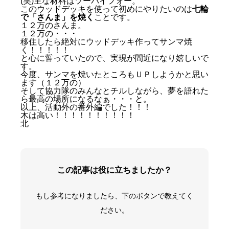
(笑)主な材料はツーバイフォー。
このウッドデッキを使って初めにやりたいのは
七輪
で「さんま」を焼く
ことです。
１２万のさんま。
１２万の・・・
移住したら絶対にウッドデッキ作ってサンマ焼
く！！！！！
と心に誓っていたので、実現が間近になり嬉しいで
す。
今度、サンマを焼いたところもＵＰしようかと思い
ます（１２万の）
そして協力隊のみんなとチルしながら、夢を語れた
ら最高の場所になるなぁ・・・と。
以上、活動外の番外編でした！！！
木は高い！！！！！！！！！！
北
この記事は役に立ちましたか？
もし参考になりましたら、下のボタンで教えてく
ださい。