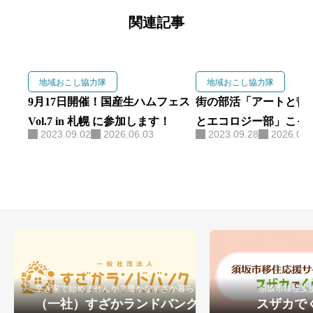
か、「一般社団法人すざかランド
関連記事
バンク」代表理事、「合同会社NO
RTH」代表を兼任し、官民連携に
よる地域課題解決に取り組む。
地域おこし協力隊
地域おこし協力隊
「すざくる」では、自身の移住経
9月17日開催！国産生ハムフェス
街の部活「アートと哲
験と営業職で培ったヒアリング力
Vol.7 in 札幌 に参加します！
とエコロジー部」こっ
2023.09.02
2026.06.03
2023.09.28
2026.06.
を活かし、移住希望者の本音に寄
ます
り添う相談窓口を構築。単なる情
報提供にとどまらず、空き家マッ
チング（ランドバンク）や仕事の
創出（NORTH）と連動した、実務
的かつ心理的な安心感を担保する
移住・定着支援を行っている
空き家で始めませんか？豊かなすざか暮らし
須坂市移住支
（一社）すざかランドバンク
スザカで