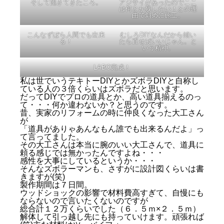
そして飽きてきたころ。
アジサイがあったのでここ
は何とか残したい！との理
由で斜めに施工。
こんなずぼら人間でも出来
むしろDIYなんだから傾い
る！
たら直せばいいじゃん。と
いう精神。
LABO完成！
私は世でいうテキトーDIYとかズボラDIYと自称し
ている人の３倍くらいはズボラだと思います。
だってDIYでプロの道具とか、高い道具揃えるのっ
て・・・何か違わないか？と思うのです。
昔、実家のリフォームの時に仲良くなった大工さん
が
「道具がありゃあんなもん誰でも出来るんだよ」っ
て言ってました。
その大工さんは本当に腕のいい大工さんで、道具に
頼る感じでは無かったんですよね・・・
感性を大事にしているというか・・・
そんなズボラーマンも、さすがに設計図くらいは書
きますが(笑)
製作期間は７日間。
ウッドショックの影響で材料費高すぎて、自慢にも
ならないので言いたくないのですが
総合計１２万くらいでした（６．５ｍ×２．５ｍ）
解体して引っ越し先にも持っていけます。頑張れば