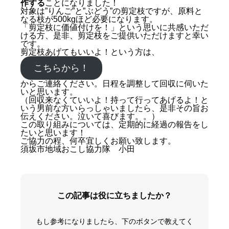
作する
ことになりました！
対象は”りんご”と”ぶどう”の剪定枝ですが、原料と
なる枝が500kgほど必要になります。
「剪定枝に価値付けを！」という思いに共感いただ
ける方、是非、剪定枝をご提供いただけますと幸い
です。
剪定枝あげてもいいよ！という方は、
こちらから！
からご連絡ください。日程を調整して回収に伺いた
いと思います。
（回収来なくていいよ！持って行ってあげるよ！と
いう男前な方いらっしゃいましたら、是非その旨お
伝えください。泣いて喜びます。。）
この取り組みについては、定期的に経過の報告をし
たいと思います！
ご協力の程、何卒宜しくお願い致します。
須坂市地域おこし協力隊 小田
この記事は役に立ちましたか？
もし参考になりましたら、下のボタンで教えてく