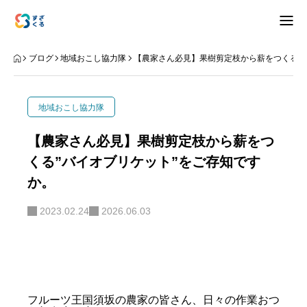
アバウト
ブログ
地域おこし協力隊
【農家さん必見】果樹剪定枝から薪をつくる”
ブログ
地域おこし協力隊
お知らせ
【農家さん必見】果樹剪定枝から薪をつ
くる”バイオブリケット”をご存知です
ナリワイ
か。
インタビュー
2023.02.24
2026.06.03
拠点紹介
移住相談
お問合せ
プライバシーポリシー
フルーツ王国須坂の農家の皆さん、日々の作業おつ