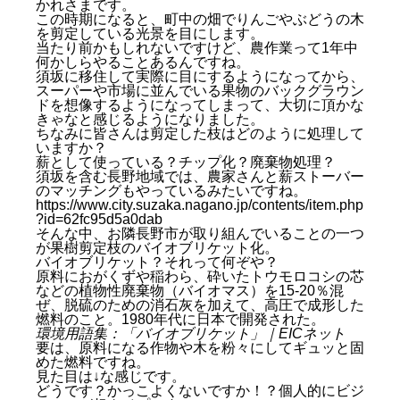
かれさまです。
この時期になると、町中の畑でりんごやぶどうの木
を剪定している光景を目にします。
当たり前かもしれないですけど、農作業って1年中
何かしらやることあるんですね。
須坂に移住して実際に目にするようになってから、
スーパーや市場に並んでいる果物のバックグラウン
ドを想像するようになってしまって、大切に頂かな
きゃなと感じるようになりました。
ちなみに皆さんは剪定した枝はどのように処理して
いますか？
薪として使っている？チップ化？廃棄物処理？
須坂を含む長野地域では、農家さんと薪ストーバー
のマッチングもやっているみたいですね。
https://www.city.suzaka.nagano.jp/contents/item.php
?id=62fc95d5a0dab
そんな中、お隣長野市が取り組んでいることの一つ
が果樹剪定枝のバイオブリケット化。
バイオブリケット？それって何ぞや？
原料におがくずや稲わら、砕いたトウモロコシの芯
などの植物性廃棄物（バイオマス）を15-20％混
ぜ、脱硫のための消石灰を加えて、高圧で成形した
燃料のこと。1980年代に日本で開発された。
環境用語集：「バイオブリケット」｜EICネット
要は、原料になる作物や木を粉々にしてギュッと固
めた燃料ですね。
見た目は↓な感じです。
どうです？かっこよくないですか！？個人的にビジ