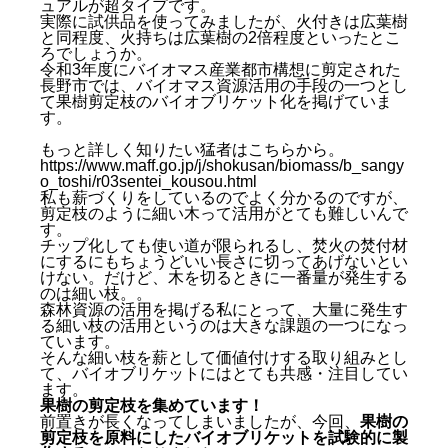
ュアルが超タイプです。
実際に試供品を使ってみましたが、火付きは広葉樹
と同程度、火持ちは広葉樹の2倍程度といったとこ
ろでしょうか。
令和3年度にバイオマス産業都市構想に剪定された
長野市では、バイオマス資源活用の手段の一つとし
て果樹剪定枝のバイオブリケット化を掲げていま
す。
もっと詳しく知りたい猛者はこちらから。
https://www.maff.go.jp/j/shokusan/biomass/b_sangy
o_toshi/r03sentei_kousou.html
私も薪づくりをしているのでよく分かるのですが、
剪定枝のように細い木って活用がとても難しいんで
す。
チップ化しても使い道が限られるし、焚火の焚付材
にするにもちょうどいい長さに切ってあげないとい
けない。だけど、木を切るときに一番量が発生する
のは細い枝。。
森林資源の活用を掲げる私にとって、大量に発生す
る細い枝の活用というのは大きな課題の一つになっ
ています。
そんな細い枝を薪として価値付けする取り組みとし
て、バイオブリケットにはとても共感・注目してい
ます。
果樹の剪定枝を集めています！
前置きが長くなってしまいましたが、今回、
果樹の
剪定枝を原料にしたバイオブリケットを試験的に製