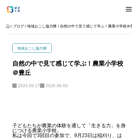
アバウト
ブログ
地域おこし協力隊
自然の中で見て感じて学ぶ！農業小学校＠豊丘
ブログ
地域おこし協力隊
お知らせ
自然の中で見て感じて学ぶ！農業小学校
＠豊丘
ナリワイ
2023.09.27
2026.06.03
インタビュー
拠点紹介
移住相談
お問合せ
子どもたちが農業の体験を通して「生きる力」を身
につける農業小学校。
プライバシーポリシー
私は今回で3回目の参加で、9月23日は稲刈り、は