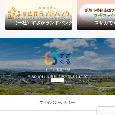
空き家で始めませんか？豊かなすざか暮らし
須坂市移住支
（一社）すざかランドバンク
スザカで
すざくる事務局
〒382-0911 長野県須坂市須坂中町197
プライバシーポリシー