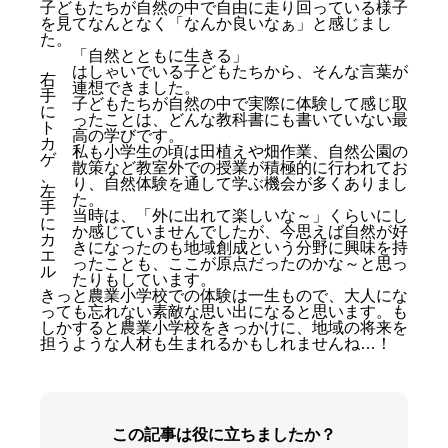
子どもたちが自然の中で自由に走り回っている様子
を見てなんとなく「なんか良いなぁ」と感じまし
た。
「自然とともに生きる」
はしゃいでいる子どもたちから、そんな言葉が
右
連想できました。
手
子どもたちが自然の中で実際に体験して感じ取
に
ったことは、どんな教科書にも書いていない最
ト
高の学びです。
カ
私も小学生の頃は田植えや畑作業、自然公園の
ゲ
散策など教室外での授業が積極的に行われてお
、
り、自然体験を通して学ぶ機会が多くありまし
左
た。
手
当時は、「外に出れて楽しいな～」くらいにし
に
か感じていませんでしたが、今思えば自然が好
カ
きになったのも地域創成という分野に興味を持
エ
ったことも、ここが原点だったのかな～と思っ
ル
たりもしています。
きっと農業小学校での体験は一生もので、大人にな
っても忘れない素敵な思い出になると思います。も
しかすると農業小学校をきっかけに、地域の将来を
担うような人材も生まれるかもしれませんね…！
この記事は役に立ちましたか？