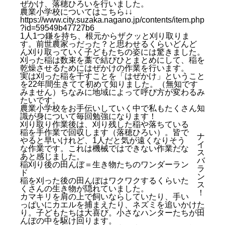
ぜかけ、落穂ひろいを行いました。
農業小学校についてはこちら↓↓
https://www.city.suzaka.nagano.jp/contents/item.php
?id=59549b47727b6
1人1つ鎌を持ち、根元からザクッと刈り取りま
す。前世農家っだった？と思わせるくらいどんど
ん刈り取っていく子どもたちの姿には驚きました。
刈った稲は数束を藁で結びひとまとめにして、稲を
乾燥させるためにはぜかけの作業を行います。
実は刈った稲を干すことを「はぜかけ」ということ
を22年間生きてて初めて知りました。（無知です
みません）ちなみに地域によって呼び方が変わるみ
たいです。
農業小学校をお手伝いしていく中で私もたくさん知
識が身について毎回勉強になります！
刈り取り作業後は、刈り残した稲や落ちている
稲を手作業で回収します（落穂ひろい）。皆で
ナ
やると早いけれど、1人だと気が遠くなりそう
イ
な作業です。これは機械ではできない作業だな
ス
あと感じました。
バ
稲刈り後の田んぼ＝生き物たちのワンダーラン
ラ
ド
ン
稲を刈った後の田んぼはワクワクするくらいた
ス
くさんの生き物が隠れていました。
！
カマキリを肩の上で飼いならしていたり、手い
っぱいにカエルを捕まえたり、ネズミを追いかけた
り。子どもたちは大喜び。小さなハンターたちが田
んぼの中を駆け回ります。