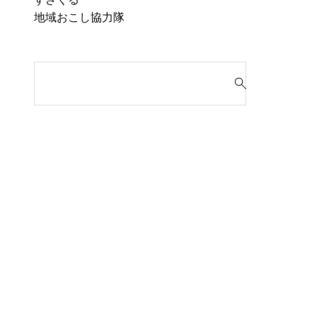
地域おこし協力隊
検
索
対
象
: