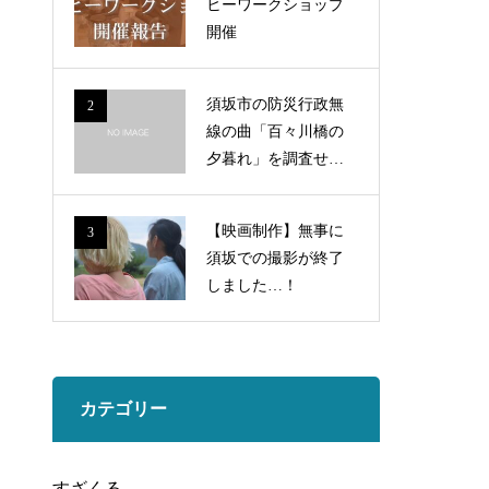
ヒーワークショップ
開催
須坂市の防災行政無
2
線の曲「百々川橋の
夕暮れ」を調査せ
よ！
【映画制作】無事に
3
須坂での撮影が終了
しました…！
カテゴリー
すざくる