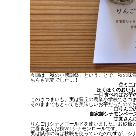
今回は「
秋
の小感謝祭」ということで、秋の味
ちらも完売でした…！
◎ミニ
ほくほくのおいも
一口食べればお芋
このさつまいも、実は豊丘の農業小学校でさつ
そのままでもとっても美味しいお芋だったので
◎りんご
自家製シナモンペー
甘党さん
りんごはシナノゴールドを使いました。お砂糖
に巻き込んだ秋ver.シナモンロールです。
実は試作の時は秋映を使っていたのですが、シ