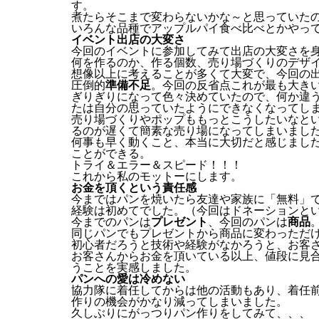
す。
煮たらそこまで変わらないかな～と思っていた
いろんな品種でアップルパイ食べ比べとかやっ
イベント出店の大変さ
今回のイベントに参加してみて出店の大変さを
何を作るのか、作る個数、売り場づくりのデザ
想像以上に考えることが多くて大変で、今回の
圧倒的
準備不足
。今回の反省点これが最も大き
ぎりぎりになって色々決めていたので、何か違
たは自分の思っていたようにできなくなってし
売り場づくりやポップももっとこうしたいなと
るのが遅くて簡素な売り場になってしまいまし
何事も早く動くこと、本当に大切だと感じまし
ことができる。
トライ＆エラー＆スピード！！！
これから私のモットーにします。
お金を頂くという責任感
今まではパンを焼いたら友達や家族に「無料」
経験は初めてでした。（今回はドネーションと
今までのパンは
プレゼント
、今回のパンは
商品
同じパンでもプレゼントから商品に変わっただ
初心者だろうと技術や経験がなかろうと、お客
お客さんからお金を頂いている以上、値段に見
うことを実感しました。
パンへの愛は冷めない
協力隊に着任してからは他の活動もあり、着任
作りの機会がかなり減ってしまいました。
久しぶりにがっつりパン作りをしてみて、、、