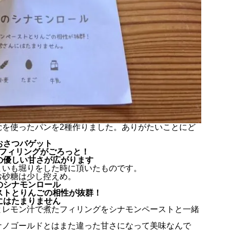
覚を使ったパンを2種作りました。ありがたいことにど
おさつバゲット
フィリングがごろっと！
の優しい甘さが広がります
まいも堀りをした時に頂いたものです。
お砂糖は少し控えめ。
のシナモンロール
ストとりんごの相性が抜群！
にはたまりません
とレモン汁で煮たフィリングをシナモンペーストと一緒
ナノゴールドとはまた違った甘さになって美味なんで