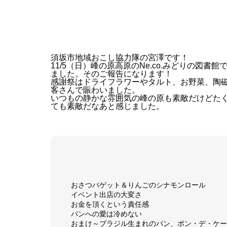
須坂市地域おこし協力隊の宮澤です！
11/5（日）峰の原高原のNe.co.みどりの図
ました。そのご報告になります！
感謝祭はドライフラワーやタルト、お野菜、陶
客さんで賑わいました。
いつもの静かな雰囲気の峰の原も素敵だけどた
ても素敵だなあと感じました。
おさつバゲット＆りんごのシナモンロール
イベント出店の大変さ
お金を頂くという責任感
パンへの愛は冷めない
おまけ～ブラジル生まれのパン、ポン・デ・ケー