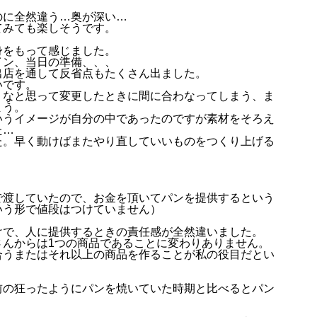
のに全然違う…奥が深い…
てみても楽しそうです。
身をもって感じました。
イン、当日の準備、、、
出店を通して反省点もたくさん出ました。
いです。
うなと思って変更したときに間に合わなってしまう、ま
まう。
いうイメージが自分の中であったのですが素材をそろえ
た…
た。早く動けばまたやり直していいものをつくり上げる
で渡していたので、お金を頂いてパンを提供するという
いう形で値段はつけていません）
。
けで、人に提供するときの責任感が全然違いました。
さんからは1つの商品であることに変わりありません。
合うまたはそれ以上の商品を作ることが私の役目だとい
前の狂ったようにパンを焼いていた時期と比べるとパン