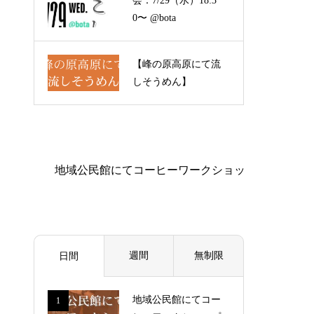
会：7/29（水）18:3
0〜 @bota
【峰の原高原にて流
しそうめん】
週間
無制限
日間
地域公民館にてコー
1