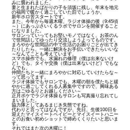
みに襲われました。
妻と生まれたばかりの子を須坂に残し、年末を地元
の福岡で暖かく過ごしていた罰でしょうか。
新年ホロ苦スタートです。
また、今年から毎週木曜、ラジオ体操の後（9:45頃
～）にあっぷさいくるラボでサロンを開催すること
になりました。
サロンっていってもお堅いモノではなく、お茶のん
で世間話してゆったり交流しようよってものです。
まろやかな世間話の中で生活のお困りごとが出てき
たりしたら、一緒に解決をお手伝いできたらいいな
～なんてことも考えています。
スマホ操作でも、水漏れの修理（僕は出来ないけ
ど）でも、タイヤ交換（僕は出来ないけど）でもな
んでも、
仲間たちと一緒にまろやかに対応していけたらな～
って思ってます。
ラジオ体操でもサロンでも、木曜の朝を僕たちと緩
やかに過ごしてくれる人募集中ですので、興味ある
方はごゆるりとお越しください～
正月ボケでラジオ体操もサロンも写真撮り忘れてし
まいました。
協力隊としてあるまじき失態ですね。
代わりと言ってはなんですが、先日、生後100日を
迎えたマイスイートベイビーとマイスイートハニー
とのお食い初めショットで締めくくりたいと思いま
す。
それではまた次の木曜に！