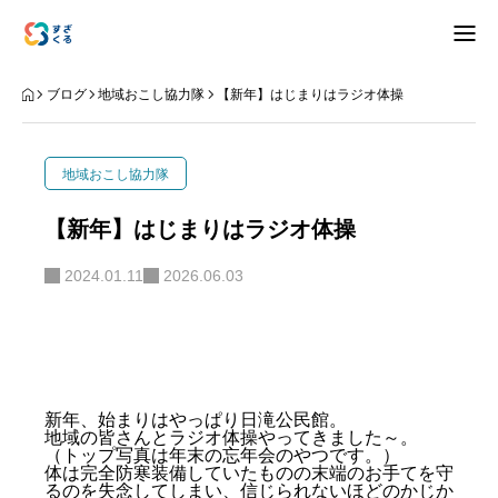
アバウト
ブログ
地域おこし協力隊
【新年】はじまりはラジオ体操
ブログ
地域おこし協力隊
お知らせ
【新年】はじまりはラジオ体操
ナリワイ
2024.01.11
2026.06.03
インタビュー
新年、始まりはやっぱり日滝公民館。
地域の皆さんとラジオ体操やってきました～。
拠点紹介
移住相談
お問合せ
（トップ写真は年末の忘年会のやつです。）
体は完全防寒装備していたものの末端のお手てを守
プライバシーポリシー
るのを失念してしまい、信じられないほどのかじか