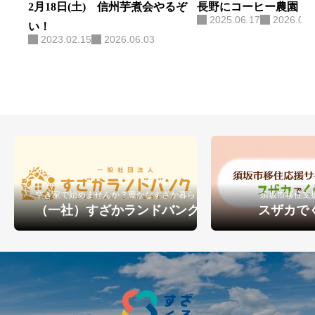
2月18日(土) 信州芋煮会やるぞ
長野にコーヒー農園！
2025.06.17
2026.06.
い！
2023.02.15
2026.06.03
空き家で始めませんか？豊かなすざか暮らし
須坂市移住支
（一社）すざかランドバンク
スザカで