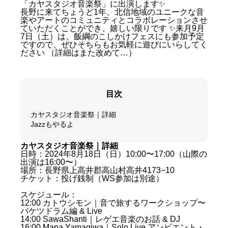
「カヤスタジオ音楽祭」に出演します✨
長野に来てちょうど1年、北信地域のユニークな音
楽やアートのコミュニティとコラボレーションさせ
ていただくことができ、嬉しい限りです ✨来月9月
7日（土）は、飯綱のこしかけフェスにも参加予定
ですので、ぜひそちらもお気軽に遊びにいらしてく
ださい （詳細はまた改めて…）
目次
カヤスタジオ音楽祭｜詳細
Jazzもやるよ
カヤスタジオ音楽祭｜詳細
日時：2024年8月18日（日）10:00〜17:00（山際の
出演は16:00〜）
場所：長野県上高井郡高山村高井4173−10
チケット：投げ銭制（WS参加は別途）
スケジュール：
12:00 カトウシモン｜音で旅するワークショップ〜
バケツドラム編 & Live
14:00 SawaShanti｜レゲエ音楽のお話 & DJ
16:00 Mana Yamagiwa｜Solo Live アンビエント・