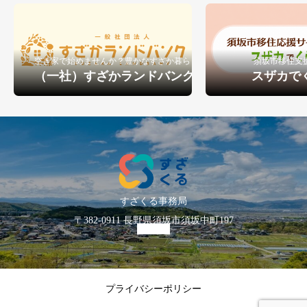
ジェクトも展開。アーティストと
しては、映画や音楽を中心とした
制作活動に取り組みながら、古民
空き家で始めませんか？豊かなすざか暮らし
須坂市移住支
家や高原など様々な場所での発表
（一社）すざかランドバンク
スザカで
を続けている。
すざくる事務局
〒382-0911 長野県須坂市須坂中町197
プライバシーポリシー