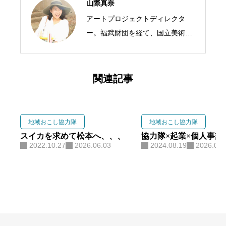
山際真奈
アートプロジェクトディレクタ
ー。福武財団を経て、国立美術館
のミュージアムエデュケーターと
して探求・対話・表現のアートプ
ロジェクトや教育プログラムを企
関連記事
画。2023年、長野県に移住し、世
界との接点に風穴を開けるアート
プロジェクト、「ハロー地球：未
地域おこし協力隊
地域おこし協力隊
来をつくる、リベラルアーツ部」
スイカを求めて松本へ、、、
協力隊×起業×個人事業
2022.10.27
2026.06.03
2024.08.19
2026.06.
や「スザカ写真部」を立ち上げ、
主催している。豊かな自然環境を
生かした教育プログラム「森ラ
ボ」の企画運営や、46億年の地球
史を歩く「ディープタイムウォー
ク」とアートを掛け合わせたプロ