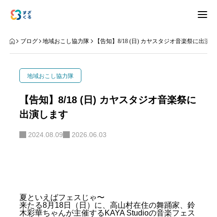
アバウト
ブログ
地域おこし協力隊
【告知】8/18 (日) カヤスタジオ音楽祭に出演
ブログ
地域おこし協力隊
お知らせ
【告知】8/18 (日) カヤスタジオ音楽祭に
出演します
ナリワイ
2024.08.09
2026.06.03
インタビュー
拠点紹介
移住相談
お問合せ
夏といえばフェスじゃ〜
来たる8月18日（日）に、高山村在住の舞踊家、鈴
プライバシーポリシー
木彩華ちゃんが主催するKAYA Studioの音楽フェス