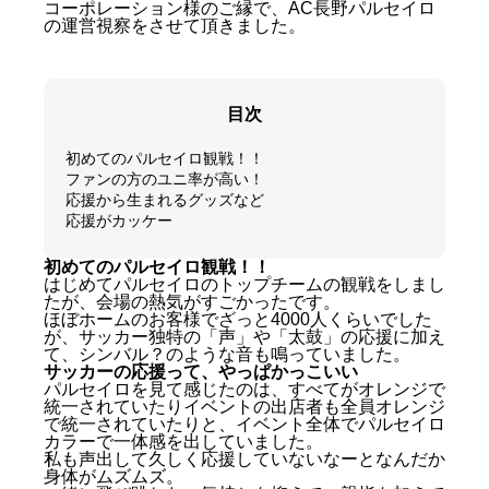
コーポレーション様のご縁で、AC長野パルセイロ
の運営視察をさせて頂きました。
目次
初めてのパルセイロ観戦！！
ファンの方のユニ率が高い！
応援から生まれるグッズなど
応援がカッケー
初めてのパルセイロ観戦！！
はじめてパルセイロのトップチームの観戦をしまし
たが、会場の熱気がすごかったです。
ほぼホームのお客様でざっと4000人くらいでした
が、サッカー独特の「声」や「太鼓」の応援に加え
て、シンバル？のような音も鳴っていました。
サッカーの応援って、やっぱかっこいい
パルセイロを見て感じたのは、すべてがオレンジで
統一されていたりイベントの出店者も全員オレンジ
で統一されていたりと、イベント全体でパルセイロ
カラーで一体感を出していました。
私も声出して久しく応援していないなーとなんだか
身体がムズムズ。