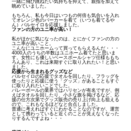
一緒に飛び跳ねたい気持ちを抑えて、親指を加えて
眺めていました。
もちろん、私も今日はいつもの何倍も気合いを入れ
てオレンジ色のパーカーを着て（いつも着てるや
ん）パルセイロを応援しました。
ファンの方のユニ率が高い！
私がほかに気になったのは、とにかくファンの方の
ユニ率が高いこと。
こんなにユニホームって買ってもらえるんだ・・・
4000人のうちの半数はユニホーム着てたと思いま
す。女性にも優しいベースボールシャツ仕様ももち
ろんあり、これは来期すぐに取り入れたい！と思い
ました。
応援から生まれるグッズなど
パルセイロの応援でタオルを回したり、フラッグを
使ったりと応援に使う「グッズ」があることもすぐ
に取り入れたいことでした。
バレーボールの業界ではハリセンが有名ですが、例
えばタオルを回したり、小さな旗を掲げるなど、応
援の仕方次第でグッズ販売の売り上げ向上も狙える
ので、これもなるほどなと合点しました。
普通に考えればすぐにわかることなのですが、運営
として携わっていると近くのことが見えなくなった
りするんですよね・・・