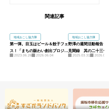
おこし協力隊として須坂市へ移
住。現在は「すざくる」会長のほ
か、「一般社団法人すざかランド
関連記事
バンク」代表理事、「合同会社NO
RTH」代表を兼任し、官民連携に
よる地域課題解決に取り組む。
地域おこし協力隊
地域おこし協力隊
「すざくる」では、自身の移住経
第一弾。目玉はビール＆餃子フェ
野澤の週間活動報告 〜
験と営業職で培ったヒアリング力
ス！「まちの賑わい創出プロジェ
見聞録 其の二十三〜
2023.06.26
2026.06.04
2025.03.31
2026.06.
を活かし、移住希望者の本音に寄
クト」に参画します！
り添う相談窓口を構築。単なる情
報提供にとどまらず、空き家マッ
チング（ランドバンク）や仕事の
創出（NORTH）と連動した、実務
的かつ心理的な安心感を担保する
移住・定着支援を行っている
空き家で始めませんか？豊かなすざか暮らし
須坂市移住支