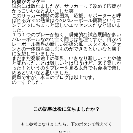
応援がカッケー
試合には敗れましたが、サッカーって改めて応援が
かっこいいなと思いました笑
このサッカー独特の雰囲気、応援、サポーターと呼
ばれる方々の熱量は今のバレーボール観戦というコ
ンテンツにちょっとほしいエッセンスだなと思いま
した。
１つ１つのプレーが短く、瞬発的な試合展開が多い
バレーボールなので全く同じは無理ですが、何かバ
レーボール業界の新しい応援の風、スタイル、ファ
ンとの一体感を楽しむものができるといいなと勝手
初めてのパルセイロ観戦！！
に妄想していました。
ファンの方のユニ率が高い！
まだまだ発展途上の業界、いきなり新しいことや他
応援から生まれるグッズなど
と変わったことは難しいとは思うけど、来て楽しか
った！というのをプレーを見る以外でも会場で楽し
応援がカッケー
めるといいなと思いました。
簡単ですが、本日のブログは以上です。
のーすでした。
この記事は役に立ちましたか？
もし参考になりましたら、下のボタンで教えてく
ださい。