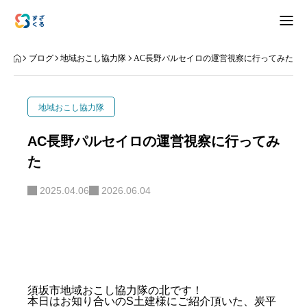
アバウト
ブログ
地域おこし協力隊
AC長野パルセイロの運営視察に行ってみた
ブログ
地域おこし協力隊
お知らせ
AC長野パルセイロの運営視察に行ってみ
た
ナリワイ
2025.04.06
2026.06.04
インタビュー
拠点紹介
移住相談
お問合せ
須坂市地域おこし協力隊の北です！
プライバシーポリシー
本日はお知り合いのS土建様にご紹介頂いた、炭平