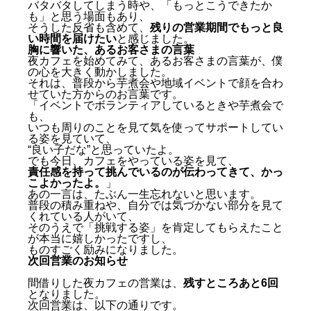
バタバタしてしまう時や、「もっとこうできたか
も」と思う場面もあり、
そうした反省も含めて、
残りの営業期間でもっと良
い時間を届けたい
と感じました。
胸に響いた、あるお客さまの言葉
夜カフェを始めてみて、あるお客さまの言葉が、僕
の心を大きく動かしました。
それは、普段から芋煮会や地域イベントで顔を合わ
せていた方からのお言葉です。
「イベントでボランティアしているときや芋煮会で
も、
いつも周りのことを見て気を使ってサポートしてい
る姿を見ていて、
“良い子だな”と思っていたよ。
でも今日、カフェをやっている姿を見て、
責任感を持って挑んでいるのが伝わってきて、かっ
こよかったよ。
」
あの一言は、たぶん一生忘れないと思います。
普段の積み重ねや、自分では気づかない部分を見て
くれている人がいて、
そのうえで「挑戦する姿」を肯定してもらえたこと
が本当に嬉しかったですし、
ものすごく励みになりました。
次回営業のお知らせ
間借りした夜カフェの営業は、
残すところあと6回
となりました。
次回営業は、以下の通りです。