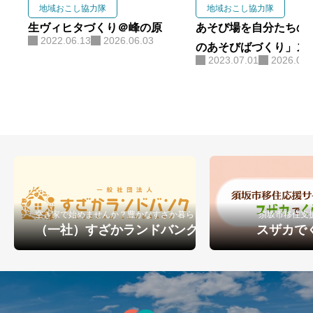
実務経験の積み重ねを行っていま
地域おこし協力隊
地域おこし協力隊
す。 行政経験、法的な専門知識、
生ヴィヒタづくり＠峰の原
あそび場を自分たちの
2022.06.13
2026.06.03
そして珈琲という事業面を活か
のあそびばづくり」ス
2023.07.01
2026.06.
し、須坂市の蔵の町並みを未来へ
した！
繋ぐ活動に貢献していきます。
空き家で始めませんか？豊かなすざか暮らし
須坂市移住支
（一社）すざかランドバンク
スザカで