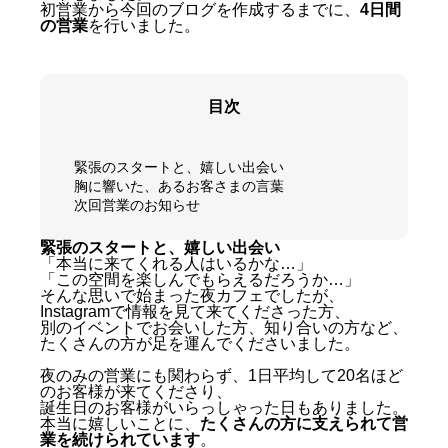
初営業から今回のブログを作成するまでに、
4日間
の営業
を行いました。
目次
緊張のスタートと、嬉しい出会い
胸に響いた、あるお客さまの言葉
次回営業のお知らせ
緊張のスタートと、嬉しい出会い
「本当に来てくれる人はいるかな…」
「この空間を楽しんでもらえるだろうか…」
そんな思いで始まった夜カフェでしたが、
Instagramで情報を見て来てくださった方、
別のイベントでお会いした方、知り合いの方など、
たくさんの方が足を運んでくださいました。
夜のみの営業にも関わらず、1日平均して20名ほど
のお客様が来てくださり、
誕生日のお客様がいらっしゃった日もありました。
本当に嬉しいことに、
たくさんの方に支えられて営
業を続けられています
。