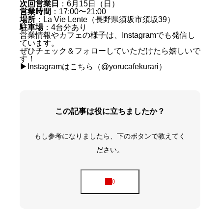
次回営業日
：6月15日（日）
営業時間
：17:00〜21:00
場所
：La Vie Lente（長野県須坂市須坂39）
駐車場
：4台分あり
営業情報やカフェの様子は、Instagramでも発信し
ています。
ぜひチェック＆フォローしていただけたら嬉しいで
す！
緊張のスタートと、嬉しい出会い
▶︎
Instagramはこちら（@yorucafekurari）
胸に響いた、あるお客さまの言葉
次回営業のお知らせ
この記事は役に立ちましたか？
もし参考になりましたら、下のボタンで教えてく
ださい。