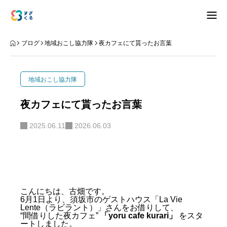
アバウト
ブログ
地域おこし協力隊
夜カフェにて貰ったお言葉
ブログ
地域おこし協力隊
お知らせ
夜カフェにて貰ったお言葉
ナリワイ
2025.06.11
2026.06.03
インタビュー
こんにちは、古畑です。
6月1日より、須坂市のゲストハウス「La Vie
拠点紹介
移住相談
お問合せ
Lente（ラビラント）」さんをお借りして、
“間借りした夜カフェ”
「yoru cafe kurari」
をスタ
プライバシーポリシー
ートしました。