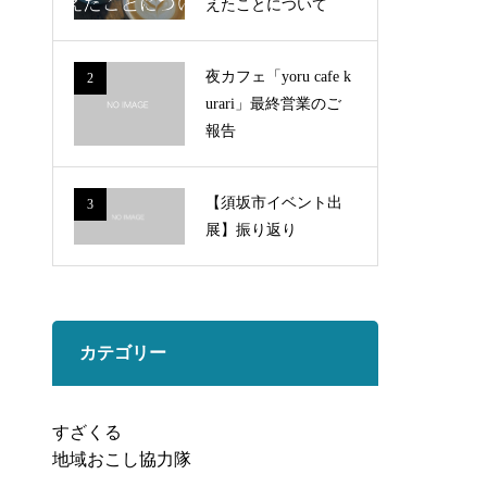
えたことについて
夜カフェ「yoru cafe k
2
urari」最終営業のご
報告
【須坂市イベント出
3
展】振り返り
カテゴリー
すざくる
地域おこし協力隊