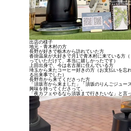
出店の様子
地元・青木村の方
長野が好きで栃木から訪れていた方
沓掛温泉が大好きで月1で青木村に来ている方
っていただけて、本当に嬉しかったです）
上田出身で、今は名古屋に住んでいる方
埼玉から来たコーヒー好きの方（お支払いを忘
る出来事でした）
長野市から来てくださった方
「須坂市から来ました」「須坂のりんごジュー
興味を持ってくださって。
「夜カフェやるなら須坂まで行きたいな」と言