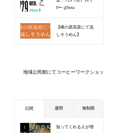
会：7/29（水）18:3
0〜 @bota
【峰の原高原にて流
しそうめん】
週間
無制限
日間
知ってくれる人が増
1