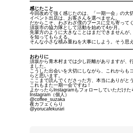
感じたこと
今回改めて強く感じたのは、「一期一会」の大
イベント出店は、お客さんを選べません。
だからこそ、わざわざ僕のブースに立ち寄って
須坂市の協力隊として活動を始めて4か月。
先輩方のように大きなことはまだできませんが
を知ってもらえる。
そんな小さな積み重ねを大事にしよう。そう思
おわりに
須坂から青木村までは少し距離がありますが、
ました。
こうした出会いを大切にしながら、これからも
らと思います。
ここまで読んでくださった方、本当にありがと
これもまた一期一会ですね！
よかったらInstagramもフォローしていただけ
Instagram（個人）
@coffee_suzaka
夜カフェくらり
@yorucafekurari