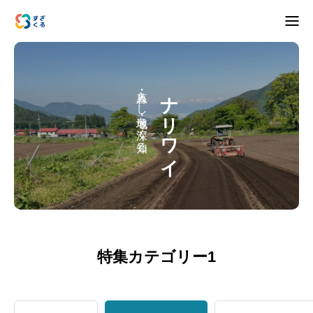
アバウト
人・暮らし・地域を深く知る
ナリワイ
ブログ
お知らせ
ナリワイ
インタビュー
特集カテゴリー1
拠点紹介
移住相談
お問合せ
プライバシーポリシー