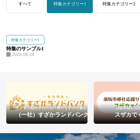
すべて
特集カテゴリー1
特集カテゴリー2
特集カテゴリー1
特集のサンプル1
2026.05.24
空き家で始めませんか？豊かなすざか暮らし
須坂市移住支
（一社）すざかランドバンク
スザカで