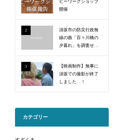
ヒーワークショップ
開催
須坂市の防災行政無
2
線の曲「百々川橋の
夕暮れ」を調査せ
よ！
【映画制作】無事に
3
須坂での撮影が終了
しました…！
カテゴリー
すざくる