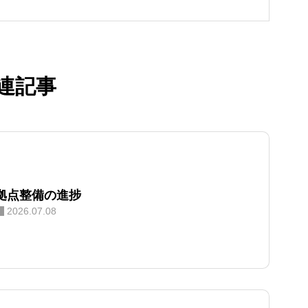
」代表理事、「合同会社NORTH」代表を兼任
り組む。 「すざくる」では、自身
ったヒアリング力を活かし、移住希望者の本音に
。単なる情報提供にとどまらず、空き家マッチン
連記事
事の創出（NORTH）と連動した、実務的かつ心
移住・定着支援を行っている
拠点整備の進捗
2026.07.08