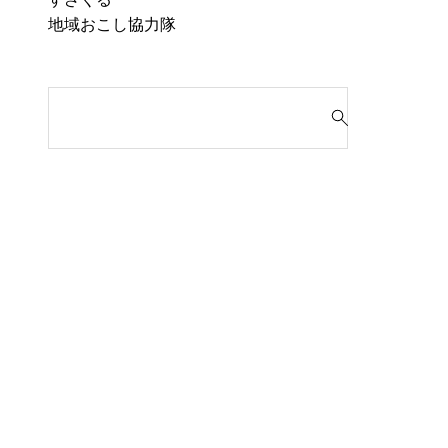
地域おこし協力隊
検
索
対
象
: