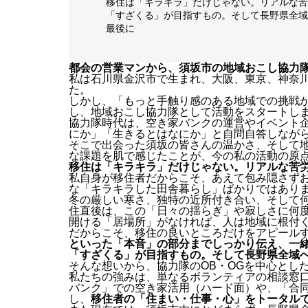
移住は「キラキラ」だけじゃない。リアルな苦
「すざくる」が目指すもの。そして長野県全域
最後に
都会の営業マンから、須坂市の地域おこし協力
私は石川県金沢市で生まれ、大阪、東京、神奈
た。
しかし、「もっと手触り感のある地域での挑戦が
し、地域おこし協力隊として活動をスタートし
協力隊時代は、空き家バンクの運営やイベント
にか」「生きるとはなにか」と自問自答しなが
そこで出会った須坂の皆さんの温かさ、そして
な課題を肌で感じたことが、今の私の活動の原
移住は「キラキラ」だけじゃない。リアルな苦
私自身が移住者だからこそ、あえて包み隠さずお
な「キラキラした田舎暮らし」ばかりではあり
冬の厳しい寒さ、独特の近所付き合い、そして何
住直後は、この「日々の揺らぎ」や寂しさに何
開ける「居場所」がなければ、人は地域に根付
だからこそ、移住の良いところだけをアピール
といった「本音」の部分までしっかり伝え、一
「すざくる」が目指すもの。そして長野県全域
そんな想いから、協力隊のOB・OGを中心とし
私たちの強みは、単なるボランティアの相談窓
バンク」での空き家活用（ハード面）や、「合同
し、
移住者の「住まい・仕事・心」をトータル