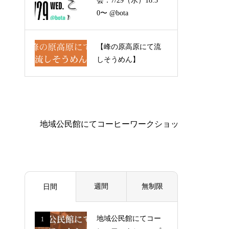
会：7/29（水）18:3
0〜 @bota
【峰の原高原にて流
しそうめん】
週間
無制限
日間
地域公民館にてコー
1