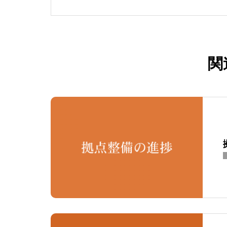
法人すざかランドバンク
し、官民連携による地域課題解決に取
の移住経験と営業職で培
寄り添う相談窓口を構築
関
グ（ランドバンク）や仕
理的な安心感を担保する