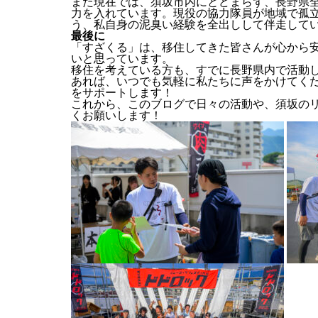
また現在では、須坂市内にとどまらず、長野県
力を入れています。現役の協力隊員が地域で孤
う、私自身の泥臭い経験を全出しして伴走して
最後に
「すざくる」は、移住してきた皆さんが心から
いと思っています。
移住を考えている方も、すでに長野県内で活動
あれば、いつでも気軽に私たちに声をかけてくだ
をサポートします！
これから、このブログで日々の活動や、須坂の
くお願いします！