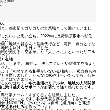
労と孤独
へ
隊へ
川と、都市部でゴリゴリの営業職として働いていまし
したい」と思い立ち、2022年に長野県須坂市へ移住
ました。
企画、地域の皆さんの営業代行など、毎日「自分とはな
ら地域を駆け回る日々でした。
地域が抱える「空き家」や「人手不足」といったリアル
点です。
労と孤独
話しします。 移住は、決してテレビや雑誌で見るよう
ません。
より「相談できる相手がいない孤独感」。 私自身も移
度も直面しました。どんなに家や仕事があっても、心を
くことはできません。
するのではなく、
冬の生活のリアルや、地域の人間関係
緒に乗り越えるサポート
が必要だと強く感じたのです。
へ
た専門家チーム「すざくる」を組織しました。
口ではないことです。私が代表を務める「すざかランド
会社NORTH」でのビジネス創出（経済面）と連携
で支える仕組み
を作っています。