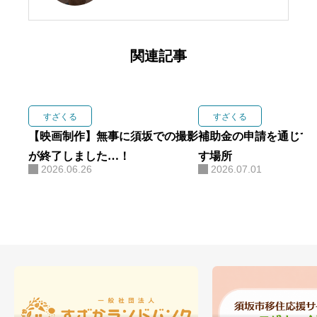
おこし協力隊として須坂市へUタ
ーン移住しました。 現在は、空き
家の蔵を改装した拠点整備やコー
関連記事
ヒーを通じた地域交流の場づく
り、土地家屋調査士の資格取得と
実務経験の積み重ねを行っていま
すざくる
すざくる
す。 行政経験、法的な専門知識、
【映画制作】無事に須坂での撮影
補助金の申請を通じて
そして珈琲という事業面を活か
が終了しました…！
す場所
2026.06.26
2026.07.01
し、須坂市の蔵の町並みを未来へ
繋ぐ活動に貢献していきます。