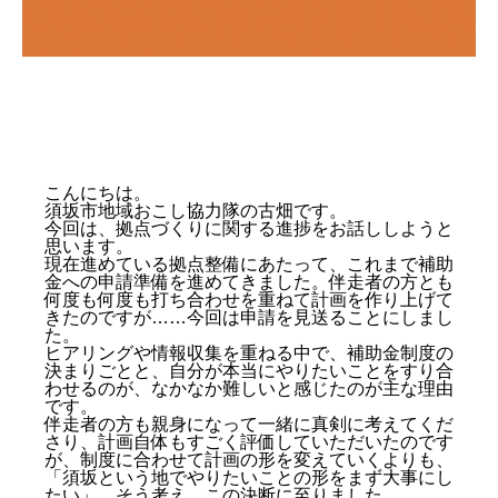
こんにちは。
須坂市地域おこし協力隊の古畑です。
今回は、拠点づくりに関する進捗をお話ししようと
思います。
現在進めている拠点整備にあたって、これまで補助
金への申請準備を進めてきました。伴走者の方とも
何度も何度も打ち合わせを重ねて計画を作り上げて
きたのですが……今回は申請を見送ることにしまし
た。
ヒアリングや情報収集を重ねる中で、補助金制度の
決まりごとと、自分が本当にやりたいことをすり合
わせるのが、なかなか難しいと感じたのが主な理由
です。
伴走者の方も親身になって一緒に真剣に考えてくだ
さり、計画自体もすごく評価していただいたのです
が、制度に合わせて計画の形を変えていくよりも、
「須坂という地でやりたいことの形をまず大事にし
たい」。そう考え、この決断に至りました。