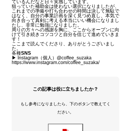
ているんだなと日々実感しています。
狙っていた補助金は使わない選択になりましたが、
これまでの準備や打ち合わせの時間は決して無駄で
はなく、自分の事業計画を深く見つめ直し、本気で
向き合って真剣に考える本当にいい機会になりまし
たし、非常に勉強になりました。
周りの方々への感謝を胸に、ここからオープンに向
けて引き続きコツコツと自分を信じて進めていきま
す！
ここまで読んでくださり、ありがとうございまし
た。
各種
SNS
▶︎ Instagram（個人）@coffee_suzaka
https://www.instagram.com/coffee_suzaka/
この記事は役に立ちましたか？
もし参考になりましたら、下のボタンで教えてく
ださい。