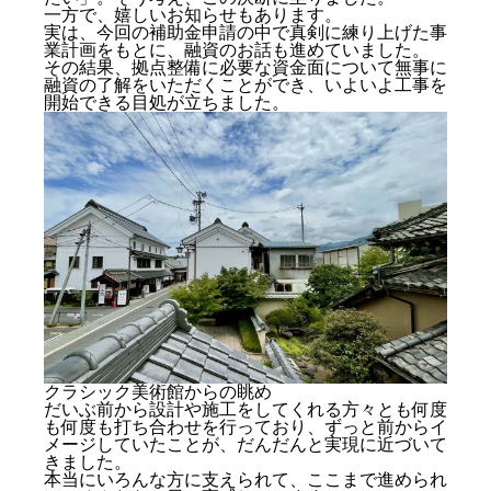
一方で、嬉しいお知らせもあります。
実は、今回の補助金申請の中で真剣に練り上げた事
業計画をもとに、融資のお話も進めていました。
その結果、拠点整備に必要な資金面について無事に
融資の了解をいただくことができ、いよいよ工事を
開始できる目処が立ちました。
クラシック美術館からの眺め
だいぶ前から設計や施工をしてくれる方々とも何度
も何度も打ち合わせを行っており、ずっと前からイ
メージしていたことが、だんだんと実現に近づいて
きました。
本当にいろんな方に支えられて、ここまで進められ