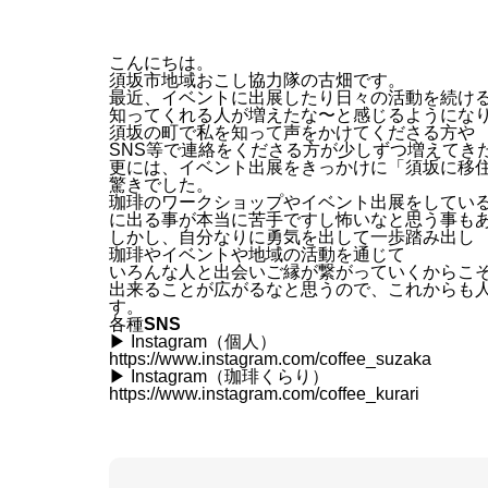
こんにちは。
須坂市地域おこし協力隊の古畑です。
最近、イベントに出展したり日々の活動を続け
知ってくれる人が増えたな〜と感じるようにな
須坂の町で私を知って声をかけてくださる方や
SNS等で連絡をくださる方が少しずつ増えてき
更には、イベント出展をきっかけに「須坂に移
驚きでした。
珈琲のワークショップやイベント出展をしてい
に出る事が本当に苦手ですし怖いなと思う事も
しかし、自分なりに勇気を出して一歩踏み出し
珈琲やイベントや地域の活動を通じて
いろんな人と出会いご縁が繋がっていくからこ
出来ることが広がるなと思うので、これからも
す。
各種
SNS
▶︎ Instagram（個人）
https://www.instagram.com/coffee_suzaka
▶︎ Instagram（珈琲くらり）
https://www.instagram.com/coffee_kurari