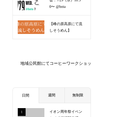
会：7/29（水）18:3
0〜 @bota
【峰の原高原にて流
しそうめん】
週間
無制限
日間
イオン周年祭イベン
1