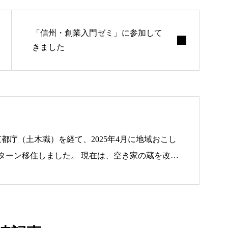
ブログ
「信州・創業入門ゼミ」に参加して
きました
お知らせ
ナリワイ
都庁（土木職）を経て、2025年4月に地域おこし
ました。 現在は、空き家の蔵を改装
インタビ
を通じた地域交流の場づくり、土地家屋調査士の
っています。 行政経験、法的な専門
事業面を活かし、須坂市の蔵の町並みを未来へ繋
す。