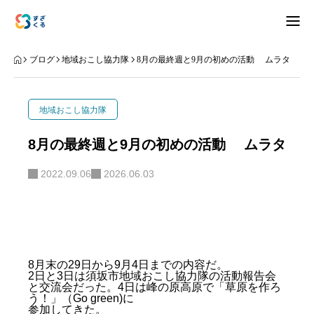
アバウト
ブログ
地域おこし協力隊
8月の最終週と9月の初めの活動 ムラタ
ブログ
地域おこし協力隊
お知らせ
8月の最終週と9月の初めの活動 ムラタ
ナリワイ
2022.09.06
2026.06.03
インタビュー
8月末の29日から9月4日までの内容だ。
2日と3日は須坂市地域おこし協力隊の活動報告会
拠点紹介
移住相談
お問合せ
と交流会だった。4日は峰の原高原で「草原を作ろ
う！」（Go green)に
プライバシーポリシー
参加してきた。