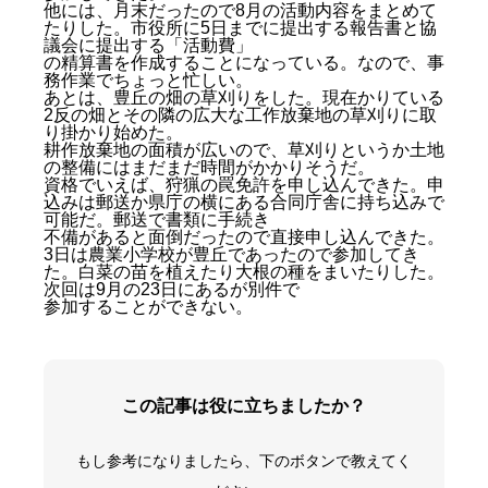
他には、月末だったので8月の活動内容をまとめて
たりした。市役所に5日までに提出する報告書と協
議会に提出する「活動費」
の精算書を作成することになっている。なので、事
務作業でちょっと忙しい。
あとは、豊丘の畑の草刈りをした。現在かりている
2反の畑とその隣の広大な工作放棄地の草刈りに取
り掛かり始めた。
耕作放棄地の面積が広いので、草刈りというか土地
の整備にはまだまだ時間がかかりそうだ。
資格でいえば、狩猟の罠免許を申し込んできた。申
込みは郵送か県庁の横にある合同庁舎に持ち込みで
可能だ。郵送で書類に手続き
不備があると面倒だったので直接申し込んできた。
3日は農業小学校が豊丘であったので参加してき
た。白菜の苗を植えたり大根の種をまいたりした。
次回は9月の23日にあるが別件で
参加することができない。
この記事は役に立ちましたか？
もし参考になりましたら、下のボタンで教えてく