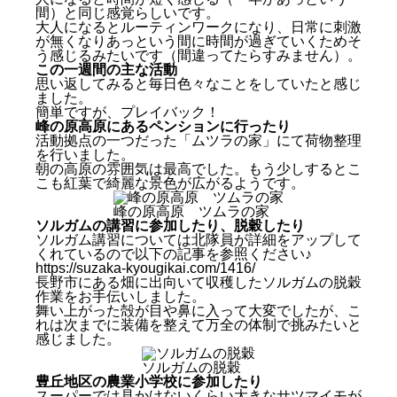
間）と同じ感覚らしいです。
大人になるとルーティンワークになり、日常に刺激
が無くなりあっという間に時間が過ぎていくためそ
う感じるみたいです（間違ってたらすみません）。
この一週間の主な活動
思い返してみると毎日色々なことをしていたと感じ
ました。
簡単ですが、プレイバック！
峰の原高原にあるペンションに行ったり
活動拠点の一つだった「ムツラの家」にて荷物整理
を行いました。
朝の高原の雰囲気は最高でした。もう少しするとこ
こも紅葉で綺麗な景色が広がるようです。
峰の原高原 ツムラの家
ソルガムの講習に参加したり、脱穀したり
ソルガム講習については北隊員が詳細をアップして
くれているので以下の記事を参照ください♪
https://suzaka-kyougikai.com/1416/
長野市にある畑に出向いて収穫したソルガムの脱穀
作業をお手伝いしました。
舞い上がった殻が目や鼻に入って大変でしたが、こ
れは次までに装備を整えて万全の体制で挑みたいと
感じました。
ソルガムの脱穀
豊丘地区の農業小学校に参加したり
スーパーでは見かけないくらい大きなサツマイモが