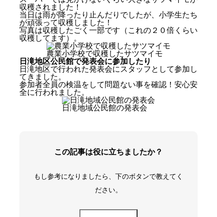
収穫されました！
当日は雨が降ったり止んだりでしたが、小学生たち
が頑張って収穫しました！
写真は収穫したごく一部です（これの２０倍くらい
収穫してます）。
農業小学校で収穫したサツマイモ
新しい経験が多いと時間を長く感じる
日滝地区公民館で発表会に参加したり
この一週間の主な活動
日滝地区で行われた発表会にスタッフとして参加し
てきました。
峰の原高原にあるペンションに行ったり
参加者全員の検温をして問題ない事を確認！安心安
全に行われました。
ソルガムの講習に参加したり、脱穀したり
豊丘地区の農業小学校に参加したり
日滝地域公民館の発表会
日滝地区公民館で発表会に参加したり
この記事は役に立ちましたか？
もし参考になりましたら、下のボタンで教えてく
ださい。