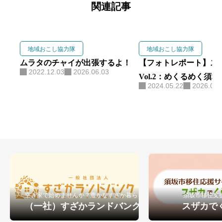
峰の原高原を拠点に、生ハムブラ
関連記事
ンド「As Neco Ham」と交流宿泊
拠点「Forest Base」を運営。 地域
おこし協力隊の経験を活かし、
地域おこし協力隊
地域おこし協力隊
食・観光・森林を軸に地域づくり
ムラタのチャイが出張するよ！
【フォトレポート】ス
2022.12.03
2026.06.03
に取り組んでいます。
Vol.2：めくるめく須
2024.05.22
2026.06.
柱
空き家で始めませんか？豊かなすざか暮らし
須坂市移住支
（一社）すざかランドバンク
スザカで