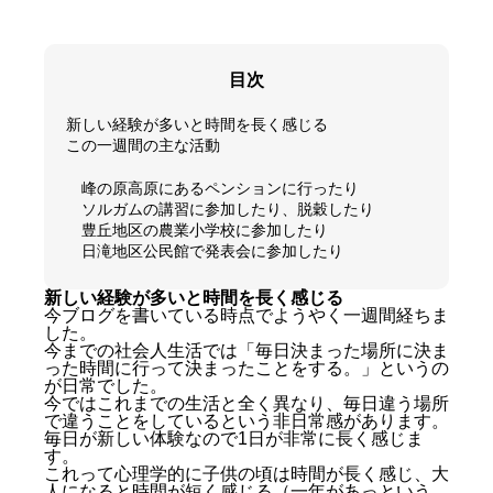
目次
新しい経験が多いと時間を長く感じる
この一週間の主な活動
峰の原高原にあるペンションに行ったり
ソルガムの講習に参加したり、脱穀したり
豊丘地区の農業小学校に参加したり
日滝地区公民館で発表会に参加したり
新しい経験が多いと時間を長く感じる
今ブログを書いている時点でようやく一週間経ちま
した。
今までの社会人生活では「毎日決まった場所に決ま
った時間に行って決まったことをする。」というの
が日常でした。
今ではこれまでの生活と全く異なり、毎日違う場所
で違うことをしているという非日常感があります。
毎日が新しい体験なので1日が非常に長く感じま
す。
これって心理学的に子供の頃は時間が長く感じ、大
人になると時間が短く感じる（一年があっという