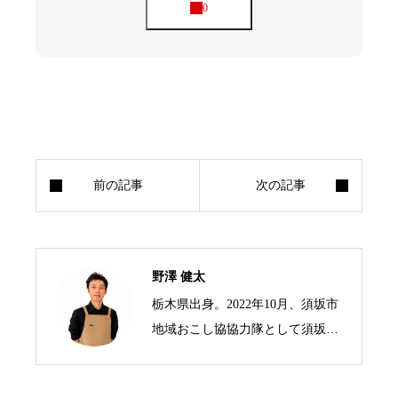
野澤 健太
栃木県出身。2022年10月、須坂市
地域おこし協協力隊として須坂市
の標高1,500mにある峰の原高原に
移住。 3年の任期を終えた現在は