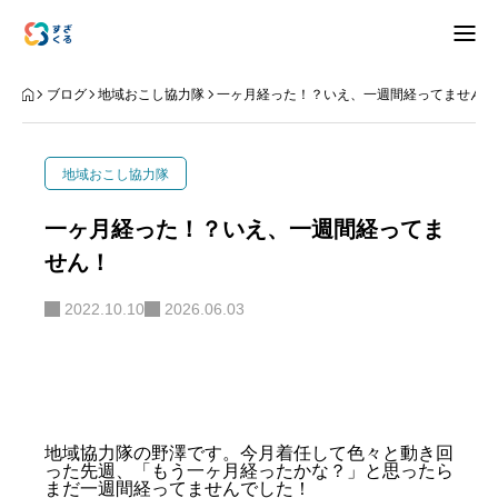
アバウト
ブログ
地域おこし協力隊
一ヶ月経った！？いえ、一週間経ってません！
ブログ
地域おこし協力隊
お知らせ
一ヶ月経った！？いえ、一週間経ってま
せん！
ナリワイ
2022.10.10
2026.06.03
インタビュー
拠点紹介
移住相談
お問合せ
地域協力隊の野澤です。今月着任して色々と動き回
った先週、「もう一ヶ月経ったかな？」と思ったら
プライバシーポリシー
まだ一週間経ってませんでした！