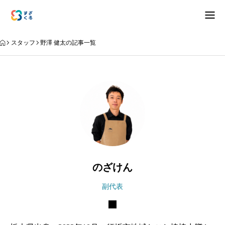
アバウト
スタッフ
野澤 健太の記事一覧
ブログ
お知らせ
ナリワイ
インタビュー
のざけん
副代表
拠点紹介
移住相談
お問合せ
プライバシーポリシー