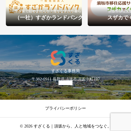
空き家で始めませんか？豊かなすざか暮らし
須坂市移住支
（一社）すざかランドバンク
スザカで
すざくる事務局
〒382-0911 長野県須坂市須坂中町197
プライバシーポリシー
© 2026 すざくる｜須坂から、人と地域をつなぐ。