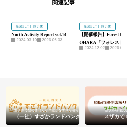
峰の原高原を拠点に、生ハムブラ
関連記事
ンド「As Neco Ham」と交流宿泊
拠点「Forest Base」を運営。 地域
おこし協力隊の経験を活かし、
地域おこし協力隊
地域おこし協力隊
食・観光・森林を軸に地域づくり
North Activity Report vol.14
【開催報告】Forest Fiel
2024.03.10
2026.06.03
に取り組んでいます。
OHARA「フォレスト
2024.12.02
2026.06.
養成講座」セッション
空き家で始めませんか？豊かなすざか暮らし
須坂市移住支
（一社）すざかランドバンク
スザカで