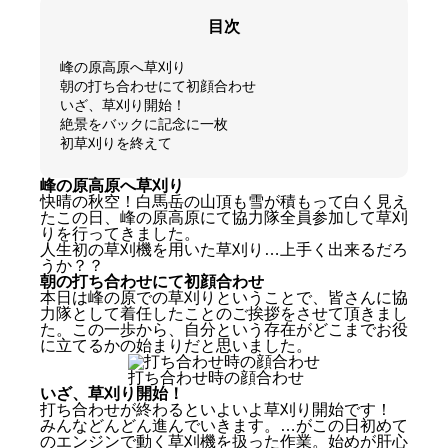
目次
峰の原高原へ草刈り
朝の打ち合わせにて初顔合わせ
いざ、草刈り開始！
絶景をバックに記念に一枚
初草刈りを終えて
峰の原高原へ草刈り
快晴の秋空！白馬岳の山頂も雪が積もって白く見え
たこの日、峰の原高原にて協力隊全員参加して草刈
りを行ってきました。
人生初の草刈機を用いた草刈り…上手く出来るだろ
うか？？
朝の打ち合わせにて初顔合わせ
本日は峰の原での草刈りということで、皆さんに協
力隊として着任したことのご挨拶をさせて頂きまし
た。この一歩から、自分という存在がどこまでお役
に立てるかの始まりだと思いました。
打ち合わせ時の顔合わせ
いざ、草刈り開始！
打ち合わせが終わるといよいよ草刈り開始です！
みんなどんどん進んでいきます。…がこの日初めて
のエンジンで動く草刈機を扱った作業。始めが肝心