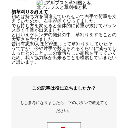
北アルプスと草刈機と私
初草刈りを終えて
初めは持ち方を間違えていたせいで右手で荷重を支
えていたのか、右手が痛くなってました。
でも持ち方を変えると全体的に荷重が抜けてバラン
ス良く作業が出来ました。
とはいえゲレンデの傾斜の中、草刈りをすることの
峰の原高原へ草刈り
大変さを学びました。
朝の打ち合わせにて初顔合わせ
昔は有志30人ほどが集まって草刈りをしていたそ
うですが、今や片手で数えられるくらいに減ってし
いざ、草刈り開始！
まったとのこと…この素晴らしい高原を守っていく
絶景をバックに記念に一枚
ため、我々協力隊が出来ることを模索していきたい
初草刈りを終えて
と思います。
この記事は役に立ちましたか？
もし参考になりましたら、下のボタンで教えてく
ださい。