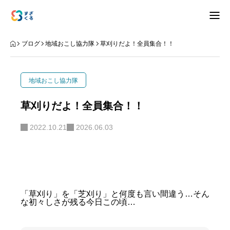
アバウト
ブログ
地域おこし協力隊
草刈りだよ！全員集合！！
ブログ
地域おこし協力隊
お知らせ
草刈りだよ！全員集合！！
ナリワイ
2022.10.21
2026.06.03
インタビュー
「草刈り」を「芝刈り」と何度も言い間違う…そん
な初々しさが残る今日この頃…
拠点紹介
移住相談
お問合せ
プライバシーポリシー