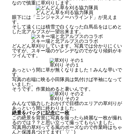
なので慎重に草刈りします。
どんどん草を刈る協力隊員
眼下には「ニンジャスノーハラインド」が見えま
す。
そして遠くには積雪で白くなった白馬岳をはじめと
した北アルプスが一望出来ます。
スキー場と北アルプスのコラボ
どんどん草刈りしています。写真では分かりにくい
ですが、スキー場のゲレンデなのでかなり傾斜がキ
ツイんです。
草刈り その１
あっという間に草が無くなりました！みんな早いで
す。
写真の右端に映る小田隊員は気付けば半袖になって
いました。
そうです。作業始めると暑いんです。
草刈り その２
みんなで協力したおかげで目標のエリアの草刈りが
あっという間に終わりました。
絶景をバックに記念に一枚
この絶景を背景に写真を撮ったら綺麗な一枚が撮れ
るのでは？？と思い立って撮ってもらいました。
写真用の草刈ってる風のポーズなので作業時はちゃ
んと保護具つけてます( ´ ▽ ` )