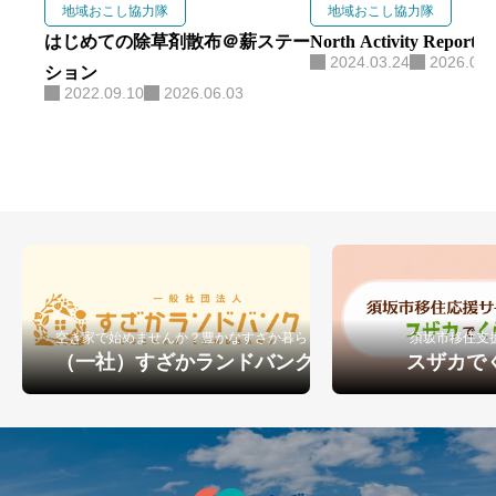
おこし協力隊の経験を活かし、
地域おこし協力隊
地域おこし協力隊
食・観光・森林を軸に地域づくり
はじめての除草剤散布＠薪ステー
North Activity Report vo
2024.03.24
2026.06.
に取り組んでいます。
ション
2022.09.10
2026.06.03
空き家で始めませんか？豊かなすざか暮らし
須坂市移住支
（一社）すざかランドバンク
スザカで