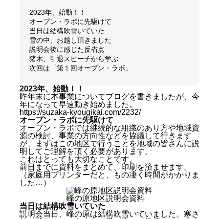
2023年、始動！！
オープン・ラボに先駆けて
当日は結構吹雪いていた
雪の中、お越し頂きました
説明会後に感じた反省点
猪木、引退スピーチから学ぶ
次回は「第１回オープン・ラボ」
2023年、始動！！
昨年末に本事業についてブログを書きましたが、今
年になって早速動き始めました。
https://suzaka-kyougikai.com/2232/
オープン・ラボに先駆けて
オープン・ラボでは継続的な組織のあり方や地域資
源の検討、事業の方向性などを協議して行きます
が、まずはこの地区で行うことを地域の皆さんに説
明してご理解を頂く必要があります。
これはとっても大切なことです。
前日までに資料をまとめて、印刷を済ませます。
（家庭用プリンターだと、もの凄く時間がかかりま
した…）
峰の原地区説明会資料
当日は結構吹雪いていた
説明会当日、峰の原は結構吹雪いていました。寒さ