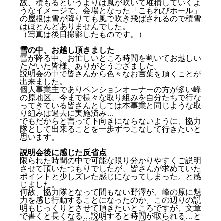
故、積もるというよりは風が吹いて堆積していくよ
うなイメージで、会場となった「こもれびホール」
の屋根は雪が降りても風で吹き飛ばされるので積雪
はほとんどありませんでした。
（写真は後日撮影したものです。）
雪の中、お越し頂きました
雪が降る中、お忙しいところ時間を割いてお越しい
ただいた皆様、ありがとうござました。
説明会の中で皆さんから色々なお言葉を頂くことが
出来ました。
個人事業主でありペンションオーナーの方が多い峰
の原地区、今まで様々な取り組みを自分たちで行な
ってきている皆さんとしては本事業と同じような取
り組みは過去に実施済み…
でもだからと言って下向きにならないように、協力
隊として出来ることを一歩ずつこなして行きたいと
思います。
説明会後に感じた反省点
限られた時間の中で可能な限り分かりやすくご説明
させて頂いたつもりでしたが、皆さんが求めていた
ポイントと少しズレた感じになってしまった。と感
じました。
何故、協力隊となって間もない野澤が、峰の原に魅
力を感じ行動することになったのか。この辺りの説
明もじっくりとさせて頂きたいところですが、文章
で書くと長くなる…説明すると時間が取られる…と