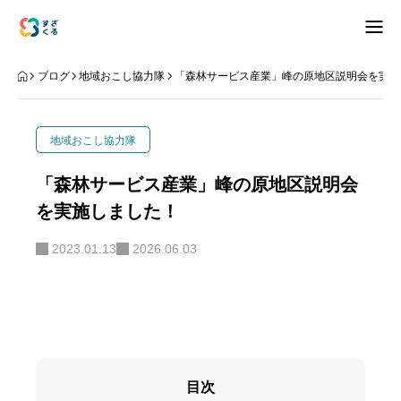
アバウト
ブログ
地域おこし協力隊
「森林サービス産業」峰の原地区説明会を実施
ブログ
地域おこし協力隊
お知らせ
「森林サービス産業」峰の原地区説明会
を実施しました！
ナリワイ
2023.01.13
2026.06.03
インタビュー
拠点紹介
移住相談
お問合せ
目次
プライバシーポリシー