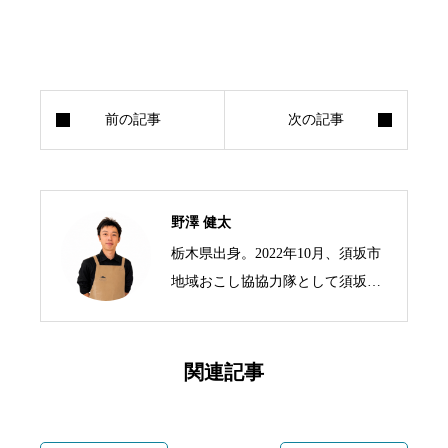
野澤 健太
栃木県出身。2022年10月、須坂市
地域おこし協協力隊として須坂市
の標高1,500mにある峰の原高原に
移住。 3年の任期を終えた現在は
峰の原高原を拠点に、生ハムブラ
関連記事
ンド「As Neco Ham」と交流宿泊
拠点「Forest Base」を運営。 地域