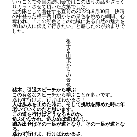
いうことで今回の説明会ではこの辺りの話をざっく
りカットさせて頂いた次第でした。
協力隊として着任する直前の2022年9月30日、快晴
の中登った根子岳山頂からの景色を眺めた瞬間、心
奪われ、「この景色とこの地域にある自然の魅力を
沢山の人に伝えて行きたい」と感じたのが始まりで
した。
根
子
岳
山
頂
か
ら
の
景
色
猪木、引退スピーチから学ぶ
2023年、始動！！
この有名なスピーチから学ぶことが多いです。
オープン・ラボに先駆けて
迷わす行けよ、行けばわかるさ！
当日は結構吹雪いていた
人は歩みを止めた時に、そして挑戦を諦めた時に年
雪の中、お越し頂きました
老いていくのだと思います。
説明会後に感じた反省点
この道を行けばどうなるものか。
危ぶむなかれ、危ぶめば道はなし。
猪木、引退スピーチから学ぶ
踏み出せばその一足が道となり、その一足が道とな
次回は「第１回オープン・ラボ」
る。
迷わず行けよ、行けばわかるさ
。