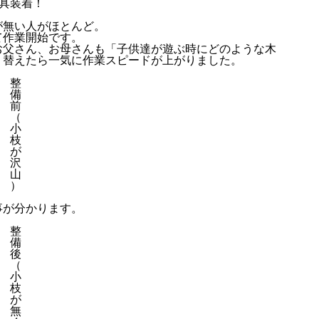
具装着！
が無い人がほとんど。
て作業開始です。
お父さん、お母さんも「子供達が遊ぶ時にどのような木
り替えたら一気に作業スピードが上がりました。
整
備
前
（
小
枝
アバウト
が
沢
山
）
事が分かります。
ブログ
整
備
後
（
小
枝
お知らせ
が
無