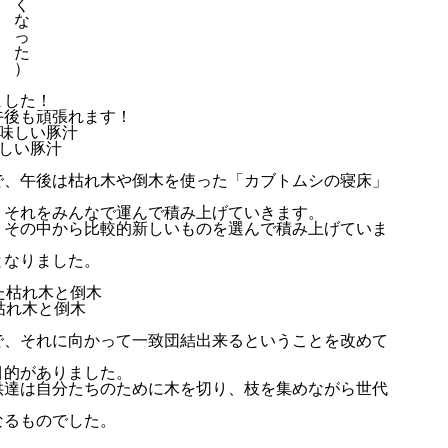
く
な
っ
た
ナリワイ
）
ました！
午後も頑張れます！
しい豚汁
インタビ
で、午後は枯れ木や倒木を使った「カブトムシの寝床」
、それをみんなで運んで積み上げていきます。
、その中から比較的新しいものを選んで積み上げていま
となりました。
枯れ木と倒木
で、それに向かって一致団結出来るということを改めて
目的がありました。
供達は自分たちのために木を切り、枝を集めながら世代
なるものでした。