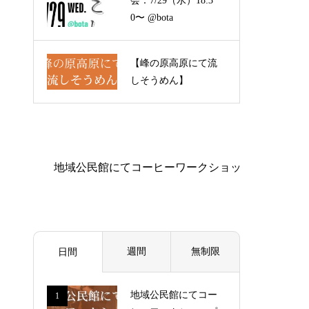
会：7/29（水）18:3
0〜 @bota
【峰の原高原にて流
しそうめん】
週間
無制限
日間
地域公民館にてコー
1