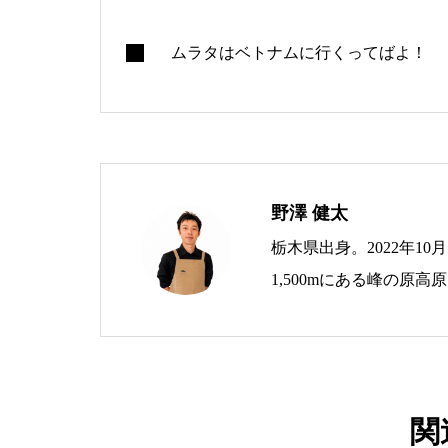
ムラタはベトナムに行くってばよ！
野澤 健太
栃木県出身。2022年1
1,500mにある峰の原
拠点に、生ハムブランド「As 
を運営。 地域おこし協
づくりに取り組んでいま
関