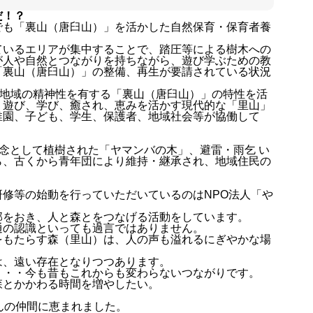
だ！？
でも「裏山（唐臼山）」を活かした自然保育・保育者養
ているエリアが集中することで、踏圧等による樹木への
が人や自然とつながりを持ちながら、遊び学ぶための教
「裏山（唐臼山）」の整備、再生が要請されている状況
や地域の精神性を有する「裏山（唐臼山）」の特性を活
、遊び、学び、癒され、恵みを活かす現代的な「里山」
稚園、子ども、学生、保護者、地域社会等が協働して
記念として植樹された「ヤマンバの木」、避雷・雨乞 い
ら、古くから青年団により維持・継承され、地域住民の
修等の始動を行っていただいているのはNPO法人「や
部をおき、人と森とをつなげる活動をしています。
通の認識といっても過言ではありません。
をもたらす森（里山）は、人の声も溢れるにぎやかな場
は、遠い存在となりつつあります。
・・・今も昔もこれからも変わらないつながりです。
森とかかわる時間を増やしたい。
。
んの仲間に恵まれました。