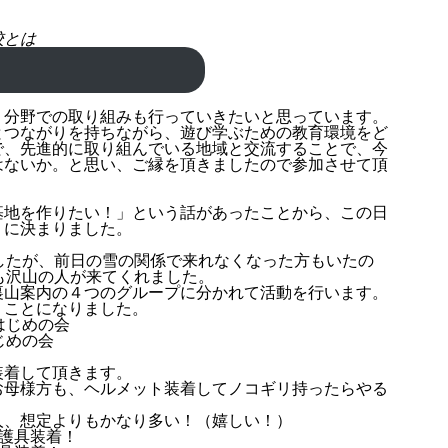
。
校とは
！
う分野での取り組みも行っていきたいと思っています。
とつながりを持ちながら、遊び学ぶための教育環境をど
で、先進的に取り組んでいる地域と交流することで、今
はないか。と思い、ご縁を頂きましたので参加させて頂
基地を作りたい！」という話があったことから、この日
」に決まりました。
したが、前日の雪の関係で来れなくなった方もいたの
も沢山の人が来てくれました。
裏山案内の４つのグループに分かれて活動を行います。
くことになりました。
じめの会
装着して頂きます。
お母様方も、ヘルメット装着してノコギリ持ったらやる
人、想定よりもかなり多い！（嬉しい！）