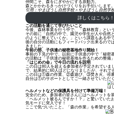
仲間こそ、森をにぎやかにする原動力。
森とかかわるきっかけづくりをお手伝いします
引用：やまぼうし自然学校＞
やまぼうし自然学
詳しくはこちら
この活動を通じて学びたいこと
今後、森林事業を行う中で、「森林教育」とい
その前に「自然の中で、園児や学生が人や自然
のように整えていくか。」という課題もある中
後の自分の活動にもフィードバック出来るので
きました。
午前の部、子供達の秘密基地作り開始！
事前の下見の中で、以前に子供達の中で「秘密
の活動は「子供達の秘密基地を作るための整備
「はじめの会」で今日の流れを説明
この日は80人を超える参加者が予定されていま
で、結果的に60人ほどになりましたが、それで
この日は①森の作業、②森遊び、③焚き火、④
自分は①のサポートとしてご一緒させていただ
は
ヘルメットなどの保護具を付けて準備万端！
安全のため、参加者の皆さんにはヘルメットを
「ヘルメット被るんですか！？」と驚いていた
気モードに突入です！
ここで気づいたこと。「森の作業」を希望する