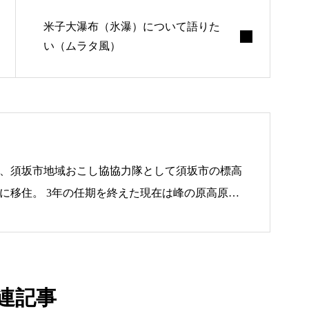
米子大瀑布（氷瀑）について語りた
い（ムラタ風）
0月、須坂市地域おこし協協力隊として須坂市の標高
高原に移住。 3年の任期を終えた現在は峰の原高原を
Neco Ham」と交流宿泊拠点「Forest Base」
力隊の経験を活かし、食・観光・森林を軸に地域
す。
連記事