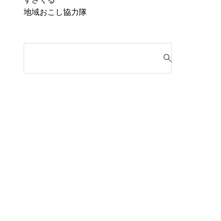
地域おこし協力隊
検
索
対
象
: