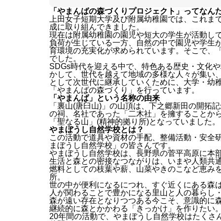
「やまんばの森づくりプロジェクト」ってなん
上田女子短期大学及び附属幼稚園では、これま
成に取り組んできました。
現在は附属幼稚園の園児や短大の学生が活動し
負荷が生じている一方、自然の中で園児や学生
育環境の充実化が求められています。そこで、
でした。
SDGs時代を迎える中で、特色ある歴史・文化
かして、世代を越えて地域の多様な人々が集い
として次世代に継承していくために、大学・幼
「やまんばの森づくり」を行っています。
「やまんば」という名称の由来
「裏山(唐臼山)」の山頂は、下之郷新田の開拓
の祠、名社であった「二木社」を擁することか
「聖なる山」(精神的拠り所)となっていました。
やまぼうし自然学校とは？
この活動で道具や資材の手配、整備活動・安全研
まぼうし自然学校」の皆さんです。
やまぼうし自然学校は、長野県の菅平高原に本
生活と森との密接なつながりは、いまや人類共
燃料としての枝葉や薪、山菜やきのこなど恵み
所。
世の中が便利になるにつれ、すぐ近くにある森
人が関わることで豊かになる里山と人の暮らし
森が遠い存在となりつつある今こそ、意識的に
継続的に森とかかわる「きっかけ」を作りたい
20年間の活動で、やまぼうし自然学校はたくさ