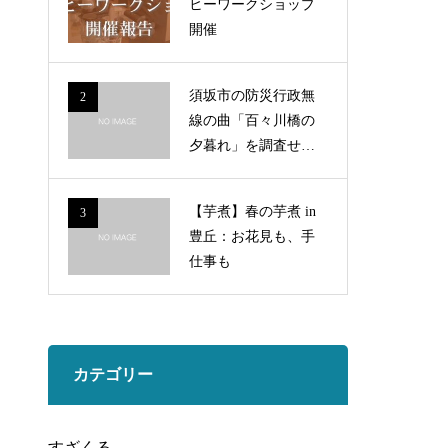
ヒーワークショップ
開催
須坂市の防災行政無
2
線の曲「百々川橋の
夕暮れ」を調査せ
よ！
【芋煮】春の芋煮 in
3
豊丘：お花見も、手
仕事も
カテゴリー
すざくる