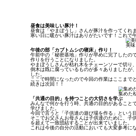
昼食は美味しい豚汁！
昼食は「やまぼうし」さんが豚汁を作ってくれ
寒い日に暖かい豚汁はありがたいです！これで
美味
午後の部「カブトムシの寝床」作り！
午前中の「秘密基地」作りが早めに完了したの
作りを行うことになりました。
やまぼうしさんが枯れ木をチェーンソーで切り
倒木は既に腐っているものが多々ありましたが
した。
ここで時間になったので今回の作業はここまで
続きは次回！！
集めた
「共通の目的」を持つことの大切さを学ぶ
みんなで何かを行う時、共通の目的があること
学びました。
今回で言うと「子供達の遊び場を作る」という
そこでお父さんお母さんは子供達のために、子
を超えて一致団結することが出来ていました。
これは今後の自分の活動においても大変参考に