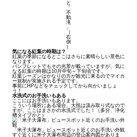
と
「
不
動
滝
」
（
右
側
）
気になる紅葉の時期は？
紅葉の季節になるとここはさらに素晴らしい景色に
なります。
パンフレットでもその光景が載っていますが、気に
なる紅葉の時期は10月中旬～下旬頃です。
紅葉シーズンはかなりの方が観光に来るのでマイカ
ー規制が実施される予定です。
事前にHPなどをチェックしてから向かいましょ
う！
水洗式のお手洗いもある
ここにはお手洗いもあります。
こういう場所にある場合、大抵は汲み取り式なので
すが、ここはまさかの水洗式でした！（多分、浄化
槽タイプかと）
「米子大瀑布」ビュースポット近くのお手洗い外観
すぐ近くに米子大瀑布周辺の登山案内図がありま