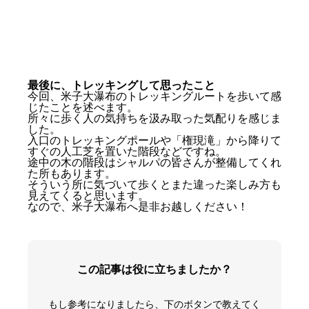
米子大瀑布の駐車場は約30台ほど駐車可能
駐車場は無料！代わりに「協力金」を…
お手洗い兼ビジターセンター周辺設備
トイレは水洗式
最後に、トレッキングして思ったこと
ビジターセンター内部は椅子とパンフレット
今回、米子大瀑布のトレッキングルートを歩いて感
靴洗い場がある！
じたことを述べます。
所々に歩く人の気持ちを汲み取った気配りを感じま
米子大瀑布へのトレッキングルート入口
した。
入口のトレッキングポールや「権現滝」から降りて
タクシー乗り場がある！
すぐの人工芝を置いた階段などですね。
トレッキングをサポートするポールが置いて
途中の木の階段はシャルパの皆さんが整備してくれ
いざ、トレッキングスタート！
た所もあります。
そういう所に気づいて歩くとまた違った楽しみ方も
見えてくると思います。
「奥万橋」という吊り橋を渡る
なので、米子大瀑布へ是非お越しください！
不動滝を望む
根子岳山荘に到着
根子岳山荘にウッドデッキが出来る
根子岳山荘を案内してくれたマウンテンワー
この記事は役に立ちましたか？
三苫さん（お兄さん）
根子岳山荘周辺にいる「ダンボー」を探せ！
「米子不動尊奥之院」もお忘れなく
もし参考になりましたら、下のボタンで教えてく