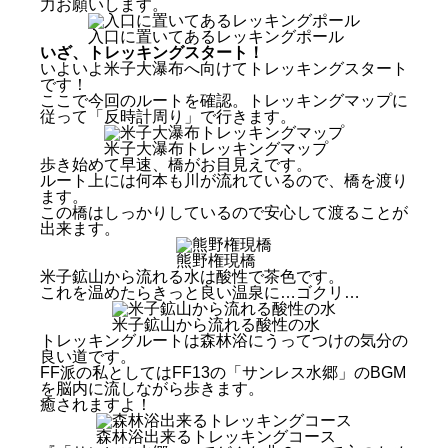
力お願いします。
入口に置いてあるレッキングポール
いざ、トレッキングスタート！
いよいよ米子大瀑布へ向けてトレッキングスタート
です！
ここで今回のルートを確認。トレッキングマップに
従って「反時計周り」で行きます。
米子大瀑布トレッキングマップ
歩き始めて早速、橋がお目見えです。
ルート上には何本も川が流れているので、橋を渡り
ます。
この橋はしっかりしているので安心して渡ることが
出来ます。
熊野権現橋
米子鉱山から流れる水は酸性で茶色です。
これを温めたらきっと良い温泉に…ゴクリ…
米子鉱山から流れる酸性の水
トレッキングルートは森林浴にうってつけの気分の
良い道です。
FF派の私としてはFF13の「サンレス水郷」のBGM
を脳内に流しながら歩きます。
癒されますよ！
森林浴出来るトレッキングコース