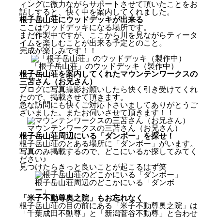
ィングに微力ながらサポートさせて頂いたことをお
話しすると、快く中を案内してくれました。
根子岳山荘にウッドデッキが出来る
ここはウッドデッキになる場所です。
まだ作製中ですが、ここから川を見ながらティータ
イムを楽しむことが出来る予定とのこと。
完成が楽しみです！！
「根子岳山荘」のウッドデッキ（製作中）
根子岳山荘を案内してくれたマウンテンワークスの
三苫さん（お兄さん）
ブログに写真撮影お願いしたら快く引き受けてくれ
たので、掲載させて頂きます。
急な訪問にも快くご対応下さいましてありがとうご
ざいました。またお伺いさせて頂きます！！
マウンテンワークスの三苫さん（お兄さん）
根子岳山荘周辺にいる「ダンボー」を探せ！
根子岳山荘のとある場所に「ダンボー」がいます。
写真のみ掲載するので、どこにいるか探してみてく
ださい♪
見つけたらきっと良いことが起こるはず笑
根子岳山荘周辺のどこかにいる「ダンボ
ー」
「米子不動尊奥之院」もお忘れなく
根子岳山荘の目の前にある「米子不動尊奥之院」は
「千葉成田不動尊」と「新潟菅谷不動尊」と合わせ