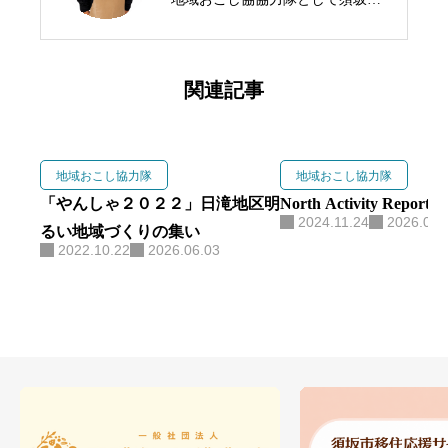
の標高1,500mにある峰の原高原に
移住。 3年の任期を終えた現在は
峰の原高原を拠点に、生ハムブラ
関連記事
ンド「As Neco Ham」と交流宿泊
拠点「Forest Base」を運営。 地域
おこし協力隊の経験を活かし、
地域おこし協力隊
地域おこし協力隊
食・観光・森林を軸に地域づくり
「やんしゃ２０２２」日滝地区明
North Activity Report vo
2024.11.24
2026.06.
に取り組んでいます。
るい地域づくりの集い
2022.10.22
2026.06.03