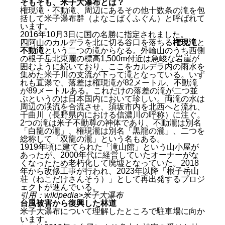
そもそも、米子大瀑布とは？
権現滝・不動滝、周辺にあるその他十数条の滝を包
括して米子瀑布群（よなこばくふぐん）と呼ばれて
います。
2016年10月3日に国の名勝に指定されました。
四阿山のカルデラを北に切る谷口を落ちる
権現滝
と
不動滝
という二つの滝からなる。外輪山のうち西側
の根子岳北東麓の標高1,500m付近は急峻な岩崖が
囲むように続いており、ここをカルデラ内の雨水を
集めた米子川の支流が下って滝となっている。いず
れも直瀑で、落差は権現滝が82メートル、不動滝
が89メートルある。これだけの落差の滝が二つ並
ぶというのは日本国内において珍しい。両滝の水は
周辺の渓流を合流させ、須坂市内を北西へと流れ、
千曲川（長野県内における信濃川の呼称）に注ぐ。
2つの滝は米子不動尊の神体であり、不動瀧は別名
「白龍の瀧」、権現瀧は別名「黒龍の瀧」、二つを
総称して「双龍の瀧」という名もある。
1919年頃に建てられた「滝山館」という山小屋が
あったが、2000年代に経営していたオーナーがな
くなったため老朽化して廃墟となっていた。2018
年から改修工事が行われ、2023年以降「根子岳山
荘（ねこだけさんそう）」として再出発するプロジ
ェクトが進んでいる。
引用：wikipedia>
米子大瀑布
台風被害から復興した林道
米子大瀑布について理解したところで駐車場に向か
います。