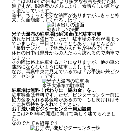
ここは2019年の台風により多大な被害を受けた林
道ですが、関係者の尽力により、素晴らしい道とな
り復活しています。
道中、ちょっと不安な法面がありますが…きっと将
来、法面舗装してくれる…はず…
剥き出しの法面
米子大瀑布の駐車場は約30台ほど駐車可能
訪れた日は木曜日でしたが、駐車場の半分が埋まっ
ていました。平日ということもあり、ほとんどが
「長野ナンバー」で地元の人たちが中心でした。
休日の日中は県外からの人たちも訪れるので満車で
しょう…
その際は路上駐車することになりますが、他の車の
迷惑にならないように駐車しましょう。
なお、写真中央に見えているのは「お手洗い兼ビジ
ターセンター」です。
米子大瀑布の駐車場
駐車場は無料！代わりに「協力金」を…
駐車料金は無料です。ただ、ビジターセンター前に
協力金を入れる募金箱があるので、もし良ければそ
こにお気持ちを入れてください。
お手洗い兼ビジターセンター周辺設備
ここは2023年の開通に向けて新しく建てられまし
た。
なのでとても綺麗です。