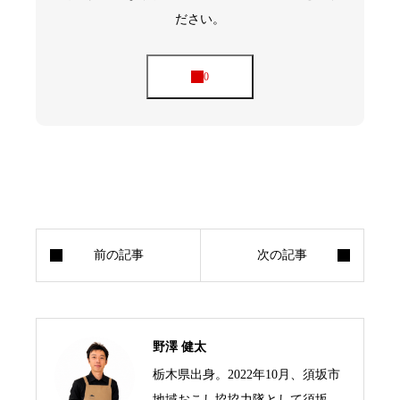
「不動滝」まであと少し
ださい。
落差89m、不動滝を見よう
落差82m、権現滝を見よう
登山道の細かな気配り
山荘まで物資を搬入していたロープーウェイ
森を抜けた先には草原が広がる
かつて「米子硫黄鉱山」があった場所
休憩と食事をするならココがベスト！
気になる紅葉の時期は？
水洗式のお手洗いもある
「奇妙滝」への分岐点
駐車場まで気を抜かずに歩こう
米子大瀑布周辺は携帯電話「圏外」なので注意
冬季は路面凍結のため、林道は閉鎖しアクセス
トレッキング後は「湯っ蔵んど」で温泉に入ろ
最後に、トレッキングして思ったこと
野澤 健太
栃木県出身。2022年10月、須坂市
地域おこし協協力隊として須坂市