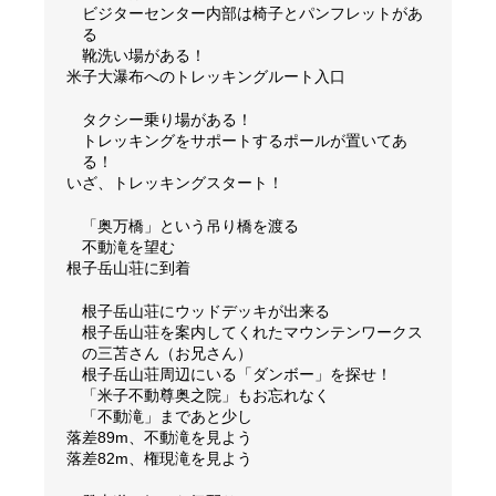
ビジターセンター内部は椅子とパンフレットがあ
る
靴洗い場がある！
米子大瀑布へのトレッキングルート入口
タクシー乗り場がある！
トレッキングをサポートするポールが置いてあ
る！
いざ、トレッキングスタート！
「奥万橋」という吊り橋を渡る
不動滝を望む
根子岳山荘に到着
根子岳山荘にウッドデッキが出来る
根子岳山荘を案内してくれたマウンテンワークス
の三苫さん（お兄さん）
根子岳山荘周辺にいる「ダンボー」を探せ！
「米子不動尊奥之院」もお忘れなく
「不動滝」まであと少し
落差89m、不動滝を見よう
落差82m、権現滝を見よう