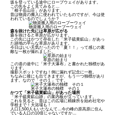
坂を登っている途中にロープウェイがあります。
この先をよく見てみると…
「根子岳山荘」があります。
昔は物資の搬入に使われていたものですが、今は使
われているのでしょうか？
物資搬入用のロープーウェイ
森を抜けた先には草原が広がる
森を抜けると草原が広がります。
この先にはかつて存在した「米子硫黄鉱山」があっ
た跡地の平らな草原があります。
今日はいい天気だったので「夏！！」って感じの素
敵な一枚が撮れました。
草原の始まり
この道の途中に「米子大瀑布」と書かれた独標があ
ります。
撮影スポットですね！例に漏れず記念に一枚。
ちなみに後にも出てきますが、もう一つ独標があり
ます。なので「その１」です。
米子大瀑布の独標 その１
かつて「米子硫黄鉱山」があった場所
「米子硫黄鉱山跡」の案内板が立っています。
これを見ると、昔はこの広場に精錬所を始め社宅や
学校まで！大浴場も！
人口1,500人もいたなんて…今の峰の原高原に住ん
でいる人口の10倍じゃないですか…