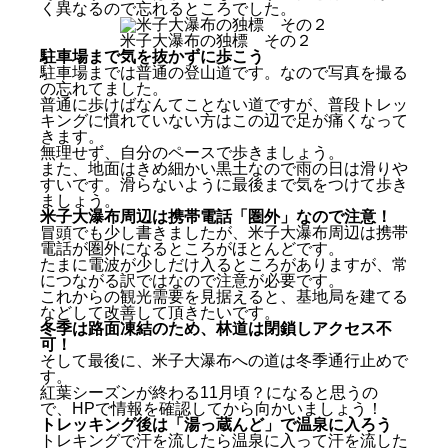
く異なるので忘れるところでした。
米子大瀑布の独標 その２
駐車場まで気を抜かずに歩こう
駐車場までは普通の登山道です。なので写真を撮る
の忘れてました。
普通に歩けばなんてことない道ですが、普段トレッ
キングに慣れていない方はこの辺で足が痛くなって
きます。
無理せず、自分のペースで歩きましょう。
また、地面はきめ細かい黒土なので雨の日は滑りや
すいです。滑らないように最後まで気をつけて歩き
ましょう。
米子大瀑布周辺は携帯電話「圏外」なので注意！
冒頭でも少し書きましたが、米子大瀑布周辺は携帯
電話が圏外になるところがほとんどです。
たまに電波が少しだけ入るところがありますが、常
につながる訳ではなので注意が必要です。
これからの観光需要を見据えると、基地局を建てる
などして改善して頂きたいです。
冬季は路面凍結のため、林道は閉鎖しアクセス不
可！
そして最後に、米子大瀑布への道は冬季通行止めで
す。
紅葉シーズンが終わる11月頃？になると思うの
で、HPで情報を確認してから向かいましょう！
トレッキング後は「湯っ蔵んど」で温泉に入ろう
トレキングで汗を流したら温泉に入って汗を流した