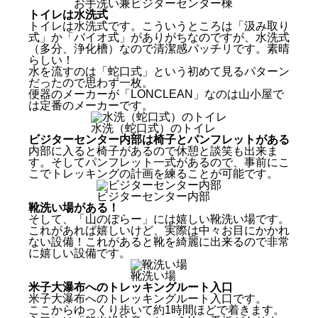
お手洗い兼ビジターセンター棟
トイレは水洗式
トイレは水洗式です。こういうところは「汲み取り
式」か「バイオ式」がありがちなのですが、水洗式
（多分、浄化槽）なので清潔感バッチリです。素晴
らしい！
水を流すのは「蛇口式」という初めて見るパターン
だったので思わず一枚。
便器のメーカーが「LONCLEAN」なのは山小屋で
は定番のメーカーです。
水洗（蛇口式）のトイレ
ビジターセンター内部は椅子とパンフレットがある
内部に入ると椅子があるので休憩と談笑も出来ま
す。そしてパンフレット一式があるので、事前にこ
こでトレッキングの計画を練ることが可能です。
ビジターセンター内部
靴洗い場がある！
そして、「山のぼらー」には嬉しい靴洗い場です。
これがあれば嬉しいけど、実際は中々お目にかかれ
ない設備！これがあると靴を綺麗に出来るので非常
に嬉しい設備です。
靴洗い場
米子大瀑布へのトレッキングルート入口
米子大瀑布へのトレッキングルート入口です。
ここからゆっくり歩いて約1時間ほどで着きます。