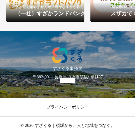
空き家で始めませんか？豊かなすざか暮らし
須坂市移住支
（一社）すざかランドバンク
スザカで
すざくる事務局
〒382-0911 長野県須坂市須坂中町197
プライバシーポリシー
© 2026 すざくる｜須坂から、人と地域をつなぐ。