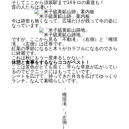
そしてここから須坂駅まで14キロの索道も！
昔の人たちは凄い！
「米子硫黄鉱山跡」案内板
今は跡形も無くなって、広場だけが残って今の姿に
なっています。
「米子硫黄鉱山跡地」
ですが、ここから見る「不動滝」（右側）と「権現
滝」（左側）は圧巻です。
紅葉の季節になると木々がカラフルになるのでさら
に綺麗です。
これは秋にもう一度来るしかない！
休憩と食事をするならココがベスト！
ここは景色がとても良く、平らな草原が広がってい
るのでピクニックにはもってこいです。
シートを広げて、持ってきた弁当を広げてゆっくり
ランチ。なんて素晴らしいです。
「
権
現
滝
」
（
左
側
）