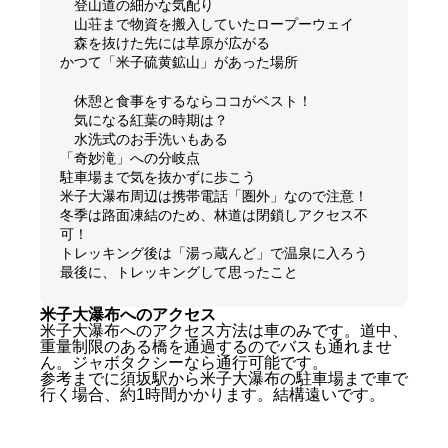
登山道の細かな気配り
山荘まで物資を搬入していたロープーウェイ
森を抜けた先には草原が広がる
かつて「米子硫黄鉱山」があった場所
休憩と食事をするならココがベスト！
気になる紅葉の時期は？
水洗式のお手洗いもある
「奇妙滝」への分岐点
駐車場まで気を抜かずに歩こう
米子大瀑布周辺は携帯電話「圏外」なので注意！
冬季は路面凍結のため、林道は閉鎖しアクセス不
可！
トレッキング後は「湯っ蔵んど」で温泉に入ろう
最後に、トレッキングして思ったこと
米子大瀑布へのアクセス
米子大瀑布へのアクセス方法は車のみです。道中、
重量制限のある橋を通過するのでバスも通れませ
ん。ジャボタクシーなら通行可能です。
参考までに須坂駅から米子大瀑布の駐車場まで車で
行く場合、約1時間かかります。結構遠いです。