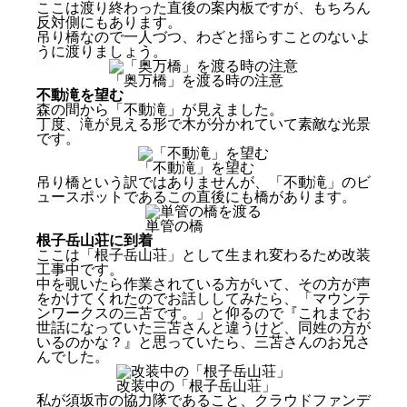
ここは渡り終わった直後の案内板ですが、もちろん
反対側にもあります。
吊り橋なので一人づつ、わざと揺らすことのないよ
うに渡りましょう。
「奥万橋」を渡る時の注意
不動滝を望む
森の間から「不動滝」が見えました。
丁度、滝が見える形で木が分かれていて素敵な光景
です。
「不動滝」を望む
吊り橋という訳ではありませんが、「不動滝」のビ
ュースポットであるこの直後にも橋があります。
単管の橋
根子岳山荘に到着
ここは「根子岳山荘」として生まれ変わるため改装
工事中です。
中を覗いたら作業されている方がいて、その方が声
をかけてくれたのでお話ししてみたら、「マウンテ
ンワークスの三苫です。」と仰るので『これまでお
世話になっていた三苫さんと違うけど、同姓の方が
いるのかな？』と思っていたら、三苫さんのお兄さ
んでした。
改装中の「根子岳山荘」
私が須坂市の協力隊であること、クラウドファンデ