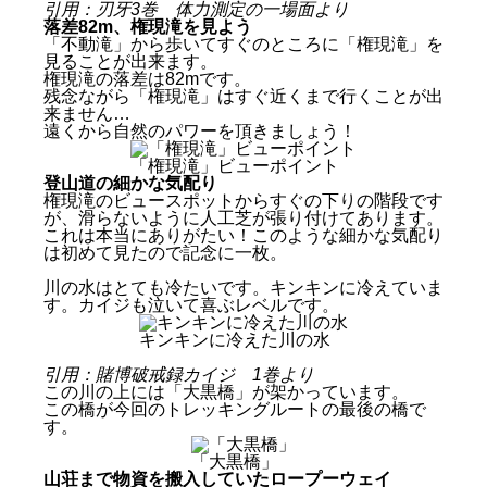
引用：刃牙3巻 体力測定の一場面より
落差82m、権現滝を見よう
「不動滝」から歩いてすぐのところに「権現滝」を
見ることが出来ます。
権現滝の落差は82mです。
残念ながら「権現滝」はすぐ近くまで行くことが出
来ません…
遠くから自然のパワーを頂きましょう！
「権現滝」ビューポイント
登山道の細かな気配り
権現滝のビュースポットからすぐの下りの階段です
が、滑らないように人工芝が張り付けてあります。
これは本当にありがたい！このような細かな気配り
は初めて見たので記念に一枚。
川の水はとても冷たいです。キンキンに冷えていま
す。カイジも泣いて喜ぶレベルです。
キンキンに冷えた川の水
引用：賭博破戒録カイジ 1巻より
この川の上には「大黒橋」が架かっています。
この橋が今回のトレッキングルートの最後の橋で
す。
「大黒橋」
山荘まで物資を搬入していたロープーウェイ