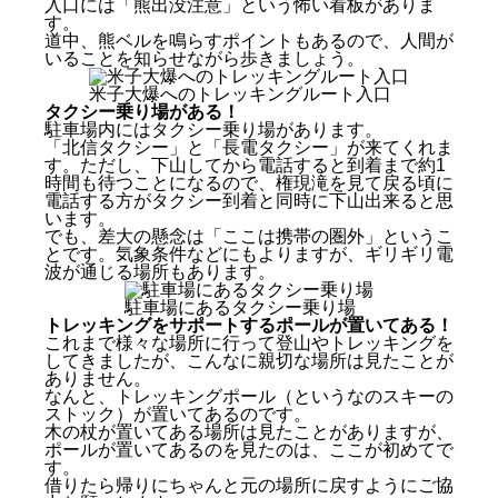
入口には「熊出没注意」という怖い看板がありま
す。
道中、熊ベルを鳴らすポイントもあるので、人間が
いることを知らせながら歩きましょう。
米子大爆へのトレッキングルート入口
タクシー乗り場がある！
駐車場内にはタクシー乗り場があります。
「北信タクシー」と「長電タクシー」が来てくれま
す。ただし、下山してから電話すると到着まで約1
時間も待つことになるので、権現滝を見て戻る頃に
電話する方がタクシー到着と同時に下山出来ると思
います。
でも、差大の懸念は「ここは携帯の圏外」というこ
とです。気象条件などにもよりますが、ギリギリ電
波が通じる場所もあります。
駐車場にあるタクシー乗り場
トレッキングをサポートするポールが置いてある！
これまで様々な場所に行って登山やトレッキングを
してきましたが、こんなに親切な場所は見たことが
ありません。
なんと、トレッキングポール（というなのスキーの
ストック）が置いてあるのです。
木の杖が置いてある場所は見たことがありますが、
ポールが置いてあるのを見たのは、ここが初めてで
す。
借りたら帰りにちゃんと元の場所に戻すようにご協