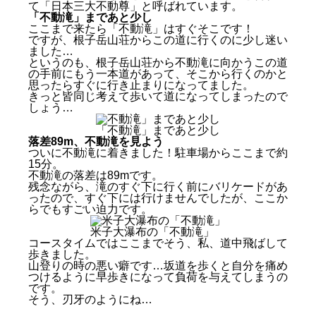
て「日本三大不動尊」と呼ばれています。
「不動滝」まであと少し
ここまで来たら「不動滝」はすぐそこです！
ですが、根子岳山荘からこの道に行くのに少し迷い
ました…
というのも、根子岳山荘から不動滝に向かうこの道
の手前にもう一本道があって、そこから行くのかと
思ったらすぐに行き止まりになってました。
きっと皆同じ考えて歩いて道になってしまったので
しょう…
「不動滝」まであと少し
落差89m、不動滝を見よう
ついに不動滝に着きました！駐車場からここまで約
15分。
不動滝の落差は89mです。
残念ながら、滝のすぐ下に行く前にバリケードがあ
ったので、すぐ下には行けませんでしたが、ここか
らでもすごい迫力です。
米子大瀑布の「不動滝」
コースタイムではここまでそう、私、道中飛ばして
歩きました。
山登りの時の悪い癖です…坂道を歩くと自分を痛め
つけるように早歩きになって負荷を与えてしまうの
です。
そう、刃牙のようにね…