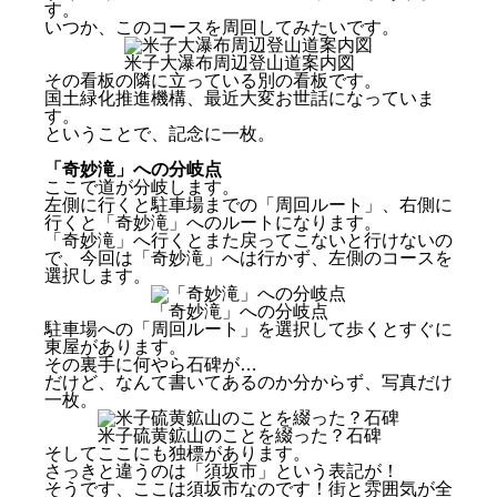
す。
いつか、このコースを周回してみたいです。
米子大瀑布周辺登山道案内図
その看板の隣に立っている別の看板です。
国土緑化推進機構、最近大変お世話になっていま
す。
ということで、記念に一枚。
「奇妙滝」への分岐点
ここで道が分岐します。
左側に行くと駐車場までの「周回ルート」、右側に
行くと「奇妙滝」へのルートになります。
「奇妙滝」へ行くとまた戻ってこないと行けないの
で、今回は「奇妙滝」へは行かず、左側のコースを
選択します。
「奇妙滝」への分岐点
駐車場への「周回ルート」を選択して歩くとすぐに
東屋があります。
その裏手に何やら石碑が…
だけど、なんて書いてあるのか分からず、写真だけ
一枚。
米子硫黄鉱山のことを綴った？石碑
そしてここにも独標があります。
さっきと違うのは「須坂市」という表記が！
そうです、ここは須坂市なのです！街と雰囲気が全