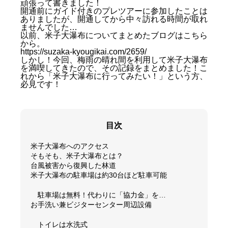
頑張って書きました！
開通前にガイド付きのプレツアーに参加したことは
ありましたが、開通してから中々訪れる時間が取れ
ませんでした…
以前、米子大瀑布についてまとめたブログはこちら
から。
https://suzaka-kyougikai.com/2659/
しかし！今回、梅雨の晴れ間を利用して米子大瀑布
を満喫してきたので、その記録をまとめました！こ
れから「米子大瀑布に行ってみたい！」という方、
必見です！
目次
米子大瀑布へのアクセス
そもそも、米子大瀑布とは？
台風被害から復興した林道
米子大瀑布の駐車場は約30台ほど駐車可能
駐車場は無料！代わりに「協力金」を…
お手洗い兼ビジターセンター周辺設備
トイレは水洗式