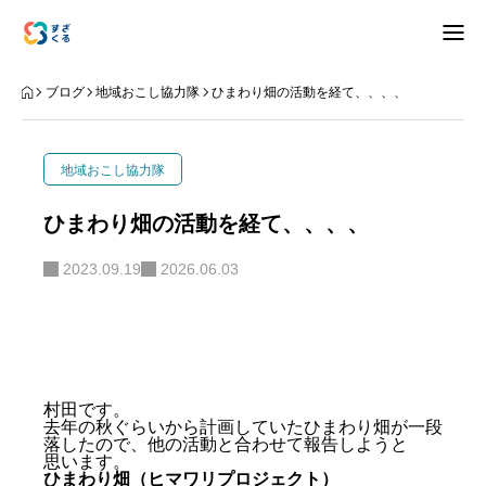
アバウト
ブログ
地域おこし協力隊
ひまわり畑の活動を経て、、、、
ブログ
地域おこし協力隊
お知らせ
ひまわり畑の活動を経て、、、、
ナリワイ
2023.09.19
2026.06.03
インタビュー
村田です。
去年の秋ぐらいから計画していたひまわり畑が一段
拠点紹介
移住相談
お問合せ
落したので、他の活動と合わせて報告しようと
思います。
プライバシーポリシー
ひまわり畑（ヒマワリプロジェクト）