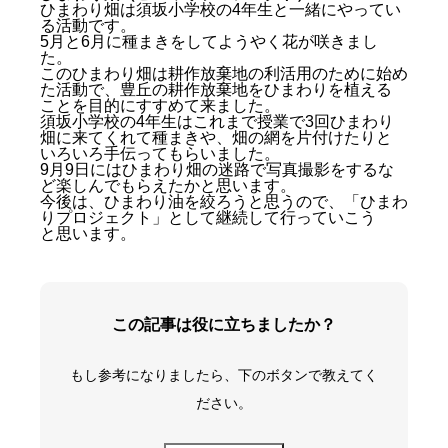
ひまわり畑は須坂小学校の4年生と一緒にやってい
る活動です。
5月と6月に種まきをしてようやく花が咲きまし
た。
このひまわり畑は耕作放棄地の利活用のために始め
た活動で、豊丘の耕作放棄地をひまわりを植える
ことを目的にすすめて来ました。
須坂小学校の4年生はこれまで授業で3回ひまわり
畑に来てくれて種まきや、畑の網を片付けたりと
いろいろ手伝ってもらいました。
9月9日にはひまわり畑の迷路で写真撮影をするな
ど楽しんでもらえたかと思います。
今後は、ひまわり油を絞ろうと思うので、「ひまわ
りプロジェクト」として継続して行っていこう
と思います。
この記事は役に立ちましたか？
もし参考になりましたら、下のボタンで教えてく
ださい。