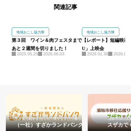
関連記事
地域おこし協力隊
地域おこし協力隊
第３回 ワイン＆肉フェスタまで
【レポート】短編映画「
あと２週間を切りました！
U」上映会
2025.05.25
2026.06.03
2026.01.30
2026.06.
空き家で始めませんか？豊かなすざか暮らし
須坂市移住支
（一社）すざかランドバンク
スザカで