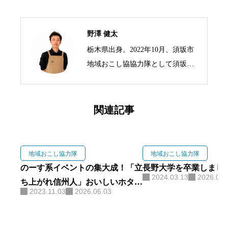
野澤 健太
栃木県出身。2022年10月、須坂市
地域おこし協協力隊として須坂市
の標高1,500mにある峰の原高原に
移住。 3年の任期を終えた現在は
峰の原高原を拠点に、生ハムブラ
関連記事
ンド「As Neco Ham」と交流宿泊
拠点「Forest Base」を運営。 地域
おこし協力隊の経験を活かし、
地域おこし協力隊
地域おこし協力隊
食・観光・森林を軸に地域づくり
のーす系イベントの集大成！「立
長野大学を卒業しまし
2024.03.13
2026.06.
に取り組んでいます。
ち上がれ信州人」おいしいホタテ
2023.11.03
2026.06.03
とカニをお酒とつまみで食べまく
れ！！！！