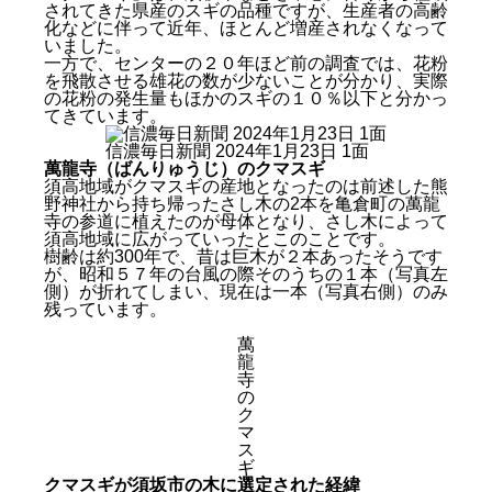
されてきた県産のスギの品種ですが、生産者の高齢
化などに伴って近年、ほとんど増産されなくなって
いました。
一方で、センターの２０年ほど前の調査では、花粉
を飛散させる雄花の数が少ないことが分かり、実際
の花粉の発生量もほかのスギの１０％以下と分かっ
てきています。
信濃毎日新聞 2024年1月23日 1面
萬龍寺（ばんりゅうじ）のクマスギ
須高地域がクマスギの産地となったのは前述した熊
野神社から持ち帰ったさし木の2本を亀倉町の萬龍
寺の参道に植えたのが母体となり、さし木によって
須高地域に広がっていったとこのことです。
樹齢は約300年で、昔は巨木が２本あったそうです
が、昭和５７年の台風の際そのうちの１本（写真左
側）が折れてしまい、現在は一本（写真右側）のみ
残っています。
萬
龍
寺
の
ク
マ
ス
ギ
クマスギが須坂市の木に選定された経緯