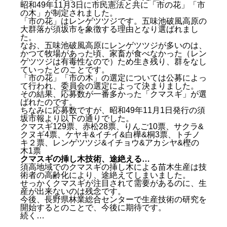
昭和49年11月3日に市民憲法と共に「市の花」「市
の木」が制定されました。
「市の花」はレンゲツツジです。五味池破風高原の
大群落が須坂市を象徴する理由となり選ばれまし
た。
なお、五味池破風高原にレンゲツツジが多いのは、
かつて牧場があった頃、家畜が食べなかった（レン
ゲツツジは有毒性なので）ため生き残り、群をなし
ていったとのことです。
「市の花」「市の木」の選定については公募によっ
て行われ、委員会の選定によって決まりました。
その結果、応募数が一番多かった「クマスギ」が選
ばれたのです。
ちなみに応募数ですが、昭和49年11月1日発行の須
全国的に注目され始めた「クマスギ」
坂市報より以下の通りでした。
花粉の量が普通のスギの１割以下
クマスギ129票、赤松28票、りんご10票、サクラ&
クヌギ4票、ケヤキ&イチイ&白樺&桐3票、トチノ
キ２票、レンゲツツジ&イチョウ&アカシヤ&樫の
萬龍寺（ばんりゅうじ）のクマスギ
木1票
クマスギが須坂市の木に選定された経緯
クマスギの挿し木技術、途絶える…
クマスギの挿し木技術、途絶える…
須高地域でのクマスギの挿し木による苗木生産は技
術者の高齢化により、途絶えてしまいました。
せっかくクマスギが注目されて需要があるのに、生
産が出来ないのは残念です。
今後、長野県林業総合センターで生産技術の研究を
開始するとのことで、今後に期待です。
続く…