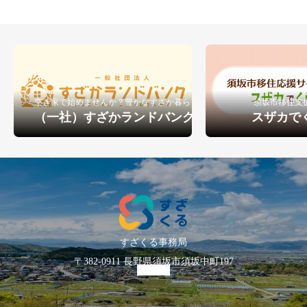
空き家で始めませんか？豊かなすざか暮らし
須坂市移住支
（一社）すざかランドバンク
スザカで
すざくる事務局
〒382-0911 長野県須坂市須坂中町197