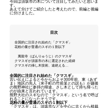
今回は須坂市の木について注目してみたいと思いま
す。
あえて分けてご紹介したと考えたので、前編と後編
に分けました。
目次
全国的に注目され始めた「クマスギ」
花粉の量が普通のスギの１割以下
萬龍寺（ばんりゅうじ）のクマスギ
クマスギが須坂市の木に選定された経緯
クマスギの挿し木技術、途絶える…
全国的に注目され始めた「クマスギ」
言い伝えによると今からおよそ300年前、東（あず
ま）地区の先人（米子町の竹前某との説も）が越後
の熊野神社に参拝の帰途、さし木として持ち帰った
のが由来と言われています。
熊野大社のスギなので「クマスギ」という名で呼ば
れることになったそうです。
花粉の量が普通のスギの１割以下
「クマスギ」は、須坂市などを中心に古くから植栽