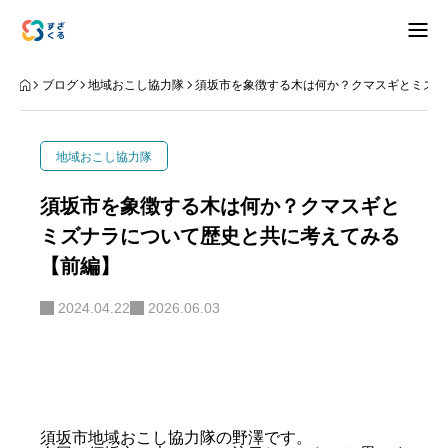
アバウト
ブログ
地域おこし協力隊
須坂市を象徴する木は何か？クマスギとミズナ
ブログ
地域おこし協力隊
お知らせ
須坂市を象徴する木は何か？クマスギと
ミズナラについて歴史と共に考えてみる
ナリワイ
【前編】
インタビュー
2024.04.22
2026.06.03
拠点紹介
移住相談
お問合せ
プライバシーポリシー
須坂市地域おこし協力隊の野澤です。