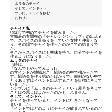
ムラタのチャイ
そして、インドへ→
ついに、チャイを飲む
おわりに
チャイと私
須坂市で初めてチャイを飲みました。
古城荘の玄関横の「チャレンジショップ」の出店者
で、スパイスの量売りをしていた女性と仲良くな
り、その場でチャイを作ったのが全ての始まりでし
た。
そこからスパイスにも興味を持ち、自分でチャイを
作るようになりました。
ムラタのチャイ
当時は、
「なんでもやってみよう!」
のマインドが地域おこし協議会の中で強かったで
す。協議会を作り始めたばかりで、前例がない中で
とりあえずはイベント出店することを目標に考えて
いました。
シンプルに「ムラタのチャイ」という屋号を考えて
ことは今思えばよかったのかもしれません。
そして、インドへ→
チャイを作っていると、インドに行きたくなってし
まいました。
「インドではどのようにチャイが飲まれているのだ