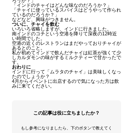
ろうか？」
「インドのチャイはどんな味なのだろうか？」
「チャイに使っているスパイスはどうやって作られ
ているのだろうか？」
などなど、興味がつきません。
ついに、チャイを飲む
いろいろ省略しますが、インドに行きました。
南インドのコチという空港を降りて深夜の12時近
い時間でした。
空港の近くのレストランはまだやっておりチャイが
あるとのこと。
私が初めてインドで飲んだチャイは紅茶が強くて少
しカルダモンの味がするミルクティーで甘かったで
す。
おわりに
インドに行って「ムラタのチャイ」は美味しくなっ
たのでしょうか？
4月からイベントに出店するので気になった方は飲
みに来てください。
この記事は役に立ちましたか？
チャイと私
ムラタのチャイ
そして、インドへ→
もし参考になりましたら、下のボタンで教えてく