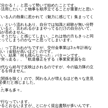
ば分かる！」と思って勢いで始めたことです。
を活用したい」と物事を順序立てることが重要だと思い
ている人の熱量に惹かれて（魅力に感じて）集まってく
る」という流れもあり、自分では知識と経験が無い分野
ていると、言われるがままやってるだけの自分がいて、
感が否めません。
さそうだな」と感じてしまい、これは他の方もきっと同
なってしまうのかなーと思ってしまいます。
ん」って言われがちですが、交付金事業は3ヵ年計画な
無い（金額が高いほど）のです。
行い、結果「何も残らなかった」パターンです。
で突っ走る」、「軌道修正をする（事業変更届を出
時代なら給与で反映はされるのですが、今の協力隊の立
ざるを得ません。
主関係を除く）ので、関わる人が増えるほど色々な意見
が必要だと感じました。
す。
した事も多々。
。
で行なっています。
かるとおもいますが、とにかく提出書類が多いんです。