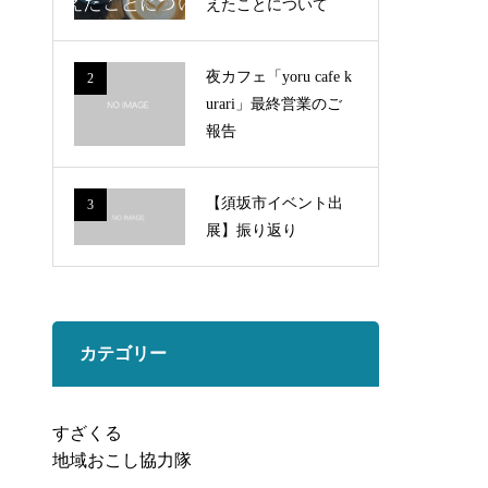
えたことについて
夜カフェ「yoru cafe k
2
urari」最終営業のご
報告
【須坂市イベント出
3
展】振り返り
カテゴリー
すざくる
地域おこし協力隊