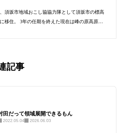
0月、須坂市地域おこし協協力隊として須坂市の標高
高原に移住。 3年の任期を終えた現在は峰の原高原を
Neco Ham」と交流宿泊拠点「Forest Base」
力隊の経験を活かし、食・観光・森林を軸に地域
す。
連記事
村田だって領域展開できるもん
2022.05.04
2026.06.03