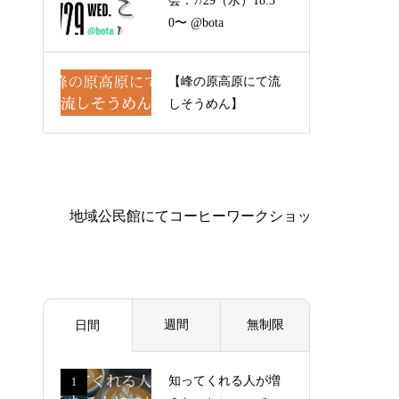
会：7/29（水）18:3
0〜 @bota
【峰の原高原にて流
しそうめん】
週間
無制限
日間
知ってくれる人が増
1