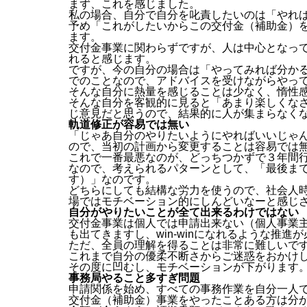
まず、これを感じました。
私の場合、自分で自分を叱責したいのは「やれ
予め「これがしたいからこの交付金（補助金）
ます。
交付金事業に関わらずですが、人は中心となっ
れると感じます。
ですが、今の自分の場合は「やってみれば分か
でのことなので、アドバイスを受けながらやっ
そんな自分に熱量を感じることは少なく、惰性
そんな自分を客観的に見ると「あまり楽しくな
じ意見だと思うので、結果的に人が集まらなく
軌道修正が容易では無い
「じゃあ自分のやりたいようにやればいいじゃ
ので、当初の計画から変更することは容易では
これで一番最悪なのが、どっちつかずで３年間
なので、考えられるパターンとして、「最後ま
す）」なのです。
どちらにしても結構な労力を使うので、社会人
場ではモチベーション的にしんどいなーと感じ
自分がやりたいことが全て出来るわけではない
交付金事業は個人では申請出来ない（個人事業
も出てきますし、win-winになれるような推進
ただ、全員の理解を得ることは非常に難しいで
これまで自分の優柔不断さからご迷惑をおかけ
その度に凹むし、モチベーションが下がります
事務局やること多すぎ問題
申請関係を始め、すべての事務作業を自分一人
交付金（補助金）事業をやったことある方は分