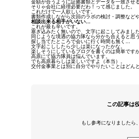
金額が合うように証拠書類とデータを一致させ
そりゃ会社に経理必要だわ！って感じました。
これだけで一人欲しいです。
書類作成しながら次回のラボの検討・調整など
相談出来る相手がいない…
これが最も辛いです。
塞ぎ込みたく無いので、文字に起こしてみまし
同じような境遇の協力隊なら分かち合えると思
探し当てたところで会いに行く時間も無く…
文字起こししたら少しは楽になったかな。
楽しそうにしているブログを書くのは簡単です
高原にて協力隊員は悩んでいます。
でも高原暮らしは楽しいですよ（本当）。
交付金事業とは別に自分でやりたいことはどん
この記事は
もし参考になりましたら