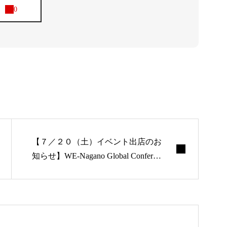
アバウト
ブログ
お知らせ
【７／２０（土）イベント出店のお
知らせ】WE-Nagano Global Conferen
ナリワイ
ce 2024＠長野県立大学三輪キャンパ
ス
インタビ