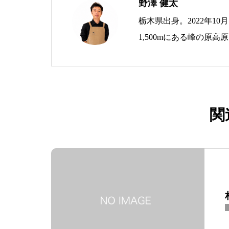
野澤 健太
栃木県出身。2022年1
1,500mにある峰の原
拠点に、生ハムブランド「As 
を運営。 地域おこし協
づくりに取り組んでいま
関