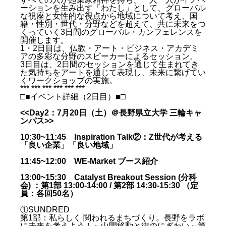
ーションを生み出す「わたし」として、グローバル
な視座と女性的な視点から地域について考え、国
籍・性別・世代・分野などを超えて、共に未来をつ
くっていく3日間のグローバル・カンフェレンスを
開催します。
1・2日目は、仏教・アート・ビジネス・アカデミ
アの多彩な分野のスピーカーによるセッション。
3日目は、2日間のセッションを通じて生まれてき
た気持ちをアートを通じて表現し、未来に繋げてい
くワークショップの実施。
*** *** *** *** *** ***
□■イベント詳細（2日目）■□
<<
Day2：7月20日（土）＠長野県立大学 三輪キャ
ンパス
>>
10:30~11:45 Inspiration Talk②：Z世代が考える
「良い企業」「良い地域」
11:45~12:00 WE-Market ブース紹介
13:00~15:30 Catalyst Breakout Session (分科
会)
：第1部 13:00-14:00 / 第2部 14:30-15:30 （定
員：各回50名）
①
SUNDRED
第1部：私らしく 関われるまちづくり。長野をラボ
に未来を考えよう！～山間移動と街のにぎわい～第