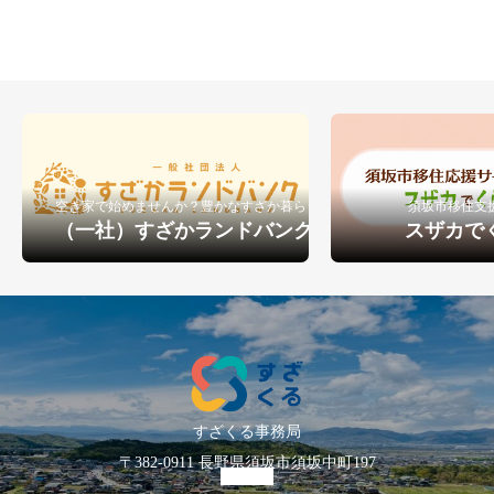
空き家で始めませんか？豊かなすざか暮らし
須坂市移住支
（一社）すざかランドバンク
スザカで
すざくる事務局
〒382-0911 長野県須坂市須坂中町197