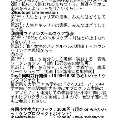
2部：私らしく関われるまちづくり。長野をラボに
未来を考えよう！～ありたいくらし〜
②
Biotope
Life-Envision
第1部：人生とキャリアの選択、みんなはどうして
る？①
第2部：人生とキャリアの選択、みんなはどうして
る？②
③信州ウィメンズヘルスケア協会
第1部：10代からのヘルスケア～月経との上手な付
き合い方！～
第2部：働く女性のメンタルヘルス戦略！～カウン
セリングの現場から～
④
キキ
第1部：「性」を自分らしく考察・実践する 表現
ワークショップ 前編【1部のみの参加可】
第2部：「性」を自分らしく考察・実践する 表現
ワークショップ 後編【1.2部連続参加推奨】
Day2 同時並行開催：10:00~16:30 みらいハッ！ケ
ンプロジェクト
長野県立大学 子ども学科の「ぐるんぱ」と、小中
学生向けの非認知能力を伸ばすプログラム実施の
「アソビノ」と連携しての未就学児~小学生向け/親
子向けプログラムを実施しますので、ぜひ子連れで
もご参加ください。
各回小学生向けワーク：3000円（現金 or みらいハ
ッ！ケンプロジェクトポイント）
各回未就学児～ ：1000円（親子で参加の方