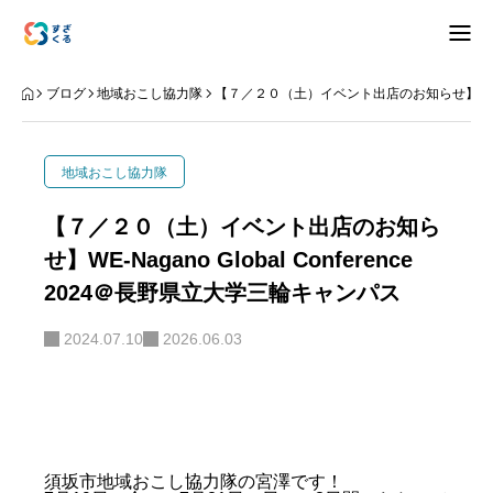
アバウト
ブログ
地域おこし協力隊
【７／２０（土）イベント出店のお知らせ】WE-Nagan
ブログ
地域おこし協力隊
お知らせ
【７／２０（土）イベント出店のお知ら
せ】WE-Nagano Global Conference
ナリワイ
2024＠長野県立大学三輪キャンパス
インタビュー
2024.07.10
2026.06.03
拠点紹介
移住相談
お問合せ
プライバシーポリシー
須坂市地域おこし協力隊の宮澤です！