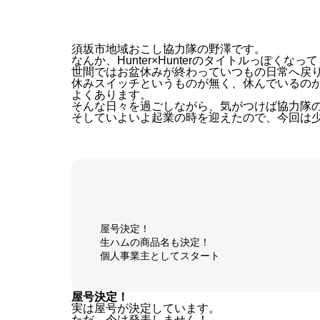
須坂市地域おこし協力隊の野澤です。
なんか、Hunter×Hunterのタイトルっぽくな
世間ではお盆休みが終わっていつもの日常へ戻
休みスイッチというものが無く、休んでいるの
よくあります。
そんな日々を過ごしながら、気がつけば協力隊の
そしていよいよ起業の時を迎えたので、今回は
屋号決定！
生ハムの商品名も決定！
個人事業主としてスタート
屋号決定！
実は屋号が決定しています。
ただ、今は発表しません！