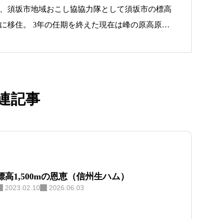
お知らせ
0月、須坂市地域おこし協協力隊として須坂市の標高
高原に移住。 3年の任期を終えた現在は峰の原高原を
Neco Ham」と交流宿泊拠点「Forest Base」
ナリワイ
力隊の経験を活かし、食・観光・森林を軸に地域
す。
連記事
インタビ
標高1,500mの恩恵（信州生ハム）
2023.02.10
2026.06.03