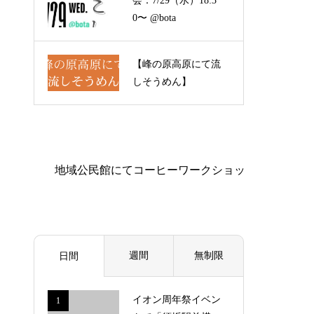
会：7/29（水）18:3
0〜 @bota
【峰の原高原にて流
しそうめん】
週間
無制限
日間
イオン周年祭イベン
1