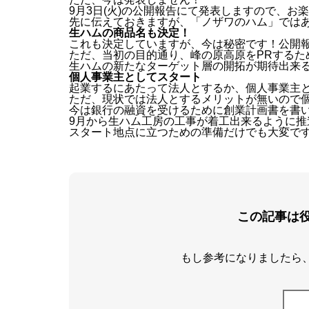
9月3日(火)の公開報告にて発表しますので、お
先に伝えておきますが、「ノザワのハム」では
生ハムの商品名も決定！
これも決定していますが、今は秘密です！公開
ただ、当初の目的通り、峰の原高原をPRするた
生ハムの新たなターゲット層の開拓が期待出来
個人事業主としてスタート
起業するにあたって法人とするか、個人事業主
ただ、現状では法人とするメリットが無いので
今は銀行の融資を受けるために創業計画書を書
9月から生ハム工房の工事が着工出来るように推
スタート地点に立つための準備だけでも大変で
この記事は
もし参考になりましたら