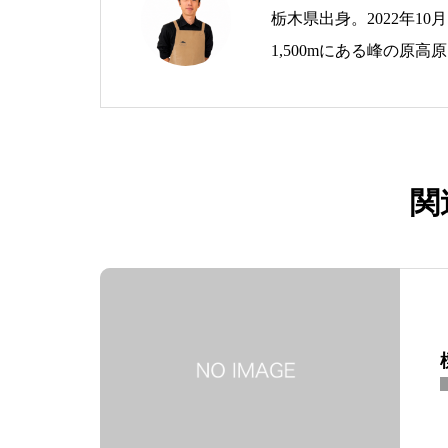
栃木県出身。2022年1
1,500mにある峰の原
拠点に、生ハムブランド「As 
を運営。 地域おこし協
づくりに取り組んでいま
関