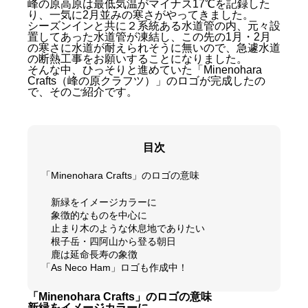
峰の原高原は最低気温がマイナス17℃を記録した
り、一気に2月並みの寒さがやってきました。
シーズンインと共に２系統ある水道管の内、元々設
置してあった水道管が凍結し、この先の1月・2月
の寒さに水道が耐えられそうに無いので、急遽水道
の断熱工事をお願いすることになりました。
そんな中、ひっそりと進めていた「Minenohara
Crafts（峰の原クラフツ）」のロゴが完成したの
で、そのご紹介です。
目次
「Minenohara Crafts」のロゴの意味
新緑をイメージカラーに
象徴的なものを中心に
止まり木のような休息地でありたい
根子岳・四阿山から登る朝日
鹿は延命長寿の象徴
「As Neco Ham」ロゴも作成中！
「Minenohara Crafts」のロゴの意味
新緑をイメージカラーに