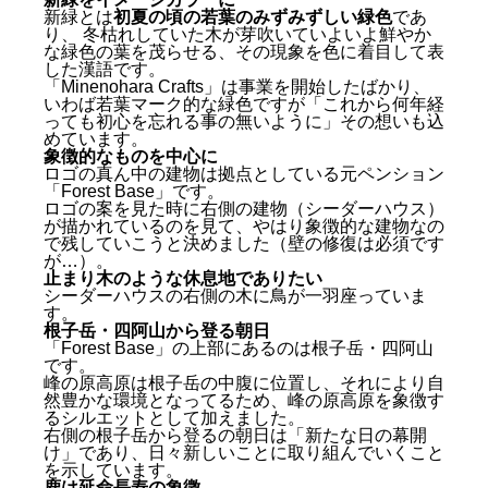
新緑とは
初夏の頃の若葉のみずみずしい緑色
であ
り、 冬枯れしていた木が芽吹いていよいよ鮮やか
な緑色の葉を茂らせる、その現象を色に着目して表
した漢語です。
「Minenohara Crafts」は事業を開始したばかり、
いわば若葉マーク的な緑色ですが「これから何年経
っても初心を忘れる事の無いように」その想いも込
めています。
象徴的なものを中心に
ロゴの真ん中の建物は拠点としている元ペンション
「Forest Base」です。
ロゴの案を見た時に右側の建物（シーダーハウス）
が描かれているのを見て、やはり象徴的な建物なの
で残していこうと決めました（壁の修復は必須です
が…）。
止まり木のような休息地でありたい
シーダーハウスの右側の木に鳥が一羽座っていま
す。
根子岳・四阿山から登る朝日
「Forest Base」の上部にあるのは根子岳・四阿山
です。
峰の原高原は根子岳の中腹に位置し、それにより自
然豊かな環境となってるため、峰の原高原を象徴す
るシルエットとして加えました。
右側の根子岳から登るの朝日は「新たな日の幕開
け」であり、日々新しいことに取り組んでいくこと
を示しています。
鹿は延命長寿の象徴