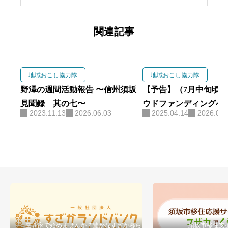
移住。 3年の任期を終えた現在は
峰の原高原を拠点に、生ハムブラ
関連記事
ンド「As Neco Ham」と交流宿泊
拠点「Forest Base」を運営。 地域
おこし協力隊の経験を活かし、
地域おこし協力隊
地域おこし協力隊
食・観光・森林を軸に地域づくり
野澤の週間活動報告 〜信州須坂
【予告】（7月中旬頃
に取り組んでいます。
見聞録 其の七〜
ウドファンディングへ
2023.11.13
2026.06.03
2025.04.14
2026.06.
空き家で始めませんか？豊かなすざか暮らし
須坂市移住支