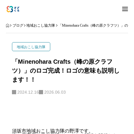
アバウト
ブログ
地域おこし協力隊
「Minenohara Crafts（峰の原クラフツ
ブログ
地域おこし協力隊
お知らせ
「Minenohara Crafts（峰の原クラフ
ツ）」のロゴ完成！ロゴの意味も説明し
ナリワイ
ます！！
インタビュー
2024.12.16
2026.06.03
拠点紹介
移住相談
お問合せ
プライバシーポリシー
須坂市地域おこし協力隊の野澤です。