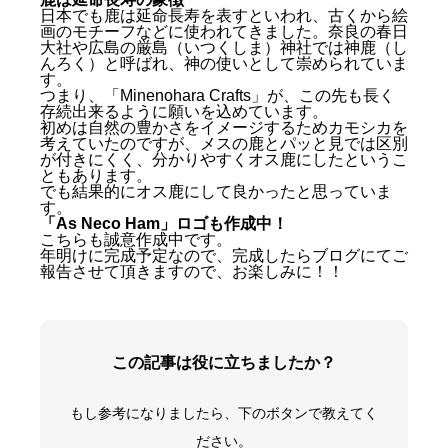
日本でも鹿は延命長寿を表すといわれ、古くから絵
画のモチーフなどに使われてきました。奈良の春日
大社や広島の厳島（いつくしま）神社では神鹿（し
んろく）と呼ばれ、神の使いとして崇められていま
す。
つまり、「Minenohara Crafts」が、この先も長く
存続出来るように願いを込めています。
初めは自然の豊かさをイメージするためカモシカを
「Minenohara Crafts」のロゴの意味
考えていたのですが、メスの鹿とパッと見では区別
が付きにくく、分かりやすくオス鹿にしたというこ
新緑をイメージカラーに
ともあります。
象徴的なものを中心に
でも結果的にオス鹿にして良かったと思っていま
す。
止まり木のような休息地でありたい
「As Neco Ham」ロゴも作成中！
根子岳・四阿山から登る朝日
こちらも誠意作成中です。
鹿は延命長寿の象徴
年明けに完成予定なので、完成したらブログにてご
「As Neco Ham」ロゴも作成中！
報告させて頂きますので、お楽しみに！！
この記事は役に立ちましたか？
もし参考になりましたら、下のボタンで教えてく
ださい。