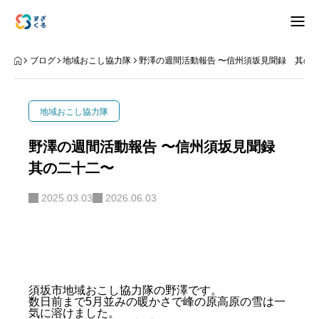
アバウト
ブログ
地域おこし協力隊
野澤の週間活動報告 〜信州須坂見聞録 其の
ブログ
地域おこし協力隊
お知らせ
野澤の週間活動報告 〜信州須坂見聞録
其の二十二〜
ナリワイ
2025.03.03
2026.06.03
インタビュー
拠点紹介
移住相談
お問合せ
須坂市地域おこし協力隊の野澤です。
数日前まで5月並みの暖かさで峰の原高原の雪は一
プライバシーポリシー
気に溶けました。