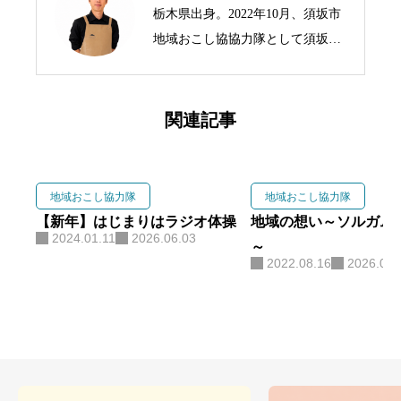
栃木県出身。2022年10月、須坂市
地域おこし協協力隊として須坂市
の標高1,500mにある峰の原高原に
移住。 3年の任期を終えた現在は
峰の原高原を拠点に、生ハムブラ
関連記事
ンド「As Neco Ham」と交流宿泊
拠点「Forest Base」を運営。 地域
おこし協力隊の経験を活かし、
地域おこし協力隊
地域おこし協力隊
食・観光・森林を軸に地域づくり
【新年】はじまりはラジオ体操
地域の想い～ソルガム
2024.01.11
2026.06.03
に取り組んでいます。
～
2022.08.16
2026.06.