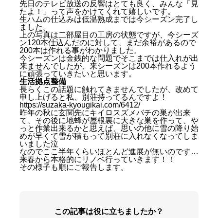
先日のテレビ放送の反響はとても良く、みんな「見
たよ！」って声をかけてくれて嬉しいです。
生ハムの仕込みは低温熟成までは今シーズン完了し
ました。
上の写真は二部屋目の工房の状態ですが、今シーズ
ン120本仕込んだのに対して、まだ余裕があるので
200本は作れる事がわかりました。
今シーズンは金銭的な問題でそこまでは仕入れが出
来ませんでしたが、来シーズンは200本作れるよう
に頑張っていきたいと思います。
生活拠点整備
長らくこの話題に触れてきませんでしたが、改めて
活動マッピング
申し上げると私、別荘持ってるんですよ！
交流拠点「Forest base」整備
https://suzaka-kyougikai.com/6412/
昨年の秋に玄関先にキイロスズメバチの巣が出来
森林サービス産業
て、その後に地蜂が屋根裏に大きな巣を作って、や
As Neco Ham
っと作業出来るかと思えば、思いの他に雪の降り始
生活拠点整備
めが早くて雪が積もって別荘に入れなくなってしま
いました泣
なのでここ半年くらいほとんど進展が無いのです…
来春から本格的にリノベ行っていきます！！
その様子も順にご報告します。
この記事は役に立ちましたか？