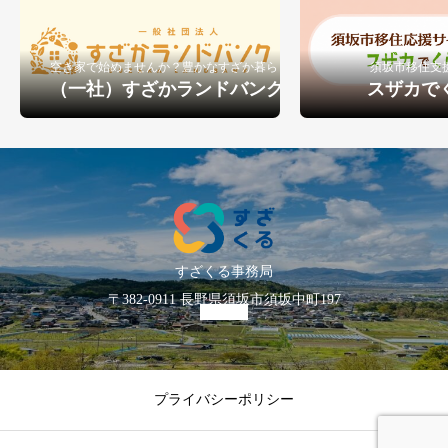
空き家で始めませんか？豊かなすざか暮らし
須坂市移住支
（一社）すざかランドバンク
スザカで
すざくる事務局
〒382-0911 長野県須坂市須坂中町197
プライバシーポリシー