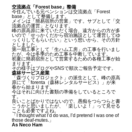
交流拠点「Forest base」整備
今住んでいる元ペンションは交流拠点「Forest
base」として整備します。
メインは「簡易宿所の営業」です。サブとして「交
流拠点の運営」となります。
峰の原高原に来ていただく場合、遠方からの方が多
いので「せっかくだから宿泊施設として運営してゆ
っくりしてもらいたい」という想いから、その方針
としました。
第一期工事として「生ハム工房」の工事を行いまし
たが、今は冬季のため工事を中断しています。
初夏に簡易宿所として営業するための各種工事が始
まります。
その様子はブログやSNSで順次ご報告予定です。
森林サービス産業
「森づくりプロジェクト」の派生として、峰の原高
原にて「forenta（森林レンタルサービス）」が来
春から始まります。
今はそれに向けた書類の準備をしているところで
す。
良いことばかりではないので、愚痴をつらつらと書
こうかと思いましたが、「楽しいよ！」って見せる
ことも必要ですよね。
「I thought what I’d do was, I’d pretend I was one of
those deaf-mutes.」
As Neco Ham