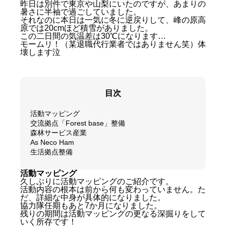
昨日は別件で東京や山梨にいたのですが、あまりの
暑さに半袖で過ごしていました。
それなのに本日は一気に冬に逆戻りして、峰の原高
原では20cmほど積雪がありました。
この二日間の気温差は30℃になります…
モームリ！（某退職代行業者ではありません笑）体
壊します泣
目次
活動マッピング
交流拠点「Forest base」整備
森林サービス産業
As Neco Ham
生活拠点整備
活動マッピング
久しぶりに活動マッピングのご紹介です。
活動内容の根本は前から何も変わっていません。た
だ、詳細な中身が具体的になりました。
協力隊任期もあと7か月になりました。
残りの期間は活動マッピングの更なる深掘りをして
いく所存です！