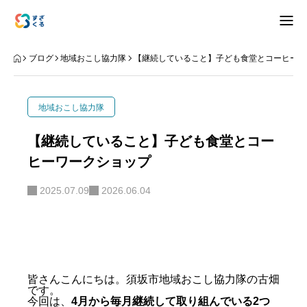
アバウト
ブログ
地域おこし協力隊
【継続していること】子ども食堂とコーヒーワ
ブログ
地域おこし協力隊
お知らせ
【継続していること】子ども食堂とコー
ヒーワークショップ
ナリワイ
2025.07.09
2026.06.04
インタビュー
拠点紹介
移住相談
お問合せ
皆さんこんにちは。須坂市地域おこし協力隊の古畑
です。
プライバシーポリシー
今回は、
4月から毎月継続して取り組んでいる2つ