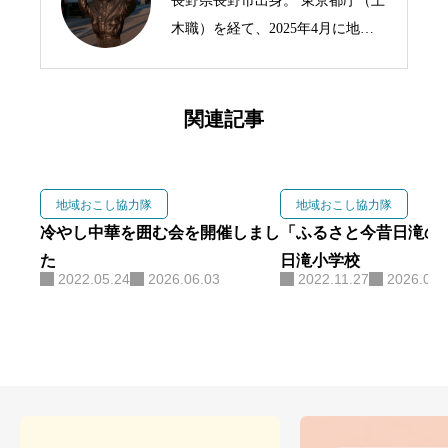
長野県長野市出身。 東京都庁（土
木職）を経て、2025年4月に地域
おこし協力隊として須坂市へUタ
ーン移住しました。 現在は、空き
家の蔵を改装した拠点整備やコー
関連記事
ヒーを通じた地域交流の場づく
り、土地家屋調査士の資格取得と
実務経験の積み重ねを行っていま
地域おこし協力隊
地域おこし協力隊
す。 行政経験、法的な専門知識、
冷やし中華を囲む会を開催しまし
「ふるさと今昔日滝の
そして珈琲という事業面を活か
た
日滝小学校
2022.05.24
2026.06.03
2022.11.27
2026.06.
し、須坂市の蔵の町並みを未来へ
繋ぐ活動に貢献していきます。