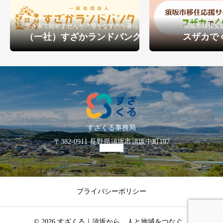
空き家で始めませんか？豊かなすざか暮らし
須坂市移住支
（一社）すざかランドバンク
スザカで
すざくる事務局
〒382-0911 長野県須坂市須坂中町197
プライバシーポリシー
© 2026 すざくる｜須坂から、人と地域をつなぐ。