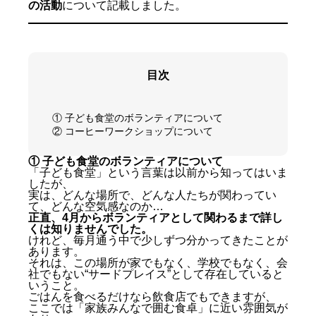
の活動
について記載しました。
目次
① 子ども食堂のボランティアについて
② コーヒーワークショップについて
① 子ども食堂のボランティアについて
「子ども食堂」という言葉は以前から知ってはいま
したが、
実は、どんな場所で、どんな人たちが関わってい
て、どんな空気感なのか…
正直、4月からボランティアとして関わるまで詳し
くは知りませんでした。
けれど、毎月通う中で少しずつ分かってきたことが
あります。
それは、この場所が家でもなく、学校でもなく、会
社でもない“サードプレイス”として存在していると
いうこと。
ごはんを食べるだけなら飲食店でもできますが、
ここでは「家族みんなで囲む食卓」に近い雰囲気が