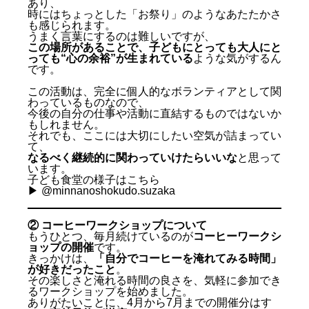
あり、
時にはちょっとした「お祭り」のようなあたたかさ
も感じられます。
うまく言葉にするのは難しいですが、
この場所があることで、子どもにとっても大人にと
っても“心の余裕”が生まれている
ような気がするん
です。
この活動は、完全に個人的なボランティアとして関
わっているものなので、
今後の自分の仕事や活動に直結するものではないか
もしれません。
それでも、ここには大切にしたい空気が詰まってい
て、
なるべく継続的に関わっていけたらいいな
と思って
います。
子ども食堂の様子はこちら
▶︎
@minnanoshokudo.suzaka
② コーヒーワークショップについて
もうひとつ、毎月続けているのが
コーヒーワークシ
ョップの開催
です。
きっかけは、
「自分でコーヒーを淹れてみる時間」
が好きだったこと
。
その楽しさと淹れる時間の良さを、気軽に参加でき
るワークショップを始めました。
ありがたいことに、4月から7月までの開催分はす