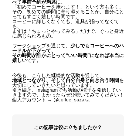
べて
事前予約が満席
に。
「初めてコーヒーを淹れます！」という方も多く、
その、初めての瞬間に寄り添えることが、自分にと
ってもすごく嬉しい時間です。
コーヒーに詳しくなくても、道具が揃ってなくて
も、
まずは「ちょっとやってみる」だけで、ぐっと身近
に感じられるもの。
ワークショップを通じて、
少しでもコーヒーへのハ
ードルが下がって、
その時間が誰かにとって“いい時間”になれば本当に
嬉しい
です。
① 子ども食堂のボランティアについて
② コーヒーワークショップについて
今後も、こうした継続的な活動を通して、
地域とつながり、そして自分自身と向き合う時間
を
大切にしていきたいと思っています。
引き続き、Instagramでも活動の様子を発信してい
きますので、よかったらぜひ覗いてみてください！
個人アカウント →
@coffee_suzaka
この記事は役に立ちましたか？