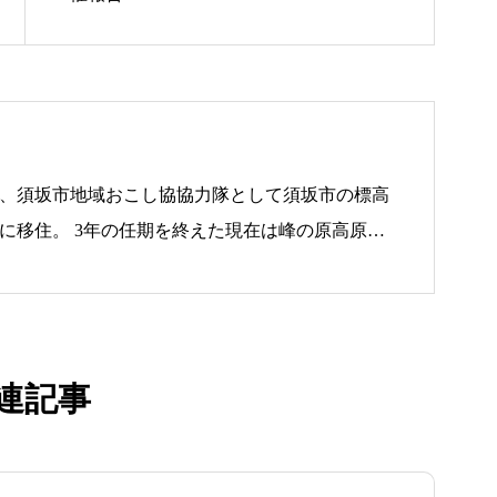
お知らせ
ナリワイ
0月、須坂市地域おこし協協力隊として須坂市の標高
高原に移住。 3年の任期を終えた現在は峰の原高原を
Neco Ham」と交流宿泊拠点「Forest Base」
力隊の経験を活かし、食・観光・森林を軸に地域
インタビ
す。
連記事