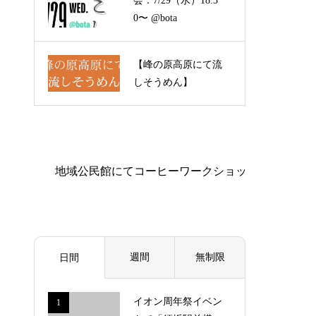
会：7/29（水）18:3
0〜 @bota
【峰の原高原にて流
しそうめん】
週間
無制限
日間
イオン周年祭イベン
1