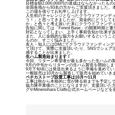
目標金額2,000,000円の達成はならなかったも
全国各地から93名の方からご支援頂きました。
この場を借りてお礼申し上げます。
人生初のチャレンジとなったクラウドファンデ
う！」と思ってきましたが、資金的にどうして
か」と色々と考え抜いた末にクラウドファンデ
告知に関しては「Forest Base」の開業時
対応となってしまい、上手く事前告知が出来ず
また、人に金銭的な協力をお願いするというこ
ものか、すごく悩みました。
友人・知人にはDMにてクラウドファンディン
て頂けて、実際に支援頂いたり、SNSでシェア
感することが出来ました。
生ハム製造始まります！
今回、リターン希望者が最も多かった生ハムの
9月の中旬からリターンの生ハム製造を開始しま
9月下旬頃には発送出来るように準備を進めてい
一般販売は10月から製造して販売を始めていき
ペチカストーブ設置工事は10月〜11月
工事は秋から本格的に雪が降る前までを予定し
協力隊卒業後のことになりますが、支援頂いた方に
グやMinenohara Crafts公式ホームペ