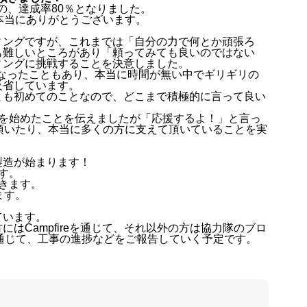
のの、達成率80％となりました。
本当にありがとうございます。
ィングですが、これまでは「自分の力で何とか頑張ろ
も難しいところがあり「頼ってみても良いのではない
ィングに挑戦することを決意しました。
期と重なったこともあり、本当に時間が無い中でギリギリの
反省しています。
とも初めてのことなので、どこまで積極的に言って良い
グを始めたことを伝えましたが「応援するよ！」と言っ
頂いたり、本当に多くの方に支えて頂いていることを実
製造が始まります！
す。
きます。
ます。
ています。
はCampfireを通じて、それ以外の方は協力隊のブロ
ージなどを通じて、工事の進捗などをご報告していく予定です。