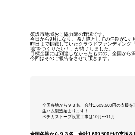
須坂市地域おこ協力隊の野澤です。
今日から9月になり、協力隊としての任期が1ヶ
昨日まで挑戦していたクラウドファンディング「
地”をつくりたい！」が終了しました。
目標金額には到達しなかったものの、全国から
今回はそのご報告をさせて頂きます。
全国各地から９３名、合計1,609,500円の支援
生ハム製造始まります！
ペチカストーブ設置工事は10月〜11月
全国各地から９３名、合計1,609,500円の支援