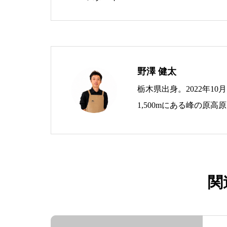
野澤 健太
栃木県出身。2022年1
1,500mにある峰の原
拠点に、生ハムブランド「As 
を運営。 地域おこし協
づくりに取り組んでいま
関