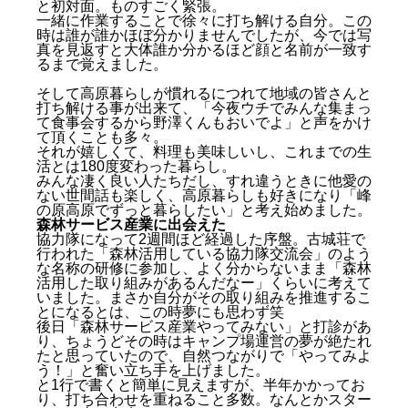
と初対面。ものすごく緊張。
一緒に作業することで徐々に打ち解ける自分。この
時は誰が誰かほぼ分かりませんでしたが、今では写
真を見返すと大体誰か分かるほど顔と名前が一致す
るまで覚えました。
そして高原暮らしが慣れるにつれて地域の皆さんと
打ち解ける事が出来て、「今夜ウチでみんな集まっ
て食事会するから野澤くんもおいでよ」と声をかけ
て頂くことも多々。
それが嬉しくて、料理も美味しいし、これまでの生
活とは180度変わった暮らし。
みんな凄く良い人たちだし、すれ違うときに他愛の
ない世間話も楽しく、高原暮らしも好きになり「峰
の原高原でずっと暮らしたい」と考え始めました。
森林サービス産業に出会えた
協力隊になって2週間ほど経過した序盤。古城荘で
行われた「森林活用している協力隊交流会」のよう
な名称の研修に参加し、よく分からないまま「森林
活用した取り組みがあるんだなー」くらいに考えて
いました。まさか自分がその取り組みを推進するこ
とになるとは、この時夢にも思わず笑
後日「森林サービス産業やってみない」と打診があ
り、ちょうどその時はキャンプ場運営の夢が絶たれ
たと思っていたので、自然つながりで「やってみよ
う！」と奮い立ち手を上げました。
と1行で書くと簡単に見えますが、半年かかってお
り、打ち合わせを重ねること多数。なんとかスター