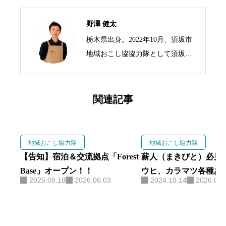
野澤 健太
栃木県出身。2022年10月、須坂市
地域おこし協協力隊として須坂市
の標高1,500mにある峰の原高原に
移住。 3年の任期を終えた現在は
峰の原高原を拠点に、生ハムブラ
関連記事
ンド「As Neco Ham」と交流宿泊
拠点「Forest Base」を運営。 地域
おこし協力隊の経験を活かし、
地域おこし協力隊
地域おこし協力隊
食・観光・森林を軸に地域づくり
【告知】宿泊＆交流拠点「Forest
薪人（まきびと）必見
に取り組んでいます。
Base」オープン！！
ウヒ、カラマツ各種あ
2025.08.18
2026.06.03
2024.10.14
2026.06.
玉切り必須！！