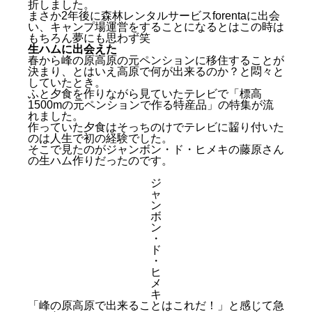
折しました。
まさか2年後に森林レンタルサービスforentaに出会
い、キャンプ場運営をすることになるとはこの時は
もちろん夢にも思わず笑
生ハムに出会えた
春から峰の原高原の元ペンションに移住することが
決まり、とはいえ高原で何が出来るのか？と悶々と
していたとき。
ふと夕食を作りながら見ていたテレビで「標高
1500mの元ペンションで作る特産品」の特集が流
れました。
作っていた夕食はそっちのけでテレビに齧り付いた
のは人生で初の経験でした。
そこで見たのがジャンボン・ド・ヒメキの藤原さん
の生ハム作りだったのです。
ジ
ャ
ン
ボ
ン
・
ド
・
ヒ
何かしたいけど何をしたら良いか分からなかった社会
メ
キ
人時代
「峰の原高原で出来ることはこれだ！」と感じて急
豊丘地域のみなさんと出会えた