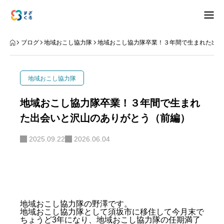
アバウト
ブログ
地域おこし協力隊
地域おこし協力隊卒業！３年間で生まれた出会
ブログ
地域おこし協力隊
お知らせ
地域おこし協力隊卒業！３年間で生まれ
た出会いと沢山のありがとう（前編）
ナリワイ
2025.09.22
2026.06.04
インタビュー
拠点紹介
移住相談
お問合せ
地域おこし協力隊の野澤です。
地域おこし協力隊として須坂市に移住して今月末で
プライバシーポリシー
ちょうど3年になり、地域おこし協力隊の任期満了