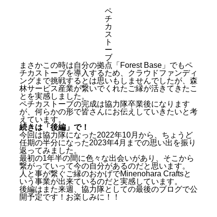
ペ
チ
カ
ス
ト
ー
ブ
まさかこの時は自分の拠点「Forest Base」でもペ
チカストーブを導入するため、クラウドファンディ
ングまで挑戦するとは思いもしませんでしたが、森
林サービス産業が繋いでくれたご縁が活きてきたこ
とを実感しました。
ペチカストーブの完成は協力隊卒業後になります
が、何らかの形で皆さんにお伝えしていきたいと考
えています。
続きは「後編」で！
今回は協力隊になった2022年10月から、ちょうど
任期の半分になった2023年4月までの思い出を振り
返ってみました。
最初の1年半の間に色々な出会いがあり、そこから
繋がっていって今の自分があるのだと思います。
人と事が繋ぐご縁のおかげでMinenohara Craftsと
いう事業が出来ているのだと実感しています。
後編はまた来週、協力隊としての最後のブログで公
開予定です！お楽しみに！！