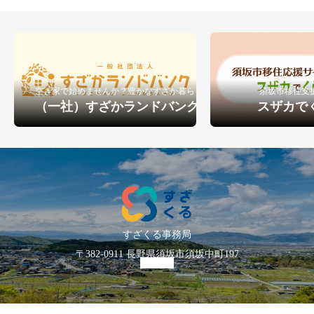
空き家で始めませんか？豊かなすざか暮らし
須坂市移住支
（一社）すざかランドバンク
スザカで
すざくる事務局
〒382-0911 長野県須坂市須坂中町197