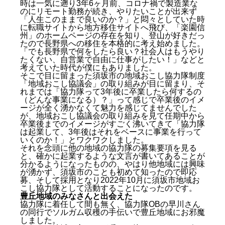
時は一気に遡り3年6ヶ月前、コロナ禍で製造業な
のにリモート勤務が続き、やりたいことが出来ず
「人生このままで良いのか？」と悶々としていた時
に転職サイトから地方移住サイトへ飛び、「楽園信
州」のホームページの存在を知り、登山が好きだっ
たので長野県への移住を本格的に考え始めました。
「でも長野県で何をしたら良い？社会人はもうやり
たくない、自営業で自由に仕事がしたい！」などと
考えていた時代が僕にもありました。
そこで目に留まった須坂市の地域おこし協力隊制度
「地域おこし協議会」の取り組みが目に留まり、そ
れまでは「協力隊って3年後に卒業したら何するの
（どんな事業になる）？」って感じで卒業後のイメ
ージが全く湧かなくて魅力を感じてませんでした
が、地域おこし協議会の取り組みを見て任期中から
卒業後までのイメージがすごく沸いてきて「協力隊
は起業して、3年後はそれをベースに事業を行って
いくのか！」とワクワクしました。
それを念頭に他の地域の協力隊の募集要項を見る
と、確かに起業するような文言が書いてあることが
分かるようになったものの、やはり他地域には興味
が湧かず、須坂市のことも初めて知ったので即応
募、そして採用となり2022年10月に須坂市地域お
こし協力隊として活動することになったのです。
豊丘地域のみなさんと出会えた
協力隊に着任して間も無く、協力隊OBの早川さん
の同行でソルガム収穫の手伝いで豊丘地域にお邪魔
しました。