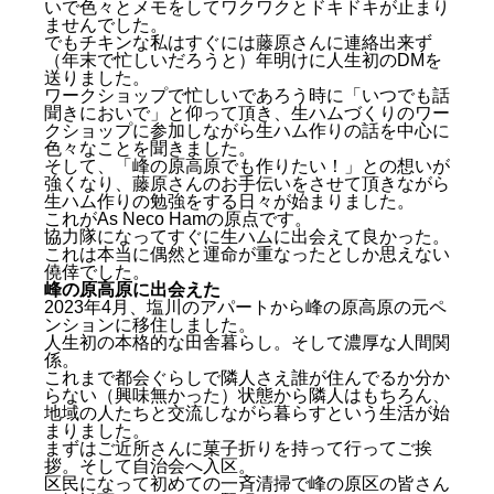
いで色々とメモをしてワクワクとドキドキが止まり
芋煮と出会えた
ませんでした。
キャンプ場経営に出会えた
でもチキンな私はすぐには藤原さんに連絡出来ず
生ハムに出会えた
（年末で忙しいだろうと）年明けに人生初のDMを
峰の原高原に出会えた
送りました。
ワークショップで忙しいであろう時に「いつでも話
森林サービス産業に出会えた
聞きにおいで」と仰って頂き、生ハムづくりのワー
ペチカストーブに出会えた
クショップに参加しながら生ハム作りの話を中心に
続きは「後編」で！
色々なことを聞きました。
そして、「峰の原高原でも作りたい！」との想いが
強くなり、藤原さんのお手伝いをさせて頂きながら
生ハム作りの勉強をする日々が始まりました。
これがAs Neco Hamの原点です。
協力隊になってすぐに生ハムに出会えて良かった。
これは本当に偶然と運命が重なったとしか思えない
僥倖でした。
峰の原高原に出会えた
2023年4月、塩川のアパートから峰の原高原の元ペ
ンションに移住しました。
人生初の本格的な田舎暮らし。そして濃厚な人間関
係。
これまで都会ぐらしで隣人さえ誰が住んでるか分か
らない（興味無かった）状態から隣人はもちろん、
地域の人たちと交流しながら暮らすという生活が始
まりました。
まずはご近所さんに菓子折りを持って行ってご挨
拶。そして自治会へ入区。
区民になって初めての一斉清掃で峰の原区の皆さん