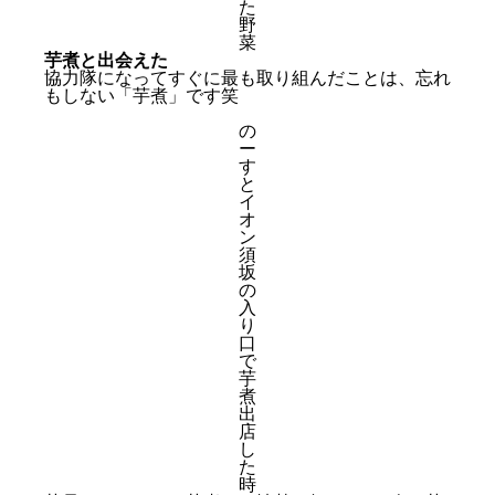
た
野
菜
芋煮と出会えた
協力隊になってすぐに最も取り組んだことは、忘れ
もしない「芋煮」です笑
の
ー
す
と
イ
オ
ン
須
坂
の
入
り
口
で
芋
煮
出
店
し
た
時