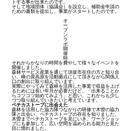
トする事が出来たのです。
そして地域団体（協議会）を設立し、補助金申請の
ための書類を提出し、事業がスタートしたのです。
オ
ー
ブ
ン
ラ
ボ
開
催
時
それからかなりの時間を費やして様々なイベントを
開催しました。
森林サービス産業を通じて須坂市在住の方と知り合
い、峰の原高原を活動拠点にして頂きながら関係人
口の創出に取り組んでいます。
実際にやってみて森林を活用した事業で収益を上げ
るためには長い年月が必要だけど、「出来ることか
らコツコツ始めてみよう」と思い、これからも少し
づつ取り組んでいきたいと考えています。
ペチカストーブに出会えた
森林を活用した協力隊つながりの研修で木曽の協力
隊と出会い、ペチカストーブの存在を知りました。
木曽までペチカストーブを見にいき、ワークショッ
プにも参加して、広い空間を温められる能力と見た
目に惚れました。