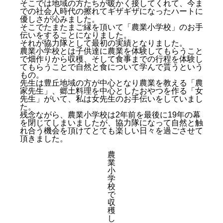
そこでは地域の方たちが暖かく接してくれて、今ま
での社会人時代の擦れてギザギザになったハートに
優しさが沁みました。
そこでたまたまご縁を頂いて「農業小学校」のお手
伝いをすることになりました。
それが協力隊として最初の実績となりました。
農業小学校とは子供達に農業を体験してもらうこと
で畑作りから収穫、そして食事までの行程を体験し
てもらうことで自然と食について学んで貰うという
もの。
先生は豊丘地域の方が中心となり農業を教える「農
家先生」、郷土料理を中心としたおやつを作る「女
先生」がいて、私は女先生のお手伝いをしていまし
た。
残念ながら、農業小学校は2年前を最後に19年の幕
を閉じてしまいましたが、協力隊になって自然と触
れ合う機会を頂けてとても楽しい日々を過ごさせて
頂きました。
農
業
小
学
校
で
収
穫
し