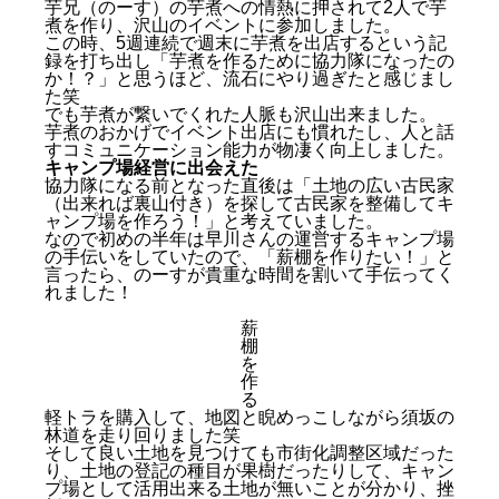
芋兄（のーす）の芋煮への情熱に押されて2人で芋
煮を作り、沢山のイベントに参加しました。
この時、5週連続で週末に芋煮を出店するという記
録を打ち出し「芋煮を作るために協力隊になったの
か！？」と思うほど、流石にやり過ぎたと感じまし
た笑
でも芋煮が繋いでくれた人脈も沢山出来ました。
芋煮のおかげでイベント出店にも慣れたし、人と話
すコミュニケーション能力が物凄く向上しました。
キャンプ場経営に出会えた
協力隊になる前となった直後は「土地の広い古民家
（出来れば裏山付き）を探して古民家を整備してキ
ャンプ場を作ろう！」と考えていました。
なので初めの半年は早川さんの運営するキャンプ場
の手伝いをしていたので、「薪棚を作りたい！」と
言ったら、のーすが貴重な時間を割いて手伝ってく
れました！
薪
棚
を
作
る
軽トラを購入して、地図と睨めっこしながら須坂の
林道を走り回りました笑
そして良い土地を見つけても市街化調整区域だった
り、土地の登記の種目が果樹だったりして、キャン
プ場として活用出来る土地が無いことが分かり、挫