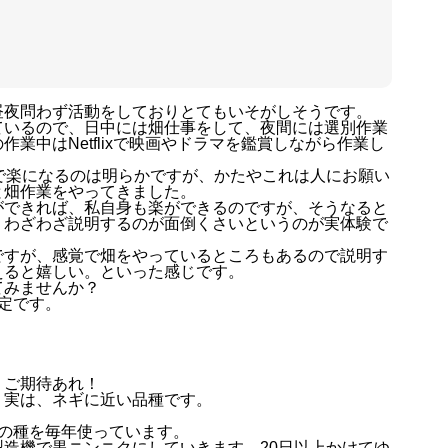
昼夜問わず活動をしておりとてもいそがしそうです。
ているので、日中には畑仕事をして、夜間には選別作業
業中はNetflixで映画やドラマを鑑賞しながら作業し
で楽になるのは明らかですが、かたやこれは人にお願い
と畑作業をやってきました。
ができれば、私自身も楽ができるのですが、そうなると
）わざわざ説明するのが面倒くさいというのが実体験で
ですが、感覚で畑をやっているところもあるので説明す
えると嬉しい。といった感じです。
てみませんか？
定です。
。ご期待あれ！
。実は、ネギに近い品種です。
の種を毎年使っています。
造機で黒ニンニクにしていきます。20日以上かけてゆ