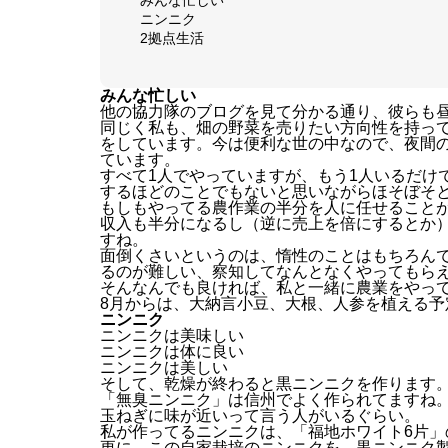
ニンニク
2拠点生活
みんな忙しい
他の協力隊のブログを見て分かる通り、彼らも
同じく私も、畑の野菜を売りたい方向性を持っ
をしています。今は便利な世の中なので、夜間の作
ています。
すべて1人でやっていますが、もう1人いるだけ
するほどのことでもないと思いながらほそぼそ
もしもやってる農作業の半分を人に任せること
収入も半分になるし（逆に売上を倍にするとか
すね。
面倒くさいというのは、惰性のことはもちろん
るのが難しい、察知してなんとなくやってもら
そんなんでも良ければ、私と一緒に農業をやっ
8月からは、大納言小豆、大根、人参を植える予
ニンニク
ニンニクは美味しい
ニンニクは体に良い
ニンニクは美しい
そして、乾燥が終わると黒ニンニクを作ります
「無臭ニンニク」は信州でよく作られてますね
玉ねぎに味が近いって言う人がいるぐらい。
私が作ってるニンニクは、「福地ホワイト6片」
更に、この自家栽培のニンニクを、黒ニンニク製