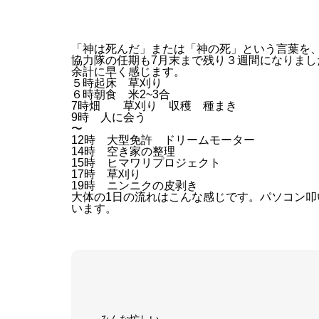
「神は死んだ」または「神の死」という言葉を
協力隊の任期も7月末まで残り３週間になりま
余計に早く感じます。
５時起床 草刈り
６時朝食 米2~3合
7時畑 草刈り 収穫 種まき
9時 人に会う
〜
12時 大型免許 ドリームモーター
14時 空き家の整理
15時 ヒマワリプロジェクト
17時 草刈り
19時 ニンニクの皮剥き
大体の1日の流れはこんな感じです。パソコン
います。
みんな忙しい