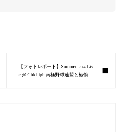
アバウト
ブログ
お知らせ
【フォトレポート】Summer Jazz Liv
e @ Chichipi: 南極野球連盟と極愉快
な仲間達
ナリワイ
インタビ