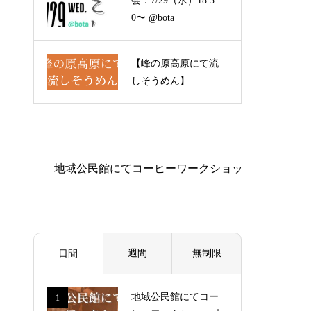
会：7/29（水）18:3
0〜 @bota
【峰の原高原にて流
しそうめん】
週間
無制限
日間
地域公民館にてコー
1