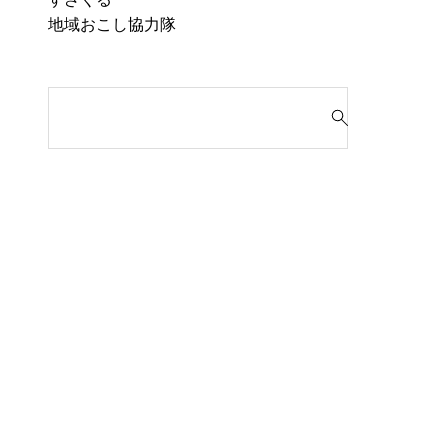
地域おこし協力隊
検
索
対
象
: