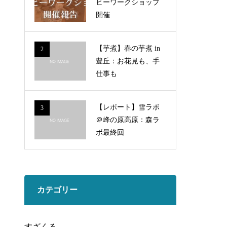
ヒーワークショップ
開催
【芋煮】春の芋煮 in
2
豊丘：お花見も、手
仕事も
【レポート】雪ラボ
3
＠峰の原高原：森ラ
ボ最終回
カテゴリー
すざくる